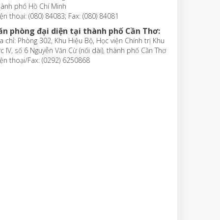
hành phố Hồ Chí Minh
ện thoại: (080) 84083; Fax: (080) 84081
ăn phòng đại diện tại thành phố Cần Thơ:
a chỉ: Phòng 302, Khu Hiệu Bộ, Học viện Chính trị Khu
c IV, số 6 Nguyễn Văn Cừ (nối dài), thành phố Cần Thơ
ện thoại/Fax: (0292) 6250868