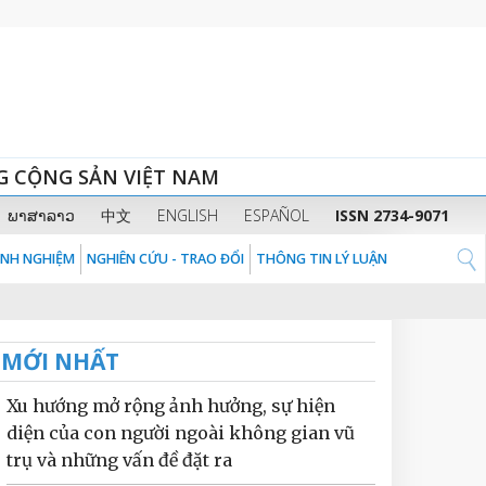
G CỘNG SẢN VIỆT NAM
ພາສາລາວ
中文
ENGLISH
ESPAÑOL
ISSN 2734-9071
KINH NGHIỆM
NGHIÊN CỨU - TRAO ĐỔI
THÔNG TIN LÝ LUẬN
MỚI NHẤT
Xu hướng mở rộng ảnh hưởng, sự hiện
diện của con người ngoài không gian vũ
trụ và những vấn đề đặt ra