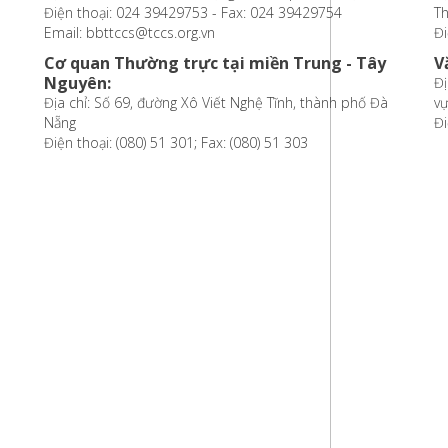
Điện thoại: 024 39429753 - Fax: 024 39429754
T
Email: bbttccs@tccs.org.vn
Đi
Cơ quan Thường trực tại miền Trung - Tây
V
Nguyên:
Đị
Địa chỉ: Số 69, đường Xô Viết Nghệ Tĩnh, thành phố Đà
vự
Nẵng
Đi
Điện thoại: (080) 51 301; Fax: (080) 51 303