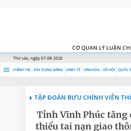
CƠ QUAN LÝ LUẬN CH
Thứ sáu, ngày 07-08-2026
CHÍNH TRỊ - XÂY DỰNG ĐẢNG
KINH TẾ
VĂN HÓA - XÃ HỘI
QUỐC P
TẬP ĐOÀN BƯU CHÍNH VIỄN TH
Tỉnh Vĩnh Phúc tăng 
thiểu tai nạn giao t