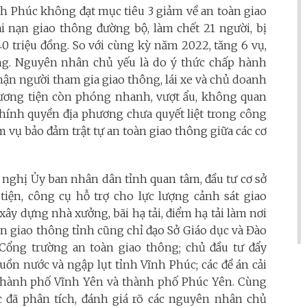
nh Phúc không đạt mục tiêu 3 giảm về an toàn giao
tai nạn giao thông đường bộ, làm chết 21 người, bị
540 triệu đồng. So với cùng kỳ năm 2022, tăng 6 vụ,
ng.
Nguyên nhân chủ yếu là do ý thức chấp hành
hận người tham gia giao thông, lái xe và chủ doanh
ương tiện còn phóng nhanh, vượt ẩu, không quan
, chính quyền địa phương chưa quyết liệt trong công
m vụ bảo đảm trật tự an toàn giao thông giữa các cơ
.
 nghị Ủy ban nhân dân tỉnh quan tâm, đầu tư cơ sở
g tiện, công cụ hỗ trợ cho lực lượng cảnh sát giao
 xây dựng nhà xưởng, bãi hạ tải, điểm hạ tải làm nơi
n giao thông tỉnh cũng chỉ đạo Sở Giáo dục và Đào
ổng trường an toàn giao thông; chủ đầu tư đẩy
ồn nước và ngập lụt tỉnh Vĩnh Phúc; các đề án cải
 thành phố Vĩnh Yên và thành phố Phúc Yên.
Cùng
c đã phân tích, đánh giá rõ các nguyên nhân chủ