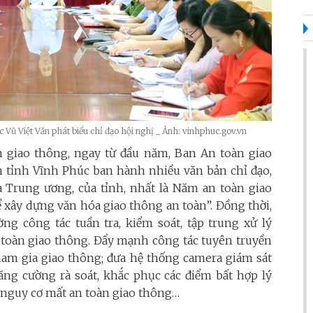
Vũ Việt Văn phát biểu chỉ đạo hội nghị _ Ảnh: vinhphuc.gov.vn
àn giao thông, ngay từ đầu năm, Ban An toàn giao
tỉnh Vĩnh Phúc ban hành nhiều văn bản chỉ đạo,
a Trung ương, của tỉnh, nhất là Năm an toàn giao
ể xây dựng văn hóa giao thông an toàn”.
Đồng thời,
ng công tác tuần tra, kiểm soát, tập trung xử lý
 toàn giao thông. Đẩy mạnh công tác tuyên truyền
ham gia giao thông; đưa hệ thống camera giám sát
ng cường rà soát, khắc phục các điểm bất hợp lý
n nguy cơ mất an toàn giao thông…