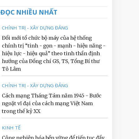
ĐỌC NHIỀU NHẤT
CHÍNH TRỊ - XÂY DỰNG ĐẢNG
Đổi mới tổ chức bộ máy của hệ thống
chính trị “tinh - gọn - mạnh - hiệu năng -
hiệu lực - hiệu quả” theo tinh thần định
hướng của Đồng chí GS, TS, Tổng Bí thư
Tô Lâm
CHÍNH TRỊ - XÂY DỰNG ĐẢNG
Cách mạng Tháng Tám năm 1945 - Bước
ngoặt vĩ đại của cách mạng Việt Nam
trong thế kỷ XX
KINH TẾ
Công nghiệp hóa bền vững để tiếp tục đẩy