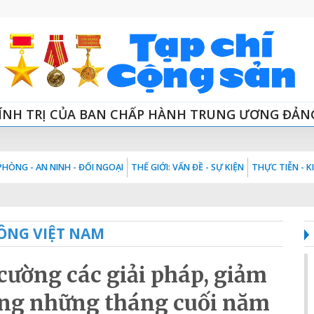
ÍNH TRỊ CỦA BAN CHẤP HÀNH TRUNG ƯƠNG ĐẢN
HÒNG - AN NINH - ĐỐI NGOẠI
THẾ GIỚI: VẤN ĐỀ - SỰ KIỆN
THỰC TIỄN - 
ÔNG VIỆT NAM
cường các giải pháp, giảm
hông những tháng cuối năm