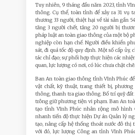
Tuy nhiên, 9 tháng đầu năm 2023, tỉnh Vĩ
thông. Cụ thể, toàn tỉnh để xảy ra 31 vụ 
thương 33 người, thiệt hại về tài sản gần 
tăng 3 người chết, tăng 20 người bị thươ
pháp luật an toàn giao thông của một bộ p
nghiệp còn hạn chế. Người điều khiển ph
sát, đi quá tốc độ quy định. Một số cấp ủy
tác chỉ đạo; sự phối hợp thực hiện các nhiệ
quan, lực lượng có nơi, có lúc chưa chặt chẽ
Ban An toàn giao thông tỉnh Vĩnh Phúc đề
vật chất, kỹ thuật, trang thiết bị, phươn
thông, thanh tra giao thông. Bố trí quỹ đất
trông giữ phương tiện vi phạm.
Ban An toà
tạo tỉnh Vĩnh Phúc nhân rộng mô hình C
nhanh tiến độ thực hiện Dự án Quản lý ngu
tạo, nâng cấp hệ thống thoát nước đô thị
với đó, lực lượng Công an tỉnh Vĩnh Phú