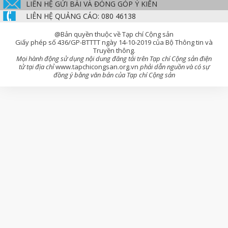
LIÊN HỆ GỬI BÀI VÀ ĐÓNG GÓP Ý KIẾN
LIÊN HỆ QUẢNG CÁO: 080 46138
@Bản quyền thuộc về Tạp chí Cộng sản
Giấy phép số 436/GP-BTTTT ngày 14-10-2019 của Bộ Thông tin và
Truyền thông.
Mọi hành động sử dụng nội dung đăng tải trên Tạp chí Cộng sản điện
tử tại địa chỉ
www.tapchicongsan.org.vn
phải dẫn nguồn và có sự
đồng ý bằng văn bản của Tạp chí Cộng sản