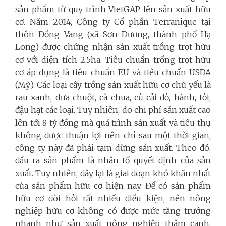
sản phẩm từ quy trình VietGAP lên sản xuất hữu
cơ. Năm 2014, Công ty Cổ phần Terranique tại
thôn Đồng Vang (xã Sơn Dương, thành phố Hạ
Long) được chứng nhận sản xuất trồng trọt hữu
cơ với diện tích 2,5ha. Tiêu chuẩn trồng trọt hữu
cơ áp dụng là tiêu chuẩn EU và tiêu chuẩn USDA
(Mỹ). Các loại cây trồng sản xuất hữu cơ chủ yếu là
rau xanh, dưa chuột, cà chua, củ cải đỏ, hành, tỏi,
đậu hạt các loại. Tuy nhiên, do chi phí sản xuất cao
lên tới 8 tỷ đồng mà quá trình sản xuất và tiêu thụ
không được thuận lợi nên chỉ sau một thời gian,
công ty này đã phải tạm dừng sản xuất. Theo đó,
đầu ra sản phẩm là nhân tố quyết định của sản
xuất. Tuy nhiên, đây lại là giai đoạn khó khăn nhất
của sản phẩm hữu cơ hiện nay. Để có sản phẩm
hữu cơ đòi hỏi rất nhiều điều kiện, nên nông
nghiệp hữu cơ không có được mức tăng trưởng
nhanh như sản xuất nông nghiệp thâm canh.