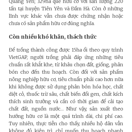
Quảng Yên; 329ha quế hữu cơ với sản lượng 220
tấn tại huyện Tiên Yên và Đầm Hà. Còn ở những
lĩnh vực khác vẫn chưa được chứng nhận hoặc
chưa có sản phẩm hữu cơ đúng nghĩa.
Còn nhiều khó khăn, thách thức
Để trồng thành công được 15ha ổi theo quy trình
VietGAP, người trồng phải đáp ứng những tiêu
chuẩn rất khắt khe, từ khâu chọn đất, giống, phân
bón cho đến thu hoạch. Còn đối với sản phẩm
nông nghiệp hữu cơ, tiêu chuẩn phải cao hơn nữa
khi không được sử dụng phân bón hóa học, chất
diệt cỏ, thuốc trừ sâu, chất biến đổi gen, chất kích
thích sinh trưởng và cần có thời gian để cải tạo
chất đất, nguồn nước… Như vậy, sản xuất theo
hướng hữu cơ là một quá trình dài, chi phí cao.
Tuy nhiên, thực tiễn cho thấy, nhiều hộ dân vẫn
không đủ kiên trì, chỉ muốn thu hoạch nhanh