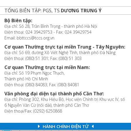
TỔNG BIÊN TẬP: PGS, TS
DƯƠNG TRUNG Ý
Bộ Biên tập:
Địa chỉ: Số 28, Trần Bình Trọng - thành phố Hà Nội
Điện thoại: 024 39429753 - Fax: 024 39429754
Email: bbttccs@tccs.org.vn
Cơ quan Thường trực tại miền Trung - Tây Nguyên:
Địa chỉ: Số 69, đường Xô Viết Nghệ Tĩnh, thành phố Đà Nẵng
Điện thoại: (080) 51 301; Fax: (080) 51 303
Cơ quan Thường trực tại miền Nam:
Địa chỉ: Số 19 Phạm Ngọc Thạch,
Thành phố Hồ Chí Minh
Điện thoại: (080) 84083; Fax: (080) 84081
Văn phòng đại diện tại thành phố Cần Thơ:
Địa chỉ: Phòng 302, Khu Hiệu Bộ, Học viện Chính trị Khu vực IV, số
6 Nguyễn Văn Cừ (nối dài), thành phố Cần Thơ
Điện thoại/Fax: (0292) 6250868
HÀNH CHÍNH ĐIỆN TỬ