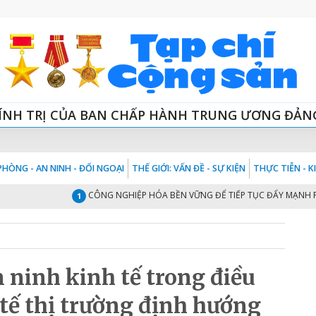
ÍNH TRỊ CỦA BAN CHẤP HÀNH TRUNG ƯƠNG ĐẢN
HÒNG - AN NINH - ĐỐI NGOẠI
THẾ GIỚI: VẤN ĐỀ - SỰ KIỆN
THỰC TIỄN - 
CÔNG NGHIỆP HÓA BỀN VỮNG ĐỂ TIẾP TỤC ĐẨY MẠNH PHÁT T
1
 ninh kinh tế trong điều
 tế thị trường định hướng