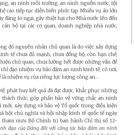
ạng, an ninh môi trường, an ninh nguồn nước, tội
 cao tiếp tục diễn biến phức tạp. Nhiều vụ án lớn
 đáng lo ngại, gây thiệt hại cho Nhà nước lên đến
 cán bộ tại các cơ quan, doanh nghiệp nhà nước,
ong đó nguyên nhân chủ quan là do việc xây dựng
kinh tế chưa đủ mạnh, chưa đồng bộ, còn hạn chế;
u hiện chủ quan, chưa lường hết được những vấn đề
 chỉ đạo nhiệm vụ bảo đảm an ninh kinh tế; có nơi,
ế là nhiệm vụ của riêng lực lượng công an…
tế, phát huy kết quả đã đạt được, khắc phục những
, thách thức, góp phần bảo vệ vững chắc an ninh
ổi mới, xây dựng và bảo vệ Tổ quốc trong điều kiện
xã hội chủ nghĩa và hội nhập kinh tế quốc tế ngày
à tham mưu Bộ Chính trị ban hành Chỉ thị số 12-
ãnh đạo của Đảng đối với công tác bảo đảm an ninh