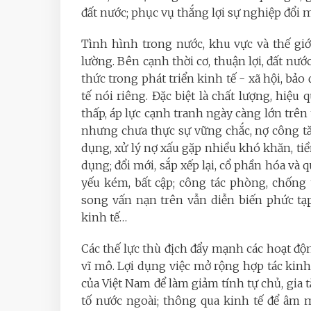
đất nước; phục vụ thắng lợi sự nghiệp đổi 
Tình hình trong nước, khu vực và thế giớ
lường. Bên cạnh thời cơ, thuận lợi, đất nướ
thức trong phát triển kinh tế - xã hội, b
tế nói riêng. Đặc biệt là chất lượng, hiệu
thấp, áp lực cạnh tranh ngày càng lớn trên 
nhưng chưa thực sự vững chắc, nợ công tăng,
dụng, xử lý nợ xấu gặp nhiều khó khăn, ti
dụng; đổi mới, sắp xếp lại, cổ phần hóa và
yếu kém, bất cập; công tác phòng, chống
song vấn nạn trên vẫn diễn biến phức tạp;
kinh tế…
Các thế lực thù địch đẩy mạnh các hoạt đ
vĩ mô. Lợi dụng việc mở rộng hợp tác kinh 
của Việt Nam để làm giảm tính tự chủ, gia t
tố nước ngoài; thông qua kinh tế để âm m