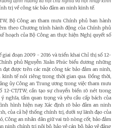
ị trường định hướng xã hội chủ nghĩa và hội nhập kinh
hính trị về công tác bảo đảm an ninh kinh tế.
T/TW, Bộ Công an tham mưu Chính phủ ban hành
 kèm theo Chương trình hành động của Chính phủ
 kế hoạch của Bộ Công an thực hiện Nghị quyết số
giai đoạn 2009 - 2016 và triển khai Chỉ thị số 12-
g Chính phủ Nguyễn Xuân Phúc biểu dương những
 đạt được trên các mặt công tác bảo đảm an ninh,
 kinh tế nói riêng trong thời gian qua. Đồng thời,
ảng ủy Công an Trung ương trong việc tham mưu
số 12-CT/TW; cần tạo sự chuyển biến rõ nét trong
í, ý nghĩa, tầm quan trọng và yêu cầu cấp bách của
tình hình hiện nay. Xác định rõ bảo đảm an ninh
nh, của cả hệ thống chính trị, dưới sự lãnh đạo của
ó, Công an nhân dân giữ vai trò nòng cốt; bảo đảm
n ninh chính trị nội bộ, bảo vệ cán bộ, bảo vệ đảng