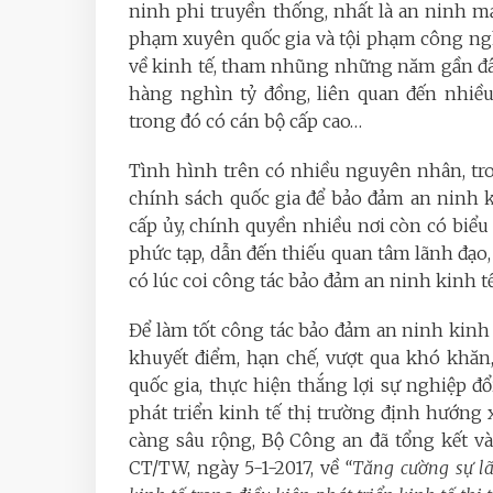
ninh phi truyền thống, nhất là an ninh m
phạm xuyên quốc gia và tội phạm công nghệ
về kinh tế, tham nhũng những năm gần đây
hàng nghìn tỷ đồng, liên quan đến nhiều
trong đó có cán bộ cấp cao…
Tình hình trên có nhiều nguyên nhân, tr
chính sách quốc gia để bảo đảm an ninh 
cấp ủy, chính quyền nhiều nơi còn có biể
phức tạp, dẫn đến thiếu quan tâm lãnh đạo,
có lúc coi công tác bảo đảm an ninh kinh t
Để làm tốt công tác bảo đảm an ninh kinh 
khuyết điểm, hạn chế, vượt qua khó khăn
quốc gia, thực hiện thắng lợi sự nghiệp đ
phát triển kinh tế thị trường định hướng 
càng sâu rộng, Bộ Công an đã tổng kết v
CT/TW, ngày 5-1-2017, về
“Tăng cường sự l