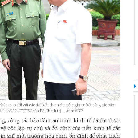
c trao đổi với các đại biểu tham dự Hội nghị sơ kết công tác bảo
Chỉ thị số 12-CT/TW của Bộ Chính trị _ Ảnh: VGP
g, công tác bảo đảm an ninh kinh tế đã đạt được
ệ độc lập, tự chủ và ổn định của nền kinh tế đất
gìn giữ môi trường hòa bình, ổn định để phát triển