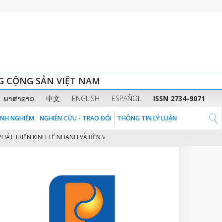
G CỘNG SẢN VIỆT NAM
ພາສາລາວ
中文
ENGLISH
ESPAÑOL
ISSN 2734-9071
KINH NGHIỆM
NGHIÊN CỨU - TRAO ĐỔI
THÔNG TIN LÝ LUẬN
RIỂN KINH TẾ NHANH VÀ BỀN VỮNG Ở VIỆT NAM
CHUYỂN ĐỔI SỐ TRONG 
2