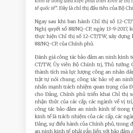
kinh tế trong điều kiện phát triển kinh tế th
tế quốc tế”
. Đây là chỉ thị đầu tiên của Bộ C
Ngay sau khi ban hành Chỉ thị số 12-C
Nghị quyết số 88/NQ-CP, ngày 13-9-2017,
thực hiện Chỉ thị số 12-CT/TW; xây dựng
88/NQ-CP, của Chính phủ.
Đánh giá công tác bảo đảm an ninh kinh tế 
CT/TW, Ủy viên Bộ Chính trị, Thủ tướn
thành tích mà lực lượng công an nhân dân
trật tự nói chung, công tác bảo vệ an ninh
nhấn mạnh trách nhiệm quan trọng của Đ
cho Đảng, Chính phủ triển khai Chỉ thị 
nhận thức của các cấp, các ngành về vị tr
công tác bảo đảm an ninh kinh tế trong 
kinh tế là trách nhiệm của các cấp, các ngà
Đảng, sự điều hành của Chính phủ, trong đ
an ninh kinh tế phải gắn liền với bảo đảm a