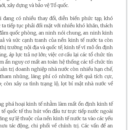
mới, xây dựng và bảo vệ Tổ quốc.
i đang có nhiều thay đổi, diễn biến phức tạp, khó
c ta tiếp tục phải đối mặt với nhiều khó khăn, thách
ảo đảm quốc phòng, an ninh nói chung, an ninh kinh
 quả và sức cạnh tranh của nền kinh tế nước ta còn
thị trường nội địa và quốc tế; kinh tế vĩ mô ổn định
 áp lực trả nợ lớn; việc cơ cấu lại các tổ chức tín
ềm ẩn nguy cơ mất an toàn hệ thống các tổ chức tín
 quản trị doanh nghiệp nhà nước còn nhiều hạn chế,
 tham nhũng, lãng phí có những kết quả tích cực,
 còn xảy ra tình trạng lộ, lọt bí mật nhà nước về
ộng phá hoại kinh tế nhằm làm mất ổn định kinh tế
tế quốc tế thu hút vốn đầu tư trực tiếp nước ngoài
ăng sự lệ thuộc của nền kinh tế nước ta vào các yếu
ưu tác động, chi phối về chính trị. Các vấn đề an