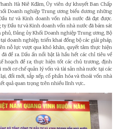
 Y Thanh Hà Niê Kđăm, Ủy viên dự khuyết Ban Chấp
Khối Doanh nghiệp Trung ương biểu dương những
Đầu tư và Kinh doanh vốn nhà nước đã đạt được.
 ty Đầu tư và Kinh doanh vốn nhà nước đã bám sát
nh phủ, Đảng ủy Khối Doanh nghiệp Trung ương, Bộ
ại doanh nghiệp, triển khai đồng bộ các giải pháp,
viên nỗ lực vượt qua khó khăn, quyết tâm thực hiện
ã đề ra. Dấu ấn nổi bật là hầu hết các chỉ tiêu về
ế hoạch đề ra; thực hiện tốt các chủ trương, định
mới cơ chế quản lý vốn và tài sản nhà nước tại các
ại, đổi mới, sắp xếp, cổ phần hóa và thoái vốn nhà
t quả quan trọng trên nhiều lĩnh vực...