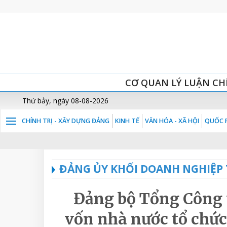
CƠ QUAN LÝ LUẬN CH
Thứ bảy, ngày 08-08-2026
CHÍNH TRỊ - XÂY DỰNG ĐẢNG
KINH TẾ
VĂN HÓA - XÃ HỘI
QUỐC P
ĐẢNG ỦY KHỐI DOANH NGHIỆP
Đảng bộ Tổng Công 
vốn nhà nước tổ chức