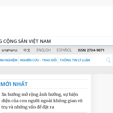
G CỘNG SẢN VIỆT NAM
ພາສາລາວ
中文
ENGLISH
ESPAÑOL
ISSN 2734-9071
KINH NGHIỆM
NGHIÊN CỨU - TRAO ĐỔI
THÔNG TIN LÝ LUẬN
MỚI NHẤT
Xu hướng mở rộng ảnh hưởng, sự hiện
diện của con người ngoài không gian vũ
trụ và những vấn đề đặt ra