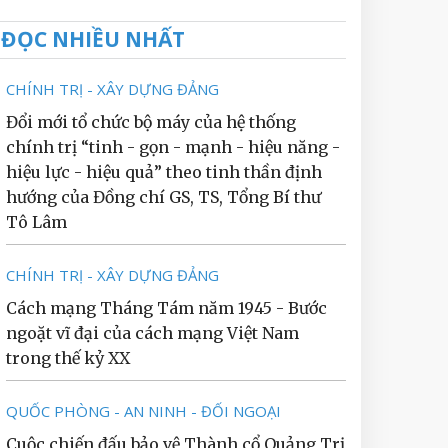
ĐỌC NHIỀU NHẤT
CHÍNH TRỊ - XÂY DỰNG ĐẢNG
Đổi mới tổ chức bộ máy của hệ thống
chính trị “tinh - gọn - mạnh - hiệu năng -
hiệu lực - hiệu quả” theo tinh thần định
hướng của Đồng chí GS, TS, Tổng Bí thư
Tô Lâm
CHÍNH TRỊ - XÂY DỰNG ĐẢNG
Cách mạng Tháng Tám năm 1945 - Bước
ngoặt vĩ đại của cách mạng Việt Nam
trong thế kỷ XX
QUỐC PHÒNG - AN NINH - ĐỐI NGOẠI
Cuộc chiến đấu bảo vệ Thành cổ Quảng Trị