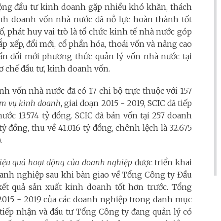
 động đầu tư kinh doanh gặp nhiều khó khăn, thách
nh doanh vốn nhà nước đã nỗ lực hoàn thành tốt
ố, phát huy vai trò là tổ chức kinh tế nhà nước góp
ắp xếp, đổi mới, cổ phần hóa, thoái vốn và nâng cao
n đổi mới phương thức quản lý vốn nhà nước tại
 chế đầu tư, kinh doanh vốn.
h vốn nhà nước đã có 17 chi bộ trực thuộc với 157
iệm vụ kinh doanh
, giai đoạn 2015 - 2019, SCIC đã tiếp
ớc 13.574 tỷ đồng. SCIC đã bán vốn tại 257 doanh
 tỷ đồng, thu về 41.016 tỷ đồng, chênh lệch là 32.675
.
 hiệu quả hoạt động của doanh nghiệp
được triển khai
doanh nghiệp sau khi bàn giao về Tổng Công ty Đầu
ết quả sản xuất kinh doanh tốt hơn trước. Tổng
 2015 - 2019 của các doanh nghiệp trong danh mục
tiếp nhận và đầu tư Tổng Công ty đang quản lý có