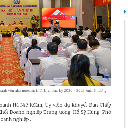
oanh vốn nhà nước lần thứ III, nhiệm kỳ 2020 - 2025_Ảnh: Phương
Thanh Hà Niê Kđăm, Ủy viên dự khuyết Ban Chấp
Khối Doanh nghiệp Trung ương; Hồ Sỹ Hùng, Phó
oanh nghiệp,...