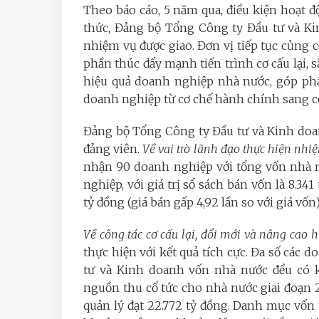
Theo báo cáo, 5 năm qua, điều kiện hoạt
thức, Đảng bộ Tổng Công ty Đầu tư và Ki
nhiệm vụ được giao. Đơn vị tiếp tục củng c
phần thúc đẩy mạnh tiến trình cơ cấu lại, s
hiệu quả doanh nghiệp nhà nước, góp phầ
doanh nghiệp từ cơ chế hành chính sang cơ
Đảng bộ Tổng Công ty Đầu tư và Kinh doan
đảng viên.
Về vai trò lãnh đạo thực hiện nh
nhận 90 doanh nghiệp với tổng vốn nhà nư
nghiệp, với giá trị sổ sách bán vốn là 8.341
tỷ đồng (giá bán gấp 4,92 lần so với giá vốn)
Về công tác cơ cấu lại, đổi mới và nâng cao
thực hiện với kết quả tích cực. Đa số các 
tư và Kinh doanh vốn nhà nước đều có k
nguồn thu cổ tức cho nhà nước giai đoạn
quản lý đạt 22.772 tỷ đồng. Danh mục vốn 