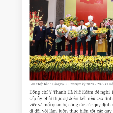
Ban Chấp hành Đảng bộ SCIC nhiệm kỳ 2020 - 2025 ra mắ
Đồng chí Y Thanh Hà Niê Kđăm đề nghị: B
cấp ủy phải thực sự đoàn kết, nêu cao ti
việc và mối quan hệ công tác, các quy định
đi đôi với làm; luôn thực hiện tốt các q