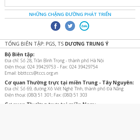
NHỮNG CHẶNG ĐƯỜNG PHÁT TRIỂN
TỔNG BIÊN TẬP: PGS, TS
DƯƠNG TRUNG Ý
Bộ Biên tập:
Địa chỉ: Số 28, Trần Bình Trọng - thành phố Hà Nội
Điện thoại: 024 39429753 - Fax: 024 39429754
Email: bbttccs@tccs.org.vn
Cơ quan Thường trực tại miền Trung - Tây Nguyên:
Địa chỉ: Số 69, đường Xô Viết Nghệ Tĩnh, thành phố Đà Nẵng
Điện thoại: (080) 51 301; Fax: (080) 51 303
Cơ quan Thường trực tại miền Nam:
Địa chỉ: Số 19 Phạm Ngọc Thạch,
Thành phố Hồ Chí Minh
Điện thoại: (080) 84083; Fax: (080) 84081
Văn phòng đại diện tại thành phố Cần Thơ:
Địa chỉ: Phòng 302, Khu Hiệu Bộ, Học viện Chính trị Khu vực IV, số