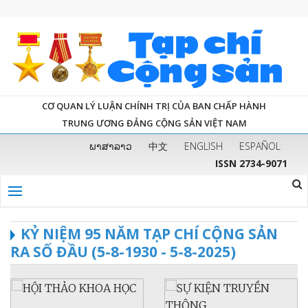
CƠ QUAN LÝ LUẬN CHÍNH TRỊ CỦA BAN CHẤP HÀNH
TRUNG ƯƠNG ĐẢNG CỘNG SẢN VIỆT NAM
ພາສາລາວ
中文
ENGLISH
ESPAÑOL
ISSN 2734-9071
KỶ NIỆM 95 NĂM TẠP CHÍ CỘNG SẢN
RA SỐ ĐẦU (5-8-1930 - 5-8-2025)