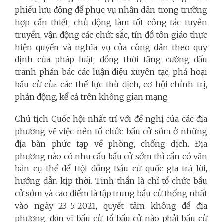
phiếu lưu động để phục vụ nhân dân trong trường
hợp cần thiết; chủ động làm tốt công tác tuyên
truyền, vận động các chức sắc, tín đồ tôn giáo thực
hiện quyền và nghĩa vụ của công dân theo quy
định của pháp luật; đồng thời tăng cường đấu
tranh phản bác các luận điệu xuyên tạc, phá hoại
bầu cử của các thế lực thù địch, cơ hội chính trị,
phản động, kể cả trên không gian mạng.
Chủ tịch Quốc hội nhất trí với đề nghị của các địa
phương về việc nên tổ chức bầu cử sớm ở những
địa bàn phức tạp về phòng, chống dịch. Địa
phương nào có nhu cầu bầu cử sớm thì cần có văn
bản cụ thể để Hội đồng Bầu cử quốc gia trả lời,
hướng dẫn kịp thời. Tinh thần là chỉ tổ chức bầu
cử sớm và cao điểm là tập trung bầu cử thống nhất
vào ngày 23-5-2021, quyết tâm không để địa
phương, đơn vị bầu cử, tổ bầu cử nào phải bầu cử