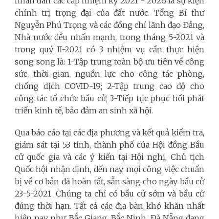
nhân dân các cấp nhiệm kỳ 2021 - 2026 là sự kiện
chính trị trọng đại của đất nước. Tổng Bí thư
Nguyễn Phú Trọng và các đồng chí lãnh đạo Đảng,
Nhà nước đều nhấn mạnh, trong tháng 5-2021 và
trong quý II-2021 có 3 nhiệm vụ cần thực hiện
song song là: 1-Tập trung toàn bộ ưu tiên về công
sức, thời gian, nguồn lực cho công tác phòng,
chống dịch COVID-19; 2-Tập trung cao độ cho
công tác tổ chức bầu cử; 3-Tiếp tục phục hồi phát
triển kinh tế, bảo đảm an sinh xã hội.
Qua báo cáo tại các địa phương và kết quả kiểm tra,
giám sát tại 53 tỉnh, thành phố của Hội đồng Bầu
cử quốc gia và các ý kiến tại Hội nghị, Chủ tịch
Quốc hội nhận định, đến nay, mọi công việc chuẩn
bị về cơ bản đã hoàn tất, sẵn sàng cho ngày bầu cử
23-5-2021. Chúng ta chỉ có bầu cử sớm và bầu cử
đúng thời hạn. Tất cả các địa bàn khó khăn nhất
hiện nay như Bắc Giang, Bắc Ninh, Đà Nẵng đang