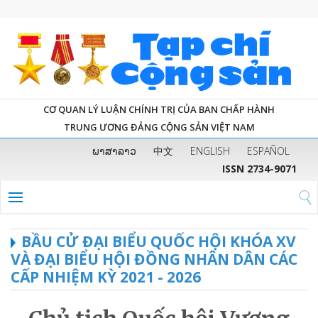
CƠ QUAN LÝ LUẬN CHÍNH TRỊ CỦA BAN CHẤP HÀNH
TRUNG ƯƠNG ĐẢNG CỘNG SẢN VIỆT NAM
ພາສາລາວ
中文
ENGLISH
ESPAÑOL
ISSN 2734-9071
BẦU CỬ ĐẠI BIỂU QUỐC HỘI KHÓA XV
VÀ ĐẠI BIỂU HỘI ĐỒNG NHÂN DÂN CÁC
CẤP NHIỆM KỲ 2021 - 2026