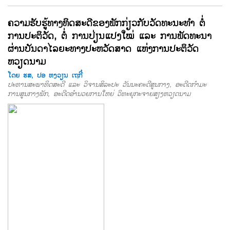
ຄວາມຮັບຮູ້ທາງທິດສະດີຂອງພັກກ່ຽວກັບວັດທະນະທໍາ ຕໍ່
ການປະຕິວັດ, ຕໍ່ ການປ່ຽນແປງໃໝ່ ແລະ ການພັດທະນາ
ຜ່ານບັນດາໄລຍະທາງປະຫວັດສາດ ແຫ່ງການປະຕິວັດ
ຫວຽດນາມ
ໂດຍ ຮສ, ປອ ຫງວຽນ ເຖກີ໋
ປະທານສະພາທິດສະດີ ແລະ ວິຈານສິລະປະ ວັນນະຄະດີສູນກາງ, ອະດີດກໍາມະ
ການສູນກາງພັກ, ອະດີດອໍານວຍການໃຫຍ່ ວິທະຍຸກະຈາຍສຽງຫວຽດນາມ