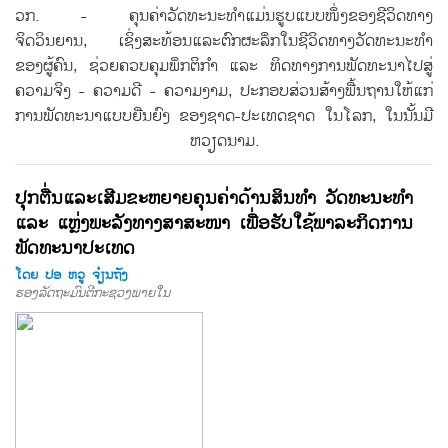
ວກ. - ຄຸນຄ່າວັດທະນະທຳແມ່ນຮູບແບບໜຶ່ງຂອງຊີວິດທາງ
ຈິດວິນຍານ, ເຊິ່ງສະທ້ອນແລະຕົກຜະລຶກໃນຊີວິດທາງວັດທະນະທໍາ
ຂອງຜູ້ຄົນ, ຊ່ວຍຄວບຄຸມພຶກຕິກຳ ແລະ ທິດທາງການພັດທະນາໄປສູ່
ຄວາມຈິງ - ຄວາມດີ - ຄວາມງາມ, ປະກອບສ່ວນສ້າງພື້ນຖານໃຫ້ແກ່
ການພັດທະນາແບບຍືນຍົງ ຂອງຊາດ-ປະເທດຊາດ ໃນໂລກ, ໃນນັ້ນມີ
ຫວຽດນາມ.
ປຸກຕື່ນແລະເສີມຂະຫຍາຍຄຸນຄ່າດ້ານສິນທຳ ວັດທະນະທຳ
ແລະ ແຫຼ່ງພະລັງທາງສາສະໜາ ເພື່ອຮັບໃຊ້ພາລະກິດການ
ພັດທະນາປະເທດ
ໂດຍ ປອ ຫວູ ຈ໋ຽນຖັງ
ຮອງລັດຖະມົນຕີກະຊວງພາຍໃນ