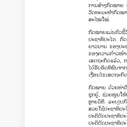
ການ​ສ້າງ​ກົດໝາຍ ​
ວັດທະນະທຳ​ກົດໝາຍ. ນ
ສະ​ໄໝ​ໃໝ່.
ກົດໝາຍ​ແມ່ນຕົວ​ຊີ
ປະຊາທິປະ​ໄຕ. ກົດ
ຍາວນານ ຂອງປະຊາຊ
ຂອງ​ຄວາມ​ກ້າວໜ້າ​​
ເສດຖະກິດ​ແລ້ວ, ກາ
ໄດ້ຮັບອິດທິພົນຈາກ
ເງື່ອນ​ໄຂ​ເສດຖະກ
ກົດໝາຍ​ ດ້ວຍ​ທ່າ​ດີ
ຊຸກຍູ້, ຊ່ວຍ​ໜູນ​ໃ
ຫຼາຍວິທີ. ລະບຽບກ
ສວຍ​ໃຊ້ປະຊາທິປະໄຕ. 
ປະຕິບັດ​ປະຊາທິປະ​
ປະຕິບັດປະຊາທິປະໄ