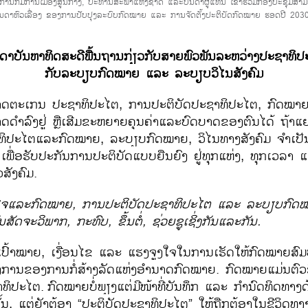
ະການກົມການເມືອງສູນກາງ, ປະທານສະພາແຫ່ງຊາດ ແລະບັນດາຜູ້ແທນ ເຂົ້າຮ່ວມກອງປະຊຸມສຳມະ
ັນດາຫົວເລື່ອງ ຂອງການປັບປຸງລະບົບກົດໝາຍ ແລະ ການຈັດຕັ້ງປະຕິບັດກົດໝາຍ ຮອດປີ 2030, 
ດາ​ບັນຫາ​ທິດ​ສະ​ດີ​ພື້ນຖານ​ກ່ຽວ​ກັບສາຍ​ພົວພັນ​ລະຫວ່າງ​ປະຊາທິປ
ກັບ​ລະບຽບ​ກົດໝາຍ ​ແລະ ລະບຽບ​ວິ​ໄນ​ສັງຄົມ
ມາດຕະ​ເກນ ປະຊາທິປະໄຕ, ການປະຕິບັດປະຊາທິປະໄຕ, ກົດໝາ
າດດຳລົງ​ຢູ່ ຫຼື​ເສີມ​ຂະຫຍາຍຄຸນຄ່າ​ແລະ​ບົດບາດ​ຂອງ​ຕົນ​ໄດ້ ຖ້າ
ິປະ​ໄຕ​ແລະ​ກົດໝາຍ, ລະບຽບ​ກົດໝາຍ, ວິ​ໄນ​ທາງ​ສັງຄົມ ຈຳ​ເປັນຕ
ພື່ອ​ຮັບປະກັນ​ການ​ປະຕິບັດ​ແບບ​ຍືນ​ຍົງ ​ຢູ່​ທຸກ​ແຫ່ງ, ທຸກ​ເວລາ ​ແ
​ສັງຄົມ.
​ໄຈ​ແລະ​ກົດໝາຍ, ການ​ປະຕິບັດ​ປະຊາທິປະ​ໄຕ​ ແລະ ​ລະບຽບ​ກົດໝ
ນ​ສັດຈະ​ວິພາກ, ກະ​ທົບ, ຂຶ້ນ​ຕໍ່, ຊ່ວຍ​ຊູ​ເຊິ່ງກັນ​ແລະ​ກັນ.
ປົ້າ​ໝາຍ, ເງື່ອນ​ໄຂ ​ແລະ ​ແຮງ​ຈູງ​ໃຈ​ໃນ​ການ​ເຮັດ​ໃຫ້​ກົດໝາຍ
ານ​ຂອງ​ການ​ກໍ່ສ້າງ​ລັດ​ແຫ່ງ​ອຳນາດ​ກົດໝາຍ. ກົດໝາຍ​ແມ່ນຕົວ​ຊີ້
ທິປະໄຕ.
ກົດໝາຍ​ບໍ່​ພຽງ​ແຕ່​ມີ​ໜ້າ​ທີ່​ບັນທຶກ ​ແລະ ກຳນົດ​ທິດ​ທາ
ັ້ນ, ​ແຕ່​ຍັງ​ຕ້ອງ “ປະຕິບັດ​ປະຊາທິປະ​ໄຕ” ​ໃຫ້​ຖືກຕ້ອງ​ໃນ​ຊີວິດ​ທ