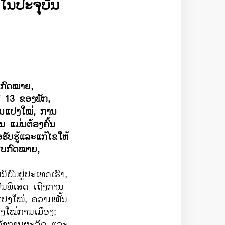
ໃນ​ປະຈຸ​ບັນ
ບ​ກົດໝາຍ,
​ທີ 13 ຂອງ​ພັກ,
ຽນ​ແປງ​ໃໝ່, ການ​
ນ ແມ່ນຕ້ອງຄົ້ນ
ບ​ຮູ້​ແລະ​ແກ້​ໄຂ​ໃຫ້​
ບຽບ​ກົດໝາຍ,
ິຍົມ​ຢູ່​ປະ​ເທດ​ເຮົາ,
ນ​ພິ​ເສດ​ ເຖິງ​ການ​
ແປງ​ໃໝ່, ຄວາມ​ໝັ້ນ​
​ໃໝ່​ການ​ເມືອງ;
ັງ​ການ​ຜະລິດ ​ແລະ