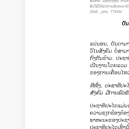
ສະຫາຍ ເວືອງດິ່ງເຫວ້ ກຳມ
ຮັບໃຊ້ໃຫ້ແກ່ການພັດທະນາບ
2045
_ພາບ: TTXVN
ບັນ
ແນ່ນອນ, ບັນດາ​
ວິໄນສັງຄົມ ບໍ່​ສາມ
ກົງກັນຂ້າມ. ປະຊາທ
ເນີນງານ​ໂດ​ຍ​ລວມ ​ເ
ຂອງ​ການ​ເຄື່ອນ​ໄຫວ
ທີ​ໜຶ່ງ, ປະຊາທິປະ
ສັງຄົ​ມ ມີ​ການ​ພົວພັ
ປະຊາທິປະ​ໄຕ​ແມ່ນເ
ຄວາມ​ຮຽກຮ້ອງ​ຕ້ອງກ
ພາຫະນະຂອງປະຊາ
ປະຊາທິປະ​ໄຕ​ເທົ່າ​ນ