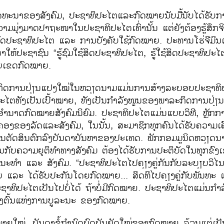
ັດທະນາ​ຂອງ​ສັງຄົມ, ປະຊາທິປະ​ໄຕ​ແລະ​ກົດໝາຍ​ນັບ​ມື້​ນັບ​ໄດ້ຮັບການ
​ຄວາມມຸ່ງ​ມາດ​ປາຖະໜາ​ໃນ​ປະຊາທິປະ​ໄຕ​ເທົ່າ​ນັ້ນ ​ແຕ່​ຍັງ​ຕ້ອງ​ຮູ້ສຶກ​​
​ປະຊາທິປະ​ໄຕ ​ແລະ ການບັງຄັບໃຊ້ກົດໝາຍ. ປະທານ​ໂຮ່ຈີ​ມິນ​ເຄີຍ
າ​ໃຫ້​ປະຊາຊົນ “ຮູ້​ຊົມໃຊ້​ສິດ​ປະຊາທິປະ​ໄຕ, ຮູ້​ໃຊ້​ສິດ​ປະຊາທິປະ​ໄຕ
​ເຂດ​ກົດໝາຍ.
ະກິດ​ການ​ປ່ຽນ​ແປງ​ໃໝ່​​ໃນ​ຫວຽດນາມ​ແມ່ນການ​ສ້າງ​ລະບອບ​ປະຊາທິປ
​ໄຕ​ທັງ​ເປັນ​ເປົ້າ​ໝາຍ, ທັງ​ເປັນ​ກຳລັງ​ໜູນ​ຂອງ​ພາລະກິດ​ການ​ປ່ຽ
ງອຳນາດ​ກົດໝາຍ​ສັງຄົມ​ນິຍົມ. ປະຊາທິປະ​ໄຕ​ແມ່ນ​ແບບ​ວິທີ, ຫຼັກກ
​ຄອງ​ຂອງ​ລັດ​ແລະ​ສັງຄົມ, ​ໃນ​ນັ້ນ, ສະມາຊິກ​ທຸກ​ຄົນ​ໄດ້​ຮັບ​ຄວາມ​ເ
ານ​ຕັດສິນ​ຕົກ​ລົງ​ບັນດາ​ບັນຫາ​ຂອງ​ປະ​ເທດ. ພັກ​ກອມ​ມູນິດ​ຫວຽດນາ
ກັບ​ຄວາມ​ຍຸຕິ​ທຳ​ທາງ​ສັງຄົມ​ ຕ້ອງ​ໄດ້​ຮັບ​ການ​ປະຕິບັດ​ໃນ​ທຸກ​ຂົງ​
ຳ ​ແລະ ສັງຄົມ. “ປະຊາທິປະ​ໄຕ​ໄປ​ຄຽງ​ຄູ່​ກັນ​ກັບ​ລະບຽບ​ວິ​ໄນ, ຕ
ຍ ​ແລະ ​ໄດ້ຮັບປະ​ກັນ​ໂດຍ​ກົດໝາຍ... ສິດທິ​ໄປ​ຄຽງ​ຄູ່​ກັບພັນທະ
ຊາທິປະ​ໄຕ​ເປັນ​ໄປ​ບໍ່​ໄດ້​ ຖ້າ​ບໍ່​ມີ​ກົດໝາຍ. ປະຊາທິປະ​ໄຕ​ແມ່ນກຳລ
້ອງ​ຕົ້ນ​ແຫ່ງ​ການ​ບູລະນະ​ ຂອງ​ກົດໝາຍ.
່, ບັນດາ​ຂໍ້​ກຳນົດບົດ​ບັນຍັດ​ໃໝ່​ຂອງ​ກົດໝາຍ ລ້ວນ​ແຕ່​ເປັນ​ຜົ