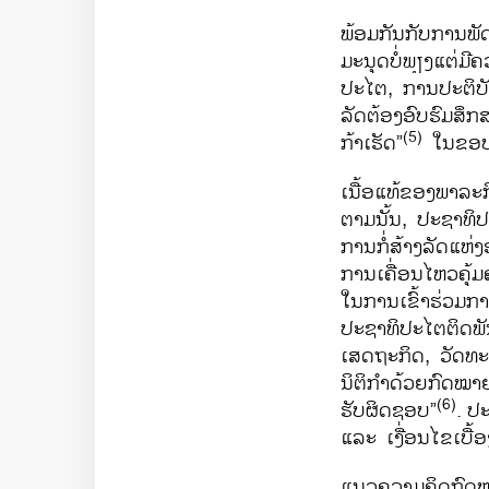
ພ້ອມ​ກັນ​ກັບ​ການ​ພ
ມະນຸດ​ບໍ່​ພຽງ​ແຕ່​ມີ
ປະ​ໄຕ, ການປະຕິບັດ
ລັດ​ຕ້ອງ​ອົບຮົມ​ສຶກສ
(5)
ກ້າ​ເຮັດ”
​ໃນ​ຂອບ
​ເນື້ອ​ແທ້​ຂອງ​ພາລ
ຕາມ​ນັ້ນ, ປະຊາທິປະ
ການກໍ່ສ້າງ​ລັດ​ແຫ່
ການ​ເຄື່ອນ​ໄຫວ​ຄຸ້ມ
ໃນ​ການ​ເຂົ້າ​ຮ່ວມກ
ປະຊາທິປະ​ໄຕຕິດ​ພັນ​
ເສດຖະກິດ, ວັດທະນະທ
ນິຕິ​ກຳ​ດ້ວຍ​ກົດໝາ
(6)
ຮັບຜິດຊອບ”
.
ປະ
ແລະ ​ເງື່ອ​ນໄຂ​ເບື
ແນວຄວາມຄິດກົດໝາຍໃໝ