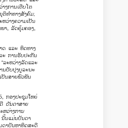
ວ່າງ​ການ​ເຕີບ​ໂຕ​
ຸຕິທຳທາງ​ສັງຄົມ;
ລະຫວ່າງ​ຄວາມ​ເປັນ​
ຳພາ, ລັດ​ຄຸ້ມ​ຄອງ,
ຼາດ ​ແລະ ທິດ​ທາງ​
​ແລະ ການ​ຮັບປະກັນ​
 “ລະ​ຫວ່າງ​ລັດ​ແລະ​
ການ​ປັບປຸງ​ບູລະນະ​
​ເປັນສາຍ​ພົວພັນ
5, ກອງ​ປະຊຸມ​ໃຫຍ່​
້​ດີ
ບັນດາ​ສາຍ​
ະຫວ່າງ​ການ​
.
ນັ້ນ​ແມ່ນ​ບັນດາ​
ນດາ​ບັນຫາ​ທິດ​ສະ​ດີ​