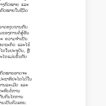
ກ​ທາງ​ກົດໝາຍ ​ແລະ
ງ​ກົດໝາຍ​ໃນ​ຊີວິດ​
າດ​ທຽບ​ຖານ​ກັບ​
ນຂອງການຕໍ່ສູ້ອັນ
ະ ຄວາມຈຳ​ເປັນ​
ສດຖະກິດ​ ແລະ​ໄຮ້​
ໄຕໃນປະຈຸບັນ, ຫຼື
ຕແມ່ນ​ຂຶ້ນ​ກັບ​
ຕ. ກົດໝາຍ​ອາດ​ຈະ​
ຶງປະຊາທິປະ​ໄຕ​ໄດ້ໃນ
ກ່ການລະເມີດ ແລະ
ະທົບ​ຕໍ່​ການ​
ັບ​ກົນ​ໄກ​ການ
ນ​ການເປັນຕົວແທນ.