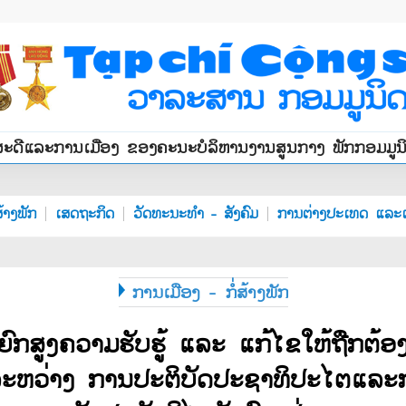
ສະດີແລະການເມືອງ ຂອງຄະນະບໍລິຫານງານສູນກາງ ພັກກອມມູ
້າງພັກ
ເສດຖະກິດ
ວັດທະນະທຳ - ສັງຄົມ
ການຕ່າງປະເທດ ແລະເ
ການເມືອງ - ກໍ່ສ້າງພັກ
ຍົກ​ສູງ​ຄວາມ​ຮັບ​ຮູ້ ​ແລະ ​ແກ້​ໄຂ​​ໃຫ້​ຖືກຕ້ອ
ລະຫວ່າງ ການປະຕິບັດ​ປະຊາທິປະ​ໄຕ​ແລະກາ