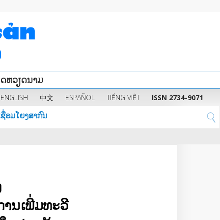
ນິດຫວຽດນາມ
ENGLISH
中文
ESPAÑOL
TIẾNG VIỆT
ISSN 2734-9071
ຊື່ອມໂຍງສາກົນ
ງ
ນ​ເພີ່ມ​ທະວີ