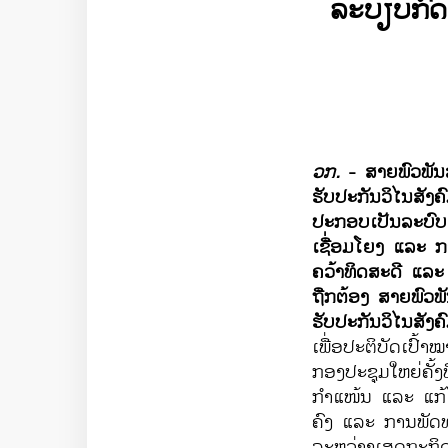
​ລະບຽບ​ກົດ
ວກ.
-
ສາຍ​ພົວພັນ
ຮັບປະກັນ​ວິ​ໄນ​ສັງຄົ
ປະກອບ​ເປັນ​ລະບົບ​ສິ
ເຊື່ອມ​ໂຍງ ​ແລະ 
ຄວ້າທິດສະດີ ​ແລະ ປະ​
ຖືກຕ້ອງ ສາຍ​ພົວພັ
ຮັບປະກັນ​ວິ​ໄນ​ສັງຄ
ເພື່ອປະຕິບັດ​ເປົ້າ​ໝ
ກອງ​ປະຊຸມ​ໃຫຍ່​ຄັ້ງ​
ກຳ​ແໜ້ນ ​ແລະ ​ແກ້​
ຄົງ ​ແລະ ​ການ​ພັດ
ລະຫວ່າງ​ເສດຖະກິດ​