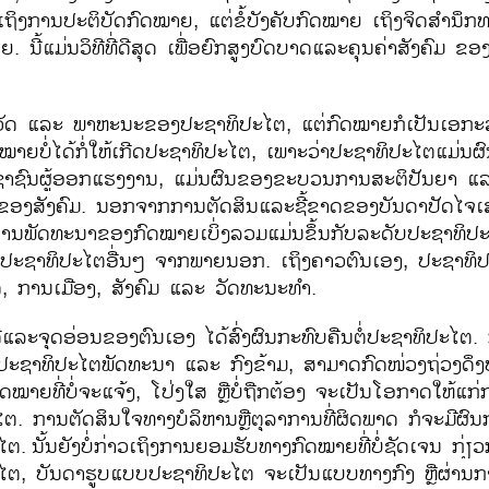
ເຖິງ​ການ​ປະຕິບັດ​ກົດໝາຍ, ​ແຕ່​ຂໍ້ບັງຄັບ​ກົດໝາຍ ​ເຖິງຈິດສຳນຶ
ີ້​ແມ່ນ​ວິທີ​ທີ່​ດີ​ສຸດ​ ເພື່ອຍົກ​ສູງ​ບົດບາດ​ແລະຄຸນຄ່າ​ສັງຄົມ​ ຂອ
້​ວັດ ​ແລະ ພາຫະນະຂອງປະຊາທິປະໄຕ, ​ແຕ່​ກົດໝາຍກໍ​​ເປັນ​ເອກະລ
ໝາຍບໍ່​ໄດ້ກໍ່ໃຫ້ເກີດປະຊາທິປະໄຕ, ເພາະວ່າ​ປະຊາທິປະໄຕແມ່ນຜົ
ົນ​ຜູ້​ອອກ​ແຮງ​ງານ, ​ແມ່ນ​ຜົນ​ຂອງຂະບວນການສະຕິປັນຍາ ແລ
ຂອງສັງຄົມ. ນອກ​ຈາກ​ການ​ຕັດສິນ​ແລະ​ຊີ້​ຂາດ​ຂອງ​ບັນດາ​ປັດ​ໄຈ​ເ
ນ​ພັດທະນາ​ຂອງ​ກົດໝາຍ​ເບິ່ງ​ລວມ​ແມ່ນ​ຂຶ້ນກັບ​ລະດັບປະຊາທິປະ
ປະຊາທິປະໄຕອື່ນໆ ຈາກພາຍນອກ. ​ເຖິງ​ຄາວ​ຕົນ​ເອງ, ປະຊາ​ທິປະ​ໄ
ິດ, ການເມືອງ, ສັງຄົມ ແລະ ວັດທະນະທໍາ.
​ແລະ​ຈຸດ​ອ່ອນ​ຂອງ​ຕົນ​ເອງ ​ໄດ້​ສົ່ງ​ຜົນ​ກະທົບ​ຄືນຕໍ່​ປະຊາທິປະ​ໄ
ຫ້​ປະຊາທິປະ​ໄຕ​ພັດທະນາ ​ແລະ​ ກົງ​ຂ້າມ, ສາມາດ​ກົດ​ໜ່ວງ​ຖ່ວງ​ດ
ົດໝາຍທີ່ບໍ່ຈະແຈ້ງ, ໂປ່ງໃສ ຫຼືບໍ່ຖືກຕ້ອງ ຈະເປັນໂອກາດໃຫ້ແ
ການ​ຕັດສິນ​ໃຈ​ທາງ​ບໍລິຫານ​ຫຼື​ຕຸລາການ​ທີ່​ຜິດພາດ ກໍ​ຈະ​ມີ​ຜົນ​ກ
ໄຕ.
ນັ້ນຍັງບໍ່ກ່າວເຖິງການຍອມຮັບທາງກົດໝາຍທີ່ບໍ່ຊັດເຈນ ກ່ຽວ​ກ
ຕ, ບັນດາ​ຮູບ​ແບບປະຊາທິປະໄຕ ຈະ​ເປັນ​ແບບ​ທາງ​ກົງ ຫຼືຜ່າ