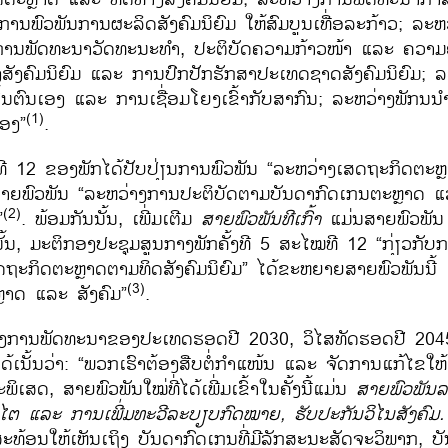
ງ​ການ​ພົວພັນ​ການ​ຜະລິດ​ສັງຄົມ​ນິຍົມ​ ໃຫ້​ສົມບູນ​ເທື່ອ​ລະ​ກ້າວ; ລະຫ
ານ​ພັດທະນາ​ວັດທະນະທຳ, ປະຕິບັດ​ຄວາມ​ກ້າວໜ້າ​ ແລະ ​ຄວາມ​ຍ
ສັງຄົມ​ນິຍົມ ​ແລະ ການ​ປົກ​ປັກ​ຮັກສາ​ປະ​ເທດ​ຊາດ​ສັງຄົມ​ນິຍົ​ມ; 
້ນ​ຕົນ​ເອງ ​ແລະ ການ​ເຊື່ອມ​ໂຍງ​ເຂົ້າ​ກັບ​ສາກົນ; ລະຫວ່າງ​ພັກ​ນນ
(1)
ຂອງ”
.
ງ​ທີ 12 ຂອງ​ພັກ​ໄດ້​ປັບ​ປ່ຽນ​ການ​ພົວພັນ “ລະຫວ່າງ​ເສດຖະກິດ​ຕະຫ
ັນ​ສາຍ​ພົວພັນ “ລະຫວ່າງ​ການ​ປະຕິບັດ​ຕາມ​ບັນດາກົດ​ເກນ​ຕະຫຼາດ 
(2)
”
. ພ້ອມ​ກັນ​ນັ້ນ, ​​ເພີ່ມ​ເຕີມ
ສາຍພົວພັນ​ທີ​ເກົ້າ
ແມ່ນ​ສາຍ​ພົວ​ພັນ
ນັ້ນ, ມະຕິ​ກອງ​ປະຊຸມ​ສູນ​ກາງ​ພັກ​ຄັ້ງ​ທີ 5 ສະ​ໄໝ​ທີ 12 “ກ່ຽວ​ກັບ​
ິດ​ຕະຫຼາດ​ຕາມ​ທິດ​ສັງຄົມ​ນິຍົມ” ​ໄດ້​ຂະ​ຫຍາ​ຍສາຍ​ພົວພັນ​ນີ້ 
(3)
ຼາດ ​ແລະ ສັງຄົມ”
.
າງ​ການ​ພັດທະນາ​ຂອງ​ປະ​ເທດ​ຮອດ​ປີ 2030, ວິ​ໄສ​ທັດ​ຮອດ​ປີ 204
ໄດ້ເນັ້ນ​ວ່າ: “ພວກ​ເຮົາ​ຕ້ອງ​ສືບ​ຕໍ່​ກຳ​ແໜ້ນ ​ແລະ ຈັດການ​​ແກ້​ໄຂ​ໃຫ
ພິ​ເສດ, ສາຍ​ພົວພັນ​ໃໝ່​ທີ່​ໄດ້​ເພີ່ມ​ເຂົ້າ​ໃນ​ຄັ້ງ​ນີ້​ແມ່ນ
ສາຍ​ພົວພັນ​ລ
ໄຕ ​ແລະ ການ​ເພີ່ມ​ທະວີ​ລະບຽບ​ກົດໝາຍ, ຮັບປະກັນ​ວິ​ໄນ​ສັງຄົມ
ະ​ທ້ອນ​ໃຫ້​ເຫັນ​​ເຖິງ ​ບັນດາກົດ​ເກນທີ່​ມີ​ລັກສະນະ​ສັດຈະ​ວິພາກ, ບັ