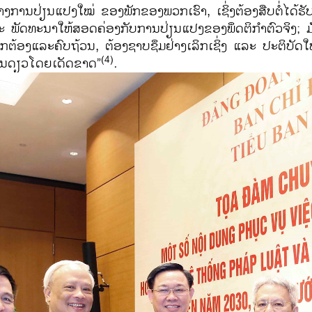
ງ​ການ​ປ່ຽນ​ແປງ​ໃໝ່ ຂອງ​ພັກ​ຂອງ​ພວກ​ເຮົາ, ​ເຊິ່ງຕ້ອງ​ສືບ​ຕໍ່​ໄດ້​ຮັບ
 ພັດທະນາ​ໃຫ້​ສອດຄ່ອງ​ກັບການ​ປ່ຽນ​ແປງ​ຂອງພຶດຕິ​ກຳ​ຕົວ​ຈິງ; ມ
າງ​ຖືກຕ້ອງ​ແລະ​ຄົບ​ຖ້ວນ, ຕ້ອງ​ຊາບ​ຊຶມ​ຢ່າງ​ເລິກ​ເຊິ່ງ ​ແລະ ປະຕິບັດ​ໃຫ້
(4)
ດ້ານ​ດຽວ​ໂດຍ​ເດັດຂາດ”
.