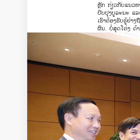
ຫຼັກ​ ກ່ຽວ​ກັບ​ແນວທາ
ປັບປຸງ​ບູລະນະ ແລະ
ເຮົາ​ຕ້ອງ​ຮັບ​ຮູ້​ຢ່
ຜົນ. ບໍ່​ສຸດ​ໂຕ່ງ 