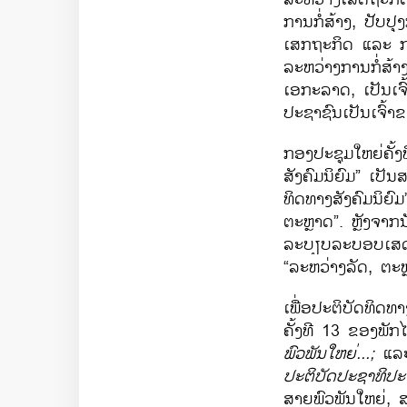
ການ​ກໍ່ສ້າງ, ປັບ​ປຸ
ເສກ​ຖະກິດ ​ແລະ ກ
ລະຫວ່າງ​ການກໍ່ສ້າງ​
ເອກະ​ລາດ, ​ເປັນ​ເຈົ
ປະຊາຊົນ​ເປັນ​ເຈົ້າ
ກອງ​ປະຊຸມ​ໃຫຍ່​ຄັ້
ສັງຄົມ​ນິຍົມ” ​ເປ
ທິດ​ທາງ​ສັງຄົມ​ນິຍົມ
ຕະ​ຫຼາດ”. ຫຼັງ​ຈາກ​
ລະບຽບ​ລະບອບ​ເສດຖະກ
“ລະຫວ່າງ​ລັດ, ຕະຫ
ເພື່ອປະຕິບັດ​ທິດ​ທ
ຄັ້ງ​ທີ 13 ຂອງ​ພັກ​​
ພົວພັນ​ໃຫຍ່...;
​ແລະ
ປະຕິບັດ​ປະຊາທິປະ​
ສາຍ​ພົວພັນ​ໃຫຍ່,
ສ