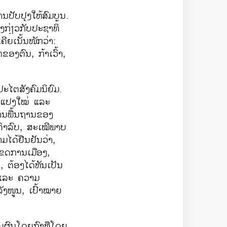
​ປັບປຸງ​ໃຫ້​ສົມບູນ.
ຈິງກ່ຽວ​ກັບ​ປະຊາທິ
​ເນັ້ນ​ໜັກ​ວ່າ:
​ຂອງ​ຕົນ, ກ້າ​ເວົ້າ,
ະ​ໄຕສັງຄົມ​ນິຍົມ.
ນ​ແປງ​ໃໝ່ ​ແລະ
ານ​ພື້ນຖານ​ຂອງ​
ຄົາລົບ, ສະ​ເໝີ​ພາບ​
ມ​ໄດ້ຢືນຢັນວ່າ,
ເຂດ​ການ​ເມືອງ, ​
້ອງ​ໄດ້​ຫັນ​ເປັນ​
 ​ແລະ ຄວາມ​
ັງ​ໜູນ, ​ເປົ້າ​ໝາຍ ​
ນ​ໂດຍ​ກົງ​ຫຼື​ໂດຍ​