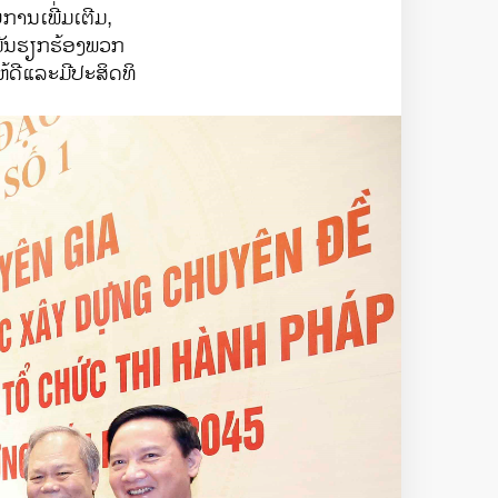
​ການ​ເພີ່ມ​ເຕີມ,
ັນ​ຮຽກຮ້ອງ​ພວກ​
​ດີ​ແລະ​ມີ​ປະສິດທິ​