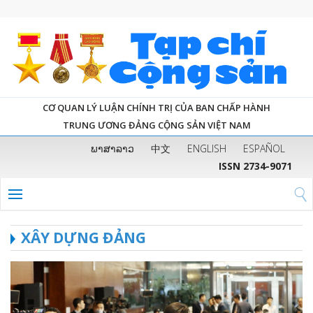
CƠ QUAN LÝ LUẬN CHÍNH TRỊ CỦA BAN CHẤP HÀNH
TRUNG ƯƠNG ĐẢNG CỘNG SẢN VIỆT NAM
ພາສາລາວ
中文
ENGLISH
ESPAÑOL
ISSN 2734-9071
XÂY DỰNG ĐẢNG