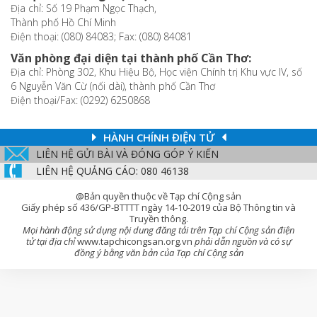
Địa chỉ: Số 19 Phạm Ngọc Thạch,
Thành phố Hồ Chí Minh
Điện thoại: (080) 84083; Fax: (080) 84081
Văn phòng đại diện tại thành phố Cần Thơ:
Địa chỉ: Phòng 302, Khu Hiệu Bộ, Học viện Chính trị Khu vực IV, số
6 Nguyễn Văn Cừ (nối dài), thành phố Cần Thơ
Điện thoại/Fax: (0292) 6250868
HÀNH CHÍNH ĐIỆN TỬ
LIÊN HỆ GỬI BÀI VÀ ĐÓNG GÓP Ý KIẾN
LIÊN HỆ QUẢNG CÁO: 080 46138
@Bản quyền thuộc về Tạp chí Cộng sản
Giấy phép số 436/GP-BTTTT ngày 14-10-2019 của Bộ Thông tin và
Truyền thông.
Mọi hành động sử dụng nội dung đăng tải trên Tạp chí Cộng sản điện
tử tại địa chỉ
www.tapchicongsan.org.vn
phải dẫn nguồn và có sự
đồng ý bằng văn bản của Tạp chí Cộng sản