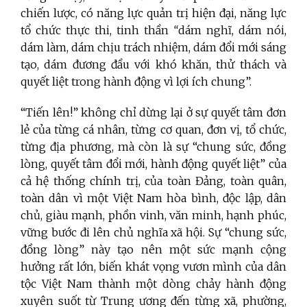
chiến lược, có năng lực quản trị hiện đại, năng lực
tổ chức thực thi, tinh thần
“
dám nghĩ, dám nói,
dám làm, dám chịu trách nhiệm, dám đổi mới sáng
tạo, dám đương đầu với khó khăn, thử thách và
quyết liệt trong hành động vì lợi ích chung”.
“Tiến lên!” không chỉ dừng lại ở sự quyết tâm đơn
lẻ của từng cá nhân, từng cơ quan, đơn vị, tổ chức,
từng địa phương, mà còn là sự “chung sức, đồng
lòng, quyết tâm đổi mới, hành động quyết liệt” của
cả hệ thống chính trị, của toàn Đảng, toàn quân,
toàn dân vì một Việt Nam hòa bình, độc lập, dân
chủ, giàu mạnh, phồn vinh, văn minh, hạnh phúc,
vững bước đi lên chủ nghĩa xã hội. Sự “chung sức,
đồng lòng” này tạo nên một sức mạnh cộng
hưởng rất lớn, biến khát vọng vươn mình của dân
tộc Việt Nam thành một dòng chảy hành động
xuyên suốt từ Trung ương đến từng xã, phường,