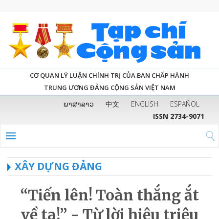
CƠ QUAN LÝ LUẬN CHÍNH TRỊ CỦA BAN CHẤP HÀNH
TRUNG ƯƠNG ĐẢNG CỘNG SẢN VIỆT NAM
ພາສາລາວ
中文
ENGLISH
ESPAÑOL
ISSN 2734-9071
XÂY DỰNG ĐẢNG
“Tiến lên! Toàn thắng ắt
về ta!” - Từ lời hiệu triệu