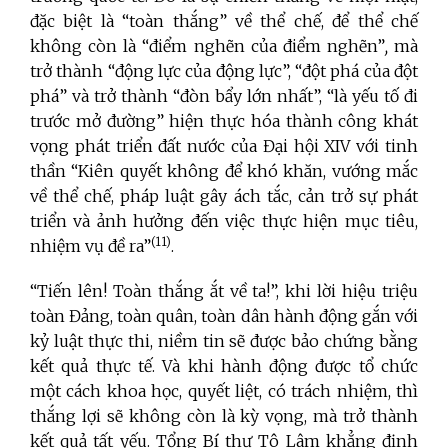
đặc biệt là “toàn thắng” về thể chế, để thể chế
không còn là “điểm nghẽn của điểm nghẽn”
,
mà
trở thành “động lực của động lực”, “đột phá của đột
phá” và trở thành “đòn bẩy lớn nhất”, “là yếu tố đi
trước mở đường” hiện thực hóa thành công khát
vọng phát triển đất nước của Đại hội XIV với tinh
thần “Kiên quyết không để khó khăn, vướng mắc
về thể chế, pháp luật gây ách tắc, cản trở sự phát
triển và ảnh hưởng đến việc thực hiện mục tiêu,
(11)
nhiệm vụ đề ra”
.
“Tiến lên! Toàn thắng ắt về ta!”, khi lời hiệu triệu
toàn Đảng, toàn quân, toàn dân hành động gắn với
kỷ luật thực thi, niềm tin sẽ được bảo chứng bằng
kết quả thực tế. Và khi hành động được tổ chức
một cách khoa học, quyết liệt, có trách nhiệm, thì
thắng lợi sẽ không còn là kỳ vọng, mà trở thành
kết quả tất yếu. Tổng Bí thư Tô Lâm khẳng định