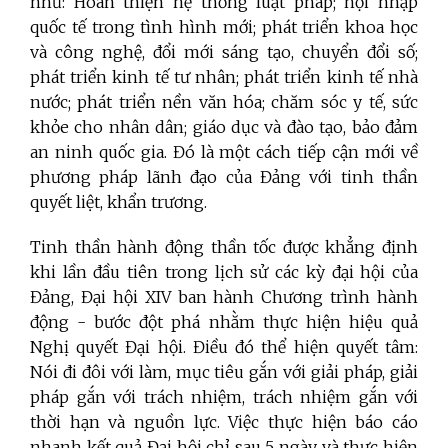
như: Hoàn thiện hệ thống luật pháp; hội nhập
quốc tế trong tình hình mới; phát triển khoa học
và công nghệ, đổi mới sáng tạo, chuyển đổi số;
phát triển kinh tế tư nhân; phát triển kinh tế nhà
nước; phát triển nền văn hóa; chăm sóc y tế, sức
khỏe cho nhân dân; giáo dục và đào tạo, bảo đảm
an ninh quốc gia. Đó là một cách tiếp cận mới về
phương pháp lãnh đạo của Đảng với tinh thần
quyết liệt, khẩn trương.
Tinh thần hành động thần tốc được khẳng định
khi lần đầu tiên trong lịch sử các kỳ đại hội của
Đảng, Đại hội XIV ban hành Chương trình hành
động - bước đột phá nhằm thực hiện hiệu quả
Nghị quyết Đại hội. Điều đó thể hiện quyết tâm:
Nói đi đôi với làm, mục tiêu gắn với giải pháp, giải
pháp gắn với trách nhiệm, trách nhiệm gắn với
thời hạn và nguồn lực. Việc thực hiện báo cáo
nhanh kết quả Đại hội chỉ sau 5 ngày và thực hiện