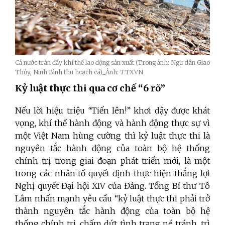
Cả nước tràn đầy khí thế lao động sản xuất (Trong ảnh: Ngư dân Giao
Thủy, Ninh Bình thu hoạch cá)_Ảnh: TTXVN
Kỷ luật thực thi qua cơ chế “6 rõ”
Nếu lời hiệu triệu
“
Tiến lên!” khơi dậy được khát
vọng, khí thế hành động và hành động thực sự vì
một Việt Nam hùng cường thì kỷ luật thực thi là
nguyên tắc hành động của toàn bộ hệ thống
chính trị trong giai đoạn phát triển mới, là một
trong các nhân tố quyết định thực hiện thắng lợi
Nghị quyết Đại hội XIV của Đảng. Tổng Bí thư Tô
Lâm nhấn mạnh yêu cầu “kỷ luật thực thi phải trở
thành nguyên tắc hành động của toàn bộ hệ
thống chính trị, chấm dứt tình trạng né tránh, trì