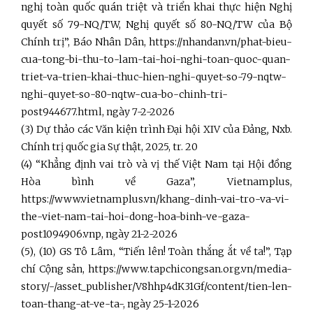
nghị toàn quốc quán triệt và triển khai thực hiện Nghị
quyết số 79-NQ/TW, Nghị quyết số 80-NQ/TW của Bộ
Chính trị”, Báo Nhân Dân, https://nhandan.vn/phat-bieu-
cua-tong-bi-thu-to-lam-tai-hoi-nghi-toan-quoc-quan-
triet-va-trien-khai-thuc-hien-nghi-quyet-so-79-nqtw-
nghi-quyet-so-80-nqtw-cua-bo-chinh-tri-
post944677.html, ngày 7-2-2026
(3) Dự thảo các Văn kiện trình Đại hội XIV của Đảng
,
Nxb.
Chính trị quốc gia Sự thật, 2025, tr. 20
(4) “Khẳng định vai trò và vị thế Việt Nam tại Hội đồng
Hòa bình về Gaza”, Vietnamplus,
https://www.vietnamplus.vn/khang-dinh-vai-tro-va-vi-
the-viet-nam-tai-hoi-dong-hoa-binh-ve-gaza-
post1094906.vnp, ngày 21-2-2026
(5), (10) GS Tô Lâm, “Tiến lên! Toàn thắng ắt về ta!”, Tạp
chí Cộng sản, https://www.tapchicongsan.org.vn/media-
story/-/asset_publisher/V8hhp4dK31Gf/content/tien-len-
toan-thang-at-ve-ta-, ngày 25-1-2026