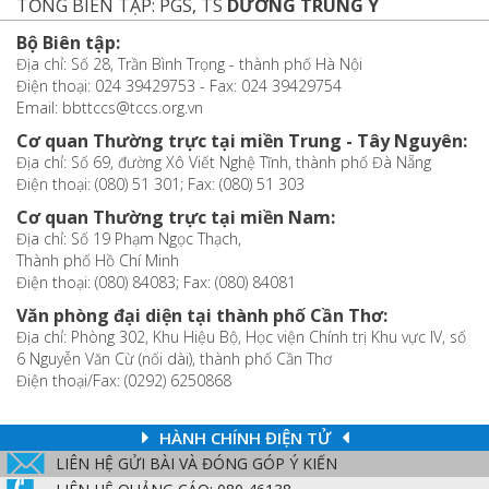
TỔNG BIÊN TẬP: PGS, TS
DƯƠNG TRUNG Ý
Bộ Biên tập:
Địa chỉ: Số 28, Trần Bình Trọng - thành phố Hà Nội
Điện thoại: 024 39429753 - Fax: 024 39429754
Email: bbttccs@tccs.org.vn
Cơ quan Thường trực tại miền Trung - Tây Nguyên:
Địa chỉ: Số 69, đường Xô Viết Nghệ Tĩnh, thành phố Đà Nẵng
Điện thoại: (080) 51 301; Fax: (080) 51 303
Cơ quan Thường trực tại miền Nam:
Địa chỉ: Số 19 Phạm Ngọc Thạch,
Thành phố Hồ Chí Minh
Điện thoại: (080) 84083; Fax: (080) 84081
Văn phòng đại diện tại thành phố Cần Thơ:
Địa chỉ: Phòng 302, Khu Hiệu Bộ, Học viện Chính trị Khu vực IV, số
6 Nguyễn Văn Cừ (nối dài), thành phố Cần Thơ
Điện thoại/Fax: (0292) 6250868
HÀNH CHÍNH ĐIỆN TỬ
LIÊN HỆ GỬI BÀI VÀ ĐÓNG GÓP Ý KIẾN