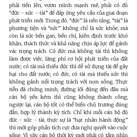
phải tiến lên, vươn mình mạnh mẽ, phải có đủ
“đức - sức - tài” để đáp ứng yêu cầu của giai đoạn
phát triển mới. Trong đó, “đức” là nền tảng, “tài” là
phương tiện và “sức” không chỉ là sức khỏe, mà
còn là sức bền gan, bền chí, kiên định trước khó
khăn, thách thức và khả năng chịu áp lực để gánh
vác trọng trách. Có đức mà không tài thì không
làm được việc, lãng phí cơ hội phát triển của đất
nước; có tài mà thiếu đức thì dễ sử dụng tài để gây
hại cho đất nước; có đức, có tài mà thiếu sức thì
không gánh nổi trọng trách với non sông. Thực
tiễn đã chứng minh, đường lối đúng đến đâu mà
cán bộ yếu kém thì cũng không thành công;
ngược lại, cán bộ tốt có thể biến chủ trương đúng
đắn, hợp lý thành kỳ tích. Chỉ khi mỗi cán bộ đủ
đức - sức - tài, thực sự là “hạt nhân hành động”
thì mới góp phần tích cực đưa nghị quyết vào cuộc
sống. Vì vậy, cán bộ thời kỳ mới phải có tầm nhìn