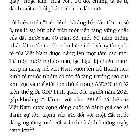
giấy” hoặc làm “nửa vời”. Từ đó, chúng ta sẽ tự
đánh mất cơ hội phát triển của đất nước.
Lời hiệu triệu “Tiến lên!” không bắt đầu từ con số
0, mà là sự bứt phá trên một nền tảng vững chắc
của đất nước sau 40 năm đổi mới, 50 năm thống
nhất đất nước. Cơ đồ, tiềm lực, vị thế và uy tín quốc
tế của Việt Nam được nâng lên một tầm cao mới.
Từ một nước nghèo nàn, lạc hậu, bị chiến tranh
tàn phá nặng nề, Việt Nam vươn lên trở thành nền
kinh tế thuộc nhóm có tốc độ tăng trưởng cao của
khu vực và thế giới, lớn thứ 4 trong ASEAN, thứ 32
trên thế giới. GDP bình quân đầu người năm 2025
(3)
gấp khoảng 25 lần so với năm 1995
. Vị thế của
Việt Nam được cộng đồng quốc tế đánh giá cao và
dành sự tôn trọng sâu sắc đối với một đất nước
đáng ngưỡng mộ, với vai trò và ảnh hưởng ngày
(4)
càng lớn
.