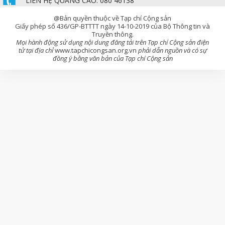
LIÊN HỆ QUẢNG CÁO: 080 46138
@Bản quyền thuộc về Tạp chí Cộng sản
Giấy phép số 436/GP-BTTTT ngày 14-10-2019 của Bộ Thông tin và
Truyền thông.
Mọi hành động sử dụng nội dung đăng tải trên Tạp chí Cộng sản điện
tử tại địa chỉ
www.tapchicongsan.org.vn
phải dẫn nguồn và có sự
đồng ý bằng văn bản của Tạp chí Cộng sản