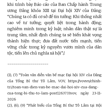
khi trình bày Báo cáo của Ban Chấp hành Trung
ương Đảng khóa XIII tại Đại hội XIV của Đảng:
“Chúng ta có đủ cơ sở để tin tưởng: Khi thống nhất
cao về tư tưởng; quyết liệt trong hành động;
nghiêm minh trong kỷ luật; nhân dân thật sự là
trung tâm, nhất định chúng ta sẽ biến khát vọng
thành hiện thực; đưa đất nước tiến mạnh, tiến
vững chắc trong kỷ nguyên vươn mình của dân
tộc, tiến lên chủ nghĩa xã hội”./.
---------------------
(1), (7) “Toàn văn diễn văn bế mạc Đại hội XIV của Đảng
của Tổng Bí thư Tô Lâm, VOV, https://vov.vn/chinh-
tri/toan-van-dien-van-be-mac-dai-hoi-xiv-cua-dang-
cua-tong-bi-thu-to-lam-post1263733.vov, ngày 23-11-
2026
(2), (6), (9) “Phát biểu của Tổng Bí thư Tô Lâm tại Hội