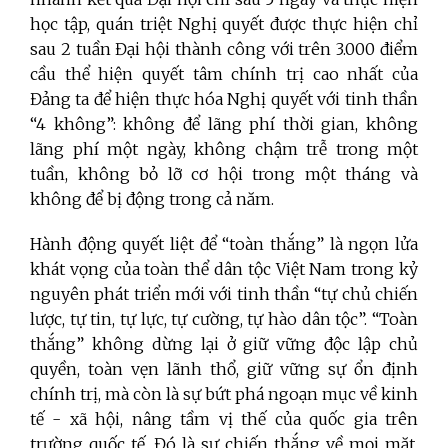
học tập, quán triệt Nghị quyết được thực hiện chỉ
sau 2 tuần Đại hội thành công với trên 3.000 điểm
cầu thể hiện quyết tâm chính trị cao nhất của
Đảng ta để hiện thực hóa Nghị quyết với tinh thần
“4 không”: không để lãng phí thời gian, không
lãng phí một ngày, không chậm trễ trong một
tuần, không bỏ lỡ cơ hội trong một tháng và
không để bị động trong cả năm.
Hành động quyết liệt để “toàn thắng” là ngọn lửa
khát vọng của toàn thể dân tộc Việt Nam trong kỷ
nguyên phát triển mới với tinh thần “tự chủ chiến
lược, tự tin, tự lực, tự cường, tự hào dân tộc”. “Toàn
thắng” không dừng lại ở giữ vững độc lập chủ
quyền, toàn vẹn lãnh thổ, giữ vững sự ổn định
chính trị, mà còn là sự bứt phá ngoạn mục về kinh
tế - xã hội, nâng tầm vị thế của quốc gia trên
trường quốc tế. Đó là sự chiến thắng về mọi mặt,