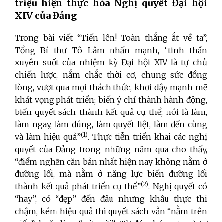
triệu hiện thực hóa Nghị quyết Đại hội
XIV của Đảng
Trong bài viết “Tiến lên! Toàn thắng ắt về ta”,
Tổng Bí thư Tô Lâm nhấn mạnh, “tinh thần
xuyên suốt của nhiệm kỳ Đại hội XIV là tự chủ
chiến lược, nắm chắc thời cơ, chung sức đồng
lòng, vượt qua mọi thách thức, khơi dậy mạnh mẽ
khát vọng phát triển; biến ý chí thành hành động,
biến quyết sách thành kết quả cụ thể; nói là làm,
làm ngay, làm đúng, làm quyết liệt, làm đến cùng
(1)
và làm hiệu quả”
. Thực tiễn triển khai các nghị
quyết của Đảng trong những năm qua cho thấy,
“điểm nghẽn căn bản nhất hiện nay không nằm ở
đường lối, mà nằm ở năng lực biến đường lối
(2)
thành kết quả phát triển cụ thể”
. Nghị quyết có
“hay”, có “đẹp” đến đâu nhưng khâu thực thi
chậm, kém hiệu quả thì quyết sách vẫn “nằm trên