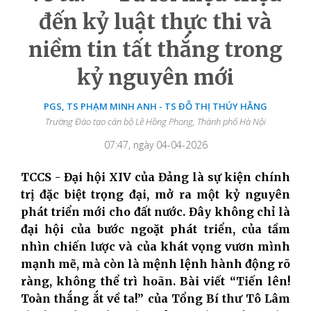
đến kỷ luật thực thi và
niềm tin tất thắng trong
kỷ nguyên mới
PGS, TS PHẠM MINH ANH - TS ĐỖ THỊ THÚY HẰNG
Trường Đào tạo cán bộ Lê Hồng Phong, Thành phố Hà Nội
07:47, ngày 04-04-2026
TCCS - Đại hội XIV của Đảng là sự kiện chính
trị đặc biệt trọng đại, mở ra một kỷ nguyên
phát triển mới cho đất nước. Đây không chỉ là
đại hội của bước ngoặt phát triển, của tầm
nhìn chiến lược và của khát vọng vươn mình
mạnh mẽ, mà còn là mệnh lệnh hành động rõ
ràng, không thể trì hoãn. Bài viết “Tiến lên!
Toàn thắng ắt về ta!” của Tổng Bí thư Tô Lâm