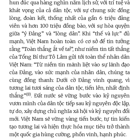
hun đúc qua hàng nghìn năm lịch sử, với trí tuệ và
khát vọng của cả dân tộc, với sự chung sức đồng
lòng, đoàn kết, thống nhất của gần 6 triệu đảng
viên và hơn 100 triệu đồng bào, với sự hòa quyện
giữa “ý Đảng” và “lòng dân”. Khi “thế và lực” đủ
mạnh, Việt Nam hoàn toàn có cơ sở để tin tưởng
rằng “Toàn thắng ắt về ta!”, như niềm tin tất thắng
của Tổng Bí thư Tô Lâm gửi tới toàn thể nhân dân
Việt Nam: “Từ niềm tin mãnh liệt vào sự lãnh đạo
của Đảng, vào sức mạnh của nhân dân, chúng ta
cùng đồng thanh: Dưới cờ Đảng vinh quang, vì
tương lai tươi sáng của dân tộc, tiến lên, nhất định
(8)
thắng”
. Đất nước sẽ vững bước vào kỷ nguyên
vươn mình của dân tộc tiếp sau kỷ nguyên độc lập,
tự do, xây dựng chủ nghĩa xã hội và kỷ nguyên đổi
mới. Việt Nam sẽ vững vàng tiến bước, tự tin kiến
tạo tương lai và hiện thực hóa mục tiêu trở thành
một quốc gia hùng cường, phồn vinh, hạnh phúc.