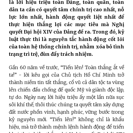
là lời hiệu triệu toàn Đảng, toàn quân, toàn
dân ta cần có quyết tâm chính trị cao nhất, nỗ
lực lớn nhất, hành động quyết liệt nhất để
thực hiện thắng lợi các mục tiêu mà Nghị
quyết Đại hội XIV của Đảng đề ra. Trong đó, kỷ
luật thực thi là nguyên tắc hành động cốt lõi
của toàn hệ thống chính trị, nhằm xóa bỏ tình
trạng trì trệ, đùn đẩy trách nhiệm.
Gần 60 năm về trước, “Tiến lên! Toàn thắng ắt về
ta!” - lời kêu gọi của Chủ tịch Hồ Chí Minh trở
thành niềm tin tất thắng, cổ vũ cả dân tộc ta vùng
lên chiến đấu chống đế quốc Mỹ và giành độc lập,
tự do. Ngày nay, lời hiệu triệu ấy một lần nữa sục
sôi khí thế, thôi thúc chúng ta quyết tâm xây dựng
đất nước phồn vinh, hạnh phúc, vững bước trong
kỷ nguyên mới. “Tiến lên!” không chỉ là khẩu
hiệu, mà trở thành mệnh lệnh hành động để triển