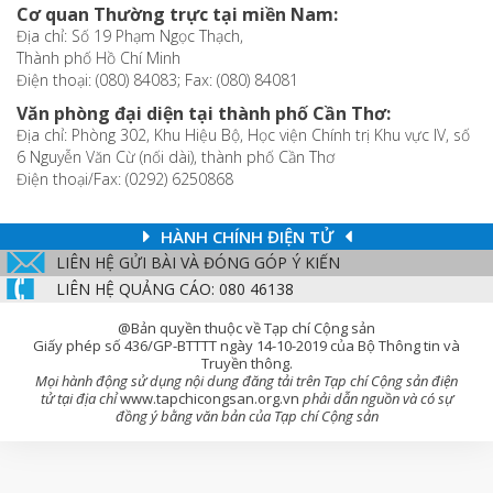
Cơ quan Thường trực tại miền Nam:
Địa chỉ: Số 19 Phạm Ngọc Thạch,
Thành phố Hồ Chí Minh
Điện thoại: (080) 84083; Fax: (080) 84081
Văn phòng đại diện tại thành phố Cần Thơ:
Địa chỉ: Phòng 302, Khu Hiệu Bộ, Học viện Chính trị Khu vực IV, số
6 Nguyễn Văn Cừ (nối dài), thành phố Cần Thơ
Điện thoại/Fax: (0292) 6250868
HÀNH CHÍNH ĐIỆN TỬ
LIÊN HỆ GỬI BÀI VÀ ĐÓNG GÓP Ý KIẾN
LIÊN HỆ QUẢNG CÁO: 080 46138
@Bản quyền thuộc về Tạp chí Cộng sản
Giấy phép số 436/GP-BTTTT ngày 14-10-2019 của Bộ Thông tin và
Truyền thông.
Mọi hành động sử dụng nội dung đăng tải trên Tạp chí Cộng sản điện
tử tại địa chỉ
www.tapchicongsan.org.vn
phải dẫn nguồn và có sự
đồng ý bằng văn bản của Tạp chí Cộng sản