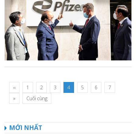
‹‹
1
2
3
4
5
6
7
»
Cuối cùng
MỚI NHẤT