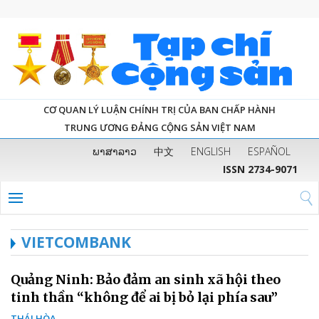
CƠ QUAN LÝ LUẬN CHÍNH TRỊ CỦA BAN CHẤP HÀNH
TRUNG ƯƠNG ĐẢNG CỘNG SẢN VIỆT NAM
ພາສາລາວ
中文
ENGLISH
ESPAÑOL
ISSN 2734-9071
VIETCOMBANK
Quảng Ninh: Bảo đảm an sinh xã hội theo
tinh thần “không để ai bị bỏ lại phía sau”
THÁI HÒA