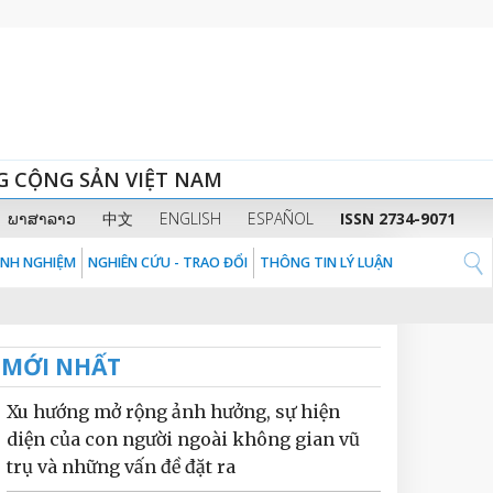
G CỘNG SẢN VIỆT NAM
ພາສາລາວ
中文
ENGLISH
ESPAÑOL
ISSN 2734-9071
KINH NGHIỆM
NGHIÊN CỨU - TRAO ĐỔI
THÔNG TIN LÝ LUẬN
MỚI NHẤT
Xu hướng mở rộng ảnh hưởng, sự hiện
diện của con người ngoài không gian vũ
trụ và những vấn đề đặt ra