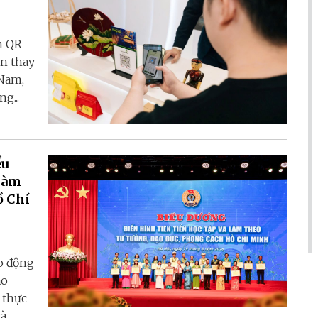
n QR
ần thay
 Nam,
g...
ểu
 làm
ồ Chí
o động
ao
 thực
và