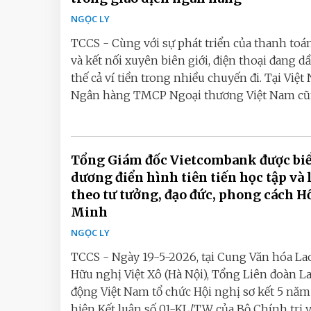
NGỌC LY
TCCS - Cùng với sự phát triển của thanh toá
và kết nối xuyên biên giới, điện thoại đang d
thế cả ví tiền trong nhiều chuyến đi. Tại Việt
Ngân hàng TMCP Ngoại thương Việt Nam cũn
Tổng Giám đốc Vietcombank được bi
dương điển hình tiên tiến học tập và
theo tư tưởng, đạo đức, phong cách H
Minh
NGỌC LY
TCCS - Ngày 19-5-2026, tại Cung Văn hóa La
Hữu nghị Việt Xô (Hà Nội), Tổng Liên đoàn L
động Việt Nam tổ chức Hội nghị sơ kết 5 năm
hiện Kết luận số 01-KL/TW của Bộ Chính trị 