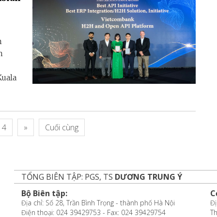
n
n
Kuala
4
»
Cuối cùng
TỔNG BIÊN TẬP: PGS, TS
DƯƠNG TRUNG Ý
Bộ Biên tập:
C
Địa chỉ: Số 28, Trần Bình Trọng - thành phố Hà Nội
Đị
Điện thoại: 024 39429753 - Fax: 024 39429754
T