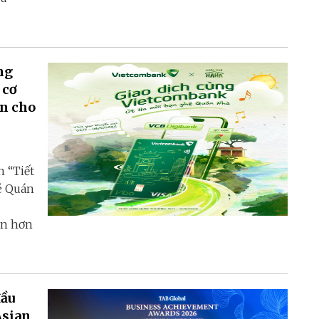
ng
 cơ
ền cho
 “Tiết
é Quán
ận hơn
đầu
Asian