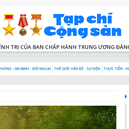
ÍNH TRỊ CỦA BAN CHẤP HÀNH TRUNG ƯƠNG ĐẢN
HÒNG - AN NINH - ĐỐI NGOẠI
THẾ GIỚI: VẤN ĐỀ - SỰ KIỆN
THỰC TIỄN - 