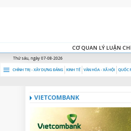
CƠ QUAN LÝ LUẬN CH
Thứ sáu, ngày 07-08-2026
CHÍNH TRỊ - XÂY DỰNG ĐẢNG
KINH TẾ
VĂN HÓA - XÃ HỘI
QUỐC P
VIETCOMBANK