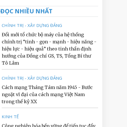
ĐỌC NHIỀU NHẤT
CHÍNH TRỊ - XÂY DỰNG ĐẢNG
Đổi mới tổ chức bộ máy của hệ thống
chính trị “tinh - gọn - mạnh - hiệu năng -
hiệu lực - hiệu quả” theo tinh thần định
hướng của Đồng chí GS, TS, Tổng Bí thư
Tô Lâm
CHÍNH TRỊ - XÂY DỰNG ĐẢNG
Cách mạng Tháng Tám năm 1945 - Bước
ngoặt vĩ đại của cách mạng Việt Nam
trong thế kỷ XX
KINH TẾ
Công nghiệp hóa bền vững để tiếp tục đẩy