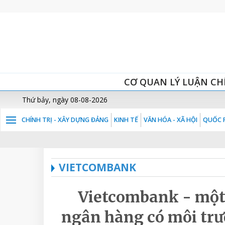
CƠ QUAN LÝ LUẬN CH
Thứ bảy, ngày 08-08-2026
CHÍNH TRỊ - XÂY DỰNG ĐẢNG
KINH TẾ
VĂN HÓA - XÃ HỘI
QUỐC P
VIETCOMBANK
Vietcombank - một 
ngân hàng có môi trườ