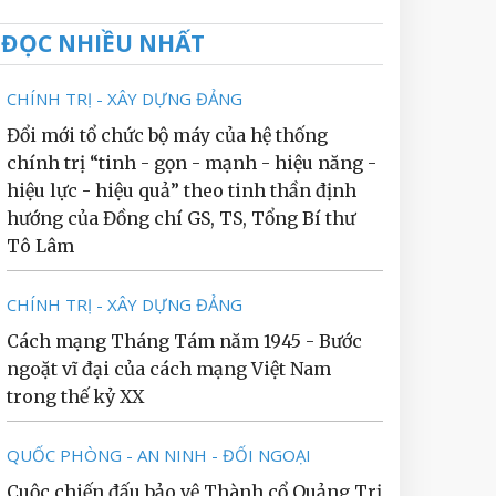
ĐỌC NHIỀU NHẤT
CHÍNH TRỊ - XÂY DỰNG ĐẢNG
Đổi mới tổ chức bộ máy của hệ thống
chính trị “tinh - gọn - mạnh - hiệu năng -
hiệu lực - hiệu quả” theo tinh thần định
hướng của Đồng chí GS, TS, Tổng Bí thư
Tô Lâm
CHÍNH TRỊ - XÂY DỰNG ĐẢNG
Cách mạng Tháng Tám năm 1945 - Bước
ngoặt vĩ đại của cách mạng Việt Nam
trong thế kỷ XX
QUỐC PHÒNG - AN NINH - ĐỐI NGOẠI
Cuộc chiến đấu bảo vệ Thành cổ Quảng Trị