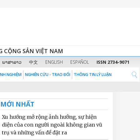
G CỘNG SẢN VIỆT NAM
ພາສາລາວ
中文
ENGLISH
ESPAÑOL
ISSN 2734-9071
KINH NGHIỆM
NGHIÊN CỨU - TRAO ĐỔI
THÔNG TIN LÝ LUẬN
MỚI NHẤT
Xu hướng mở rộng ảnh hưởng, sự hiện
diện của con người ngoài không gian vũ
trụ và những vấn đề đặt ra