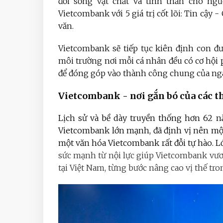
đời sống vật chất và tinh thần cho ngư
Vietcombank với 5 giá trị cốt lõi: Tin cậ
văn.
Vietcombank sẽ tiếp tục kiên định con đư
môi trường nơi mỗi cá nhân đều có cơ hội 
để đóng góp vào thành công chung của ngân
Vietcombank - nơi gắn bó của các t
Lịch sử và bề dày truyền thống hơn 62 
Vietcombank lớn mạnh, đã định vị nên mộ
một văn hóa Vietcombank rất đỗi tự hào. Lớ
sức mạnh từ nội lực giúp Vietcombank vươ
tại Việt Nam, từng bước nâng cao vị thế tro