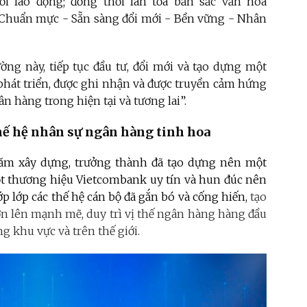
ời lao động; đồng thời lan tỏa bản sắc văn hóa
y - Chuẩn mực - Sẵn sàng đổi mới - Bền vững - Nhân
ờng này, tiếp tục đầu tư, đổi mới và tạo dựng một
phát triển, được ghi nhận và được truyền cảm hứng
 hàng trong hiện tại và tương lai”.
hế hệ nhân sự ngân hàng tinh hoa
năm xây dựng, trưởng thành đã tạo dựng nên một
t thương hiệu Vietcombank uy tín và hun đúc nên
p lớp các thế hệ cán bộ đã gắn bó và cống hiến,
tạo
n lên mạnh mẽ, duy trì vị thế ngân hàng hàng đầu
ng khu vực và trên thế giới.