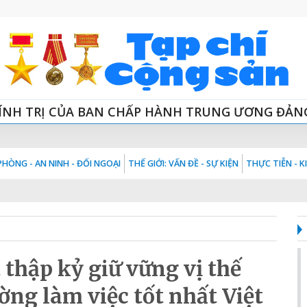
ÍNH TRỊ CỦA BAN CHẤP HÀNH TRUNG ƯƠNG ĐẢN
HÒNG - AN NINH - ĐỐI NGOẠI
THẾ GIỚI: VẤN ĐỀ - SỰ KIỆN
THỰC TIỄN - 
thập kỷ giữ vững vị thế
ng làm việc tốt nhất Việt