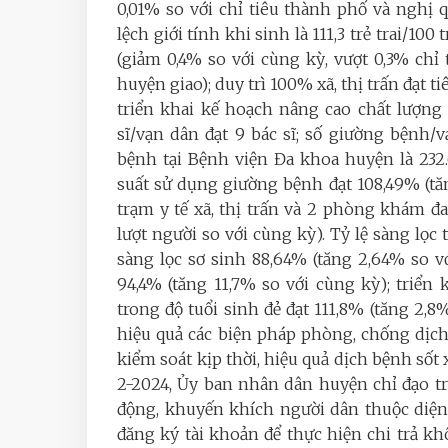
0,01% so với chỉ tiêu thành phố và nghị 
lệch giới tính khi sinh là 111,3 trẻ trai/100
(giảm 0,4% so với cùng kỳ, vượt 0,3% ch
huyện giao); duy trì 100% xã, thị trấn đạt ti
triển khai kế hoạch nâng cao chất lượng
sĩ/vạn dân đạt 9 bác sĩ; số giường bệnh
bệnh tại Bệnh viện Đa khoa huyện là 232.6
suất sử dụng giường bệnh đạt 108,49% (tă
trạm y tế xã, thị trấn và 2 phòng khám đa
lượt người so với cùng kỳ). Tỷ lệ sàng lọc 
sàng lọc sơ sinh 88,64% (tăng 2,64% so vớ
94,4% (tăng 11,7% so với cùng kỳ); triển
trong độ tuổi sinh đẻ đạt 111,8% (tăng 2
hiệu quả các biện pháp phòng, chống dịch
kiểm soát kịp thời, hiệu quả dịch bệnh sốt 
2-2024, Ủy ban nhân dân huyện chỉ đạo tr
động, khuyến khích người dân thuộc diện
đăng ký tài khoản để thực hiện chi trả kh