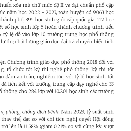
t chuẩn xóa mù chữ mức độ II và đạt chuẩn phổ cập
thúc năm học 2022 - 2023, toàn huyện có 9.063 học
 thành phố, 395 học sinh giỏi cấp quốc gia, 112 học
00% số học sinh lớp 5 hoàn thành chương trình tiểu
%; tỷ lệ đỗ vào lớp 10 trường trung học phổ thông
dự thi; chất lượng giáo dục đại trà chuyển biến tích
n Chương trình giáo dục phổ thông 2018 đối với
g; tổ chức tốt kỳ thi nghề phổ thông, kỳ thi tốt
 đảm an toàn, nghiêm túc, với tỷ lệ học sinh tốt
đã liên kết với trường trung cấp dạy nghề cho 33
hổ thông cho 284 lớp với 10.201 học sinh các trường
ân, phòng, chống dịch bệnh
: Năm 2023, tỷ suất sinh
hay thế, đạt so với chỉ tiêu nghị quyết Hội đồng
 trở lên là 11,58% (giảm 0,21% so với cùng kỳ, vượt