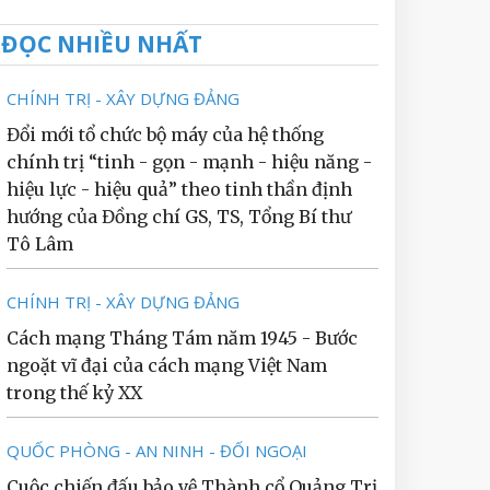
ĐỌC NHIỀU NHẤT
CHÍNH TRỊ - XÂY DỰNG ĐẢNG
Đổi mới tổ chức bộ máy của hệ thống
chính trị “tinh - gọn - mạnh - hiệu năng -
hiệu lực - hiệu quả” theo tinh thần định
hướng của Đồng chí GS, TS, Tổng Bí thư
Tô Lâm
CHÍNH TRỊ - XÂY DỰNG ĐẢNG
Cách mạng Tháng Tám năm 1945 - Bước
ngoặt vĩ đại của cách mạng Việt Nam
trong thế kỷ XX
QUỐC PHÒNG - AN NINH - ĐỐI NGOẠI
Cuộc chiến đấu bảo vệ Thành cổ Quảng Trị