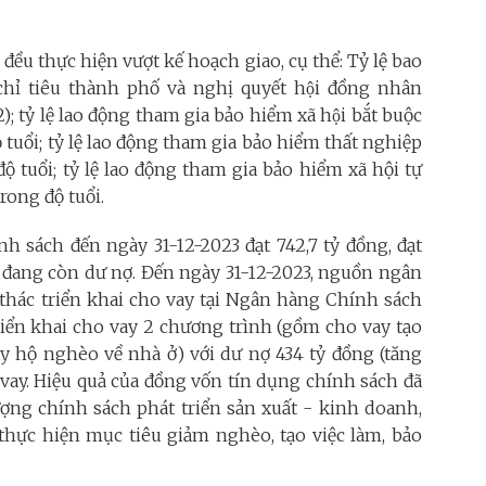
êu đều thực hiện vượt kế hoạch giao, cụ thể: Tỷ lệ bao
chỉ tiêu thành phố và nghị quyết hội đồng nhân
 tỷ lệ lao động tham gia bảo hiểm xã hội bắt buộc
ộ tuổi; tỷ lệ lao động tham gia bảo hiểm thất nghiệp
độ tuổi; tỷ lệ lao động tham gia bảo hiểm xã hội tự
rong độ tuổi.
h sách đến ngày 31-12-2023 đạt 742,7 tỷ đồng, đạt
h đang còn dư nợ. Đến ngày 31-12-2023, nguồn ngân
thác triển khai cho vay tại Ngân hàng Chính sách
riển khai cho vay 2 chương trình (gồm cho vay tạo
ay hộ nghèo về nhà ở) với dư nợ 434 tỷ đồng (tăng
ộ vay. Hiệu quả của đồng vốn tín dụng chính sách đã
ượng chính sách phát triển sản xuất - kinh doanh,
 thực hiện mục tiêu giảm nghèo, tạo việc làm, bảo