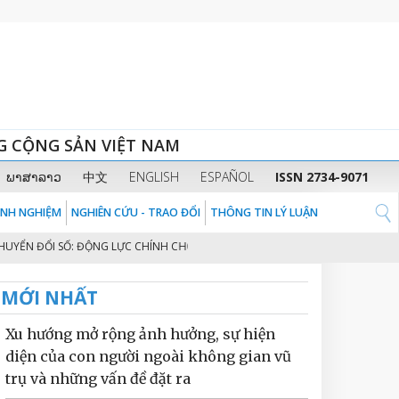
G CỘNG SẢN VIỆT NAM
ພາສາລາວ
中文
ENGLISH
ESPAÑOL
ISSN 2734-9071
KINH NGHIỆM
NGHIÊN CỨU - TRAO ĐỔI
THÔNG TIN LÝ LUẬN
N ĐỔI SỐ: ĐỘNG LỰC CHÍNH CHO MÔ HÌNH TĂNG TRƯỞNG MỚI NÂNG TẦM BỨ
MỚI NHẤT
Xu hướng mở rộng ảnh hưởng, sự hiện
diện của con người ngoài không gian vũ
trụ và những vấn đề đặt ra