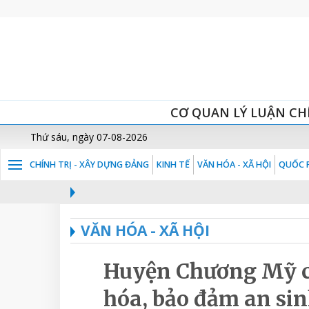
CƠ QUAN LÝ LUẬN CH
Thứ sáu, ngày 07-08-2026
CHÍNH TRỊ - XÂY DỰNG ĐẢNG
KINH TẾ
VĂN HÓA - XÃ HỘI
QUỐC P
VĂN HÓA - XÃ HỘI
Huyện Chương Mỹ ch
hóa, bảo đảm an sin