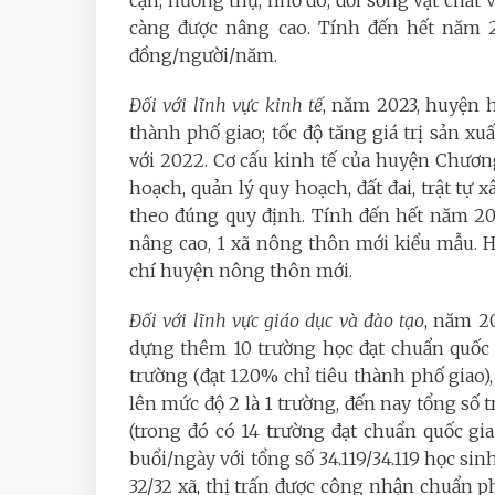
cận, hưởng thụ, nhờ đó, đời sống vật chấ
càng được nâng cao. Tính đến hết năm
đồng/người/năm.
Đối với lĩnh vực kinh tế
, năm 2023, huyện 
thành phố giao; tốc độ tăng giá trị sản xuấ
với 2022. Cơ cấu kinh tế của huyện Chươ
hoạch, quản lý quy hoạch, đất đai, trật tự
theo đúng quy định. Tính đến hết năm 20
nâng cao, 1 xã nông thôn mới kiểu mẫu. Hu
chí huyện nông thôn mới.
Đối với lĩnh vực giáo dục và đào tạo
, năm 2
dựng thêm 10 trường học đạt chuẩn quốc 
trường (đạt 120% chỉ tiêu thành phố giao)
lên mức độ 2 là 1 trường, đến nay tổng số 
(trong đó có 14 trường đạt chuẩn quốc gia
buổi/ngày với tổng số 34.119/34.119 học sin
32/32 xã, thị trấn được công nhận chuẩn p