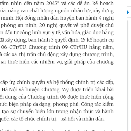
tầm nhìn đến năm 2045” và các đề án, kế hoạch
hóa, nâng cao chất lượng nguồn nhân lực, xây dựng
n minh. Hội đồng nhân dân huyện ban hành 4 nghị
ốc phòng an ninh; 20 nghị quyết về phê duyệt chủ
n đầu tư công lĩnh vực y tế, văn hóa, giáo dục hằng
ã xây dựng, ban hành 3 quyết định, 15 kế hoạch cụ
nh 06-CTr/TU, Chương trình 09-CTr/HU hằng năm,
à các xã, thị trấn chủ động xây dựng chương trình,
khai thực hiện các nhiệm vụ, giải pháp của chương
 cấp ủy, chính quyền và hệ thống chính trị các cấp,
 Hà Nội và huyện Chương Mỹ được triển khai bài
nội dung của Chương trình 06 được thực hiện rộng
thức, biện pháp đa dạng, phong phú. Công tác kiểm
ng, tạo sự chuyển biến lớn trong nhận thức và hành
uốc, các tổ chức chính trị - xã hội và nhân dân.