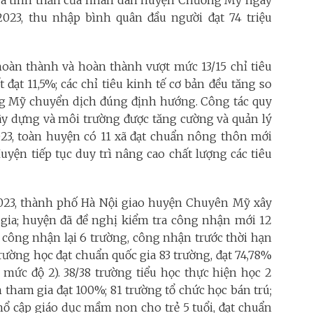
t và tinh thần của nhân dân huyện Chương Mỹ ngày
 2023, thu nhập bình quân đầu người đạt 74 triệu
hoàn thành và hoàn thành vượt mức 13/15 chỉ tiêu
t đạt 11,5%; các chỉ tiêu kinh tế cơ bản đều tăng so
ng Mỹ chuyển dịch đúng định hướng. Công tác quy
 xây dựng và môi trường được tăng cường và quản lý
23, toàn huyện có 11 xã đạt chuẩn nông thôn mới
yện tiếp tục duy trì nâng cao chất lượng các tiêu
023, thành phố Hà Nội giao huyện Chuyên Mỹ xây
gia; huyện đã đề nghị kiểm tra công nhận mới 12
, công nhận lại 6 trường, công nhận trước thời hạn
trường học đạt chuẩn quốc gia 83 trường, đạt 74,78%
 mức độ 2). 38/38 trường tiểu học thực hiện học 2
h tham gia đạt 100%; 81 trường tổ chức học bán trú;
hổ cập giáo dục mầm non cho trẻ 5 tuổi, đạt chuẩn