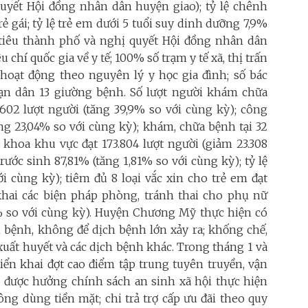
quyết Hội đồng nhân dân huyện giao); tỷ lệ chênh
 trẻ gái; tỷ lệ trẻ em dưới 5 tuổi suy dinh dưỡng 7,9%
ỉ tiêu thành phố và nghị quyết Hội đồng nhân dân
êu chí quốc gia về y tế; 100% số trạm y tế xã, thị trấn
 hoạt động theo nguyên lý y học gia đình; số bác
/vạn dân 13 giường bệnh. Số lượt người khám chữa
02 lượt người (tăng 39,9% so với cùng kỳ); công
ng 23,04% so với cùng kỳ); khám, chữa bệnh tại 32
 khoa khu vực đạt 173.804 lượt người (giảm 23.308
trước sinh 87,81% (tăng 1,81% so với cùng kỳ); tỷ lệ
i cùng kỳ); tiêm đủ 8 loại vắc xin cho trẻ em đạt
 khai các biện pháp phòng, tránh thai cho phụ nữ
,8% so với cùng kỳ). Huyện Chương Mỹ thực hiện có
 bệnh, không để dịch bệnh lớn xảy ra; khống chế,
xuất huyết và các dịch bệnh khác. Trong tháng 1 và
iển khai đợt cao điểm tập trung tuyên truyền, vận
 được hưởng chính sách an sinh xã hội thực hiện
ông dùng tiền mặt; chi trả trợ cấp ưu đãi theo quy