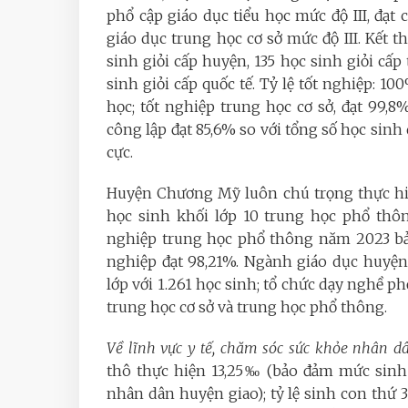
phổ cập giáo dục tiểu học mức độ III, đạ
giáo dục trung học cơ sở mức độ III. Kết 
sinh giỏi cấp huyện, 135 học sinh giỏi cấp
sinh giỏi cấp quốc tế. Tỷ lệ tốt nghiệp: 1
học; tốt nghiệp trung học cơ sở, đạt 99,8
công lập đạt 85,6% so với tổng số học sinh 
cực.
Huyện Chương Mỹ luôn chú trọng thực hiệ
học sinh khối lớp 10 trung học phổ thôn
nghiệp trung học phổ thông năm 2023 bảo
nghiệp đạt 98,21%. Ngành giáo dục huyện 
lớp với 1.261 học sinh; tổ chức dạy nghề p
trung học cơ sở và trung học phổ thông.
Về lĩnh vực y tế, chăm sóc sức khỏe nhân d
thô thực hiện 13,25‰ (bảo đảm mức sinh t
nhân dân huyện giao); tỷ lệ sinh con thứ 3