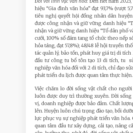
Đối với lĩnh vực văn hóa
: Đến hết năm 2023
hiệu “Gia đình văn hóa” đạt 93,7% (vượt 5,
tiêu nghị quyết hội đồng nhân dân huyện 
được công nhận và giữ vững danh hiệu “Th
nhận và giữ vững danh hiệu “Tổ dân phố văn 
cưới, 100% số đám tang tổ chức theo nếp 
hỏa táng, đạt 57,8%); 48/48 lễ hội truyền t
tác quản lý, bảo tồn, phát huy giá trị di tíc
đầu tư công tu bổ tôn tạo 13 di tích, tu
nghiệp văn hóa đối với 2 di tích, chỉ đạo sử
phát triển du lịch được quan tâm thực hiện.
Việc chăm lo đời sống vật chất cho ngườ
luôn được duy trì thường xuyên. Đời sống
vị, doanh nghiệp được bảo đảm. Chất lượn
lên. Huyện luôn chú trọng đào tạo, bồi dư
lực phục vụ sự nghiệp phát triển văn hóa. 
quan tâm đầu tư xây dựng, cải tạo, nâng cấ