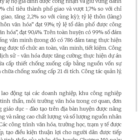
, tỷ lệ hộ gia đình được công nhận và giữ vững danh
7% chỉ tiêu thành phố giao và vượt 1,7% so với chỉ
giao, tăng 2,2% so với cùng kỳ); tỷ lệ thôn (làng)
ôn văn hóa” đạt 93%; tỷ lệ tổ dân phố được công
hóa”, đạt 90,4%. Trên toàn huyện có 99% số đám
sống văn minh (trong đó có 786 đám tang thực hiện
hống được tổ chức an toàn, văn minh, tiết kiệm. Công
h lịch sử - văn hóa được tăng cường; thực hiện dự án
 sửa cấp thiết chống xuống cấp bằng nguồn vốn sự
a chữa chống xuống cấp 21 di tích. Công tác quản lý,
i lao động tại các doanh nghiệp, khu công nghiệp
 tinh thần, môi trường văn hóa trong cơ quan, đơn
g giáo dục - đào tạo trên địa bàn huyện được nâng
ỡng và nâng cao chất lượng và số lượng nguồn nhân
Các công trình văn hóa, trường học, trạm y tế được
p, tạo điều kiện thuận lợi cho người dân được tiếp