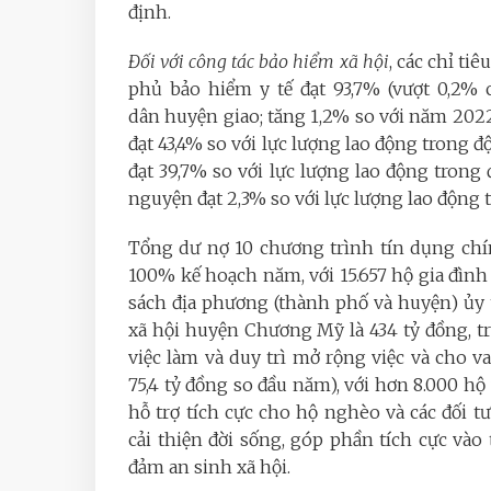
định.
Đối với công tác bảo hiểm xã hội
, các chỉ ti
phủ bảo hiểm y tế đạt 93,7% (vượt 0,2% 
dân huyện giao; tăng 1,2% so với năm 2022);
đạt 43,4% so với lực lượng lao động trong đ
đạt 39,7% so với lực lượng lao động trong 
nguyện đạt 2,3% so với lực lượng lao động t
Tổng dư nợ 10 chương trình tín dụng chín
100% kế hoạch năm, với 15.657 hộ gia đìn
sách địa phương (thành phố và huyện) ủy 
xã hội huyện Chương Mỹ là 434 tỷ đồng, t
việc làm và duy trì mở rộng việc và cho v
75,4 tỷ đồng so đầu năm), với hơn 8.000 h
hỗ trợ tích cực cho hộ nghèo và các đối t
cải thiện đời sống, góp phần tích cực vào
đảm an sinh xã hội.