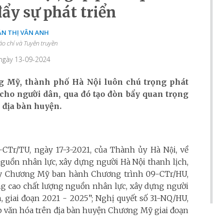
ẩy sự phát triển
ẦN THỊ VÂN ANH
áo chí và Tuyên truyền
 ngày 13-09-2024
 Mỹ, thành phố Hà Nội luôn chú trọng phát
 cho người dân, qua đó tạo đòn bẩy quan trọng
n địa bàn huyện.
CTr/TU, ngày 17-3-2021, của Thành ủy Hà Nội, về
nguồn nhân lực, xây dựng người Hà Nội thanh lịch,
ủy Chương Mỹ ban hành Chương trình 09-CTr/HU,
âng cao chất lượng nguồn nhân lực, xây dựng người
 giai đoạn 2021 - 2025”; Nghị quyết số 31-NQ/HU,
ệp văn hóa trên địa bàn huyện Chương Mỹ giai đoạn