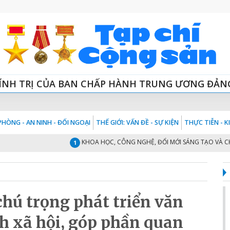
ÍNH TRỊ CỦA BAN CHẤP HÀNH TRUNG ƯƠNG ĐẢN
HÒNG - AN NINH - ĐỐI NGOẠI
THẾ GIỚI: VẤN ĐỀ - SỰ KIỆN
THỰC TIỄN - 
KHOA HỌC, CÔNG NGHỆ, ĐỔI MỚI SÁNG TẠO VÀ CHUYỂ
1
ú trọng phát triển văn
h xã hội, góp phần quan