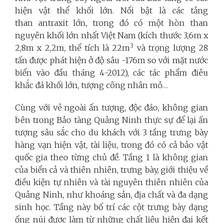
hiện vật thể khối lớn. Nổi bật là các tảng
than antraxit lớn, trong đó có một hòn than
nguyên khối lớn nhất Việt Nam (kích thước 3,6m x
3
2,8m x 2,2m, thể tích là 22m
và trọng lượng 28
tấn được phát hiện ở độ sâu -176m so với mặt nước
biển vào đầu tháng 4-2012), các tác phẩm điêu
khắc đá khối lớn, tượng công nhân mỏ…
Cùng với vẻ ngoài ấn tượng, độc đáo, không gian
bên trong Bảo tàng Quảng Ninh thực sự để lại ấn
tượng sâu sắc cho du khách với 3 tầng trưng bày
hàng vạn hiện vật, tài liệu, trong đó có cả bảo vật
quốc gia
theo từng chủ đề. Tầng 1 là không gian
của biển cả và thiên nhiên, trưng bày,
giới thiệu về
điều kiện tự nhiên và tài nguyên thiên nhiên của
Quảng Ninh, như khoáng sản, địa chất và đa dạng
sinh học. Tầng này bố trí các cột trưng bày dạng
ống núi được làm từ những chất liệu hiện đại kết