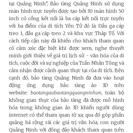
tại Quảng Ninh”, Bảo tàng Quảng Ninh sử dụng
màn hình trực tuyến được tạo bởi 30 màn hình 50
inch có cổng kết nối là ba cáp kết nối trực tuyến
với ba điểm của di tích Yên Tử đó là: Đầu ga cáp
treo 1, đầu ga cáp treo 2 và khu vực Tháp Tổ. Với
cách tiếp cận này đã khiến cho khách tham quan
có cảm xúc đặc biệt khi được xem, nghe thuyết
minh giới thiệu về giá trị lịch sử - văn hóa của di
tích, cuộc đời và sự nghiệp của Trần Nhân Tông và
cảm nhận được cảnh quan thực tại của di tích. Bên
cạnh đó, bảo tàng Quảng Ninh đã đưa vào hoạt
động ứng dụng bảo tàng ảo 3D trên
website:
baotangao.baotangquangninh.vn
, toàn bộ
không gian thực của bảo tàng đã được mô hình
hóa trong không gian ảo 3D khiến người dùng
internet có thể tham quan từ xa; qua đó góp phần
quảng bá rộng rãi các giá trị văn hóa, con người
Quảng Ninh với đông đảo khách tham quan trên