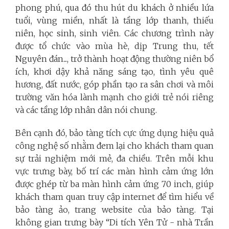
phong phú, qua đó thu hút du khách ở nhiều lứa
tuổi, vùng miền, nhất là tầng lớp thanh, thiếu
niên, học sinh, sinh viên. Các chương trình này
được tổ chức vào mùa hè, dịp Trung thu, tết
Nguyên đán..., trở thành hoạt động thường niên bổ
ích, khơi dậy khả năng sáng tạo, tình yêu quê
hương, đất nước, góp phần tạo ra sân chơi và môi
trường văn hóa lành mạnh cho giới trẻ nói riêng
và các tầng lớp nhân dân nói chung.
Bên cạnh đó, bảo tàng tích cực ứng dụng hiệu quả
công nghệ số nhằm đem lại cho khách tham quan
sự trải nghiệm mới mẻ, đa chiều. Trên mỗi khu
vực trưng bày, bố trí các màn hình cảm ứng lớn
được ghép từ ba màn hình cảm ứng 70 inch, giúp
khách tham quan truy cập internet để tìm hiểu về
bảo tàng ảo, trang website của bảo tàng. Tại
không gian trưng bày “Di tích Yên Tử - nhà Trần