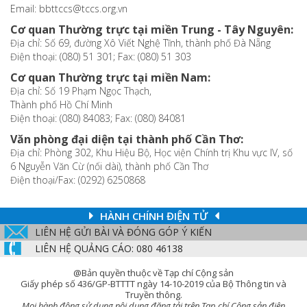
Email: bbttccs@tccs.org.vn
Cơ quan Thường trực tại miền Trung - Tây Nguyên:
Địa chỉ: Số 69, đường Xô Viết Nghệ Tĩnh, thành phố Đà Nẵng
Điện thoại: (080) 51 301; Fax: (080) 51 303
Cơ quan Thường trực tại miền Nam:
Địa chỉ: Số 19 Phạm Ngọc Thạch,
Thành phố Hồ Chí Minh
Điện thoại: (080) 84083; Fax: (080) 84081
Văn phòng đại diện tại thành phố Cần Thơ:
Địa chỉ: Phòng 302, Khu Hiệu Bộ, Học viện Chính trị Khu vực IV, số
6 Nguyễn Văn Cừ (nối dài), thành phố Cần Thơ
Điện thoại/Fax: (0292) 6250868
HÀNH CHÍNH ĐIỆN TỬ
LIÊN HỆ GỬI BÀI VÀ ĐÓNG GÓP Ý KIẾN
LIÊN HỆ QUẢNG CÁO: 080 46138
@Bản quyền thuộc về Tạp chí Cộng sản
Giấy phép số 436/GP-BTTTT ngày 14-10-2019 của Bộ Thông tin và
Truyền thông.
Mọi hành động sử dụng nội dung đăng tải trên Tạp chí Cộng sản điện