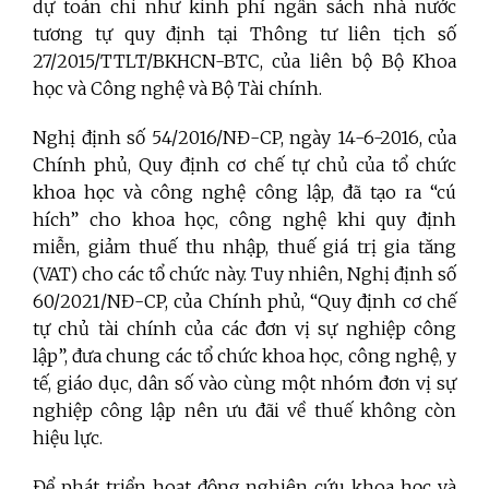
dự toán chi như kinh phí ngân sách nhà nước
tương tự quy định tại Thông tư liên tịch số
27/2015/TTLT/BKHCN-BTC, của liên bộ Bộ Khoa
học và Công nghệ và Bộ Tài chính.
Nghị định số 54/2016/NĐ-CP, ngày 14-6-2016, của
Chính phủ, Quy định cơ chế tự chủ của tổ chức
khoa học và công nghệ công lập, đã tạo ra “cú
hích” cho khoa học, công nghệ khi quy định
miễn, giảm thuế thu nhập, thuế giá trị gia tăng
(VAT) cho các tổ chức này. Tuy nhiên, Nghị định số
60/2021/NĐ-CP, của Chính phủ, “Quy định cơ chế
tự chủ tài chính của các đơn vị sự nghiệp công
lập”, đưa chung các tổ chức khoa học, công nghệ, y
tế, giáo dục, dân số vào cùng một nhóm đơn vị sự
nghiệp công lập nên ưu đãi về thuế không còn
hiệu lực.
Để phát triển hoạt động nghiên cứu khoa học và