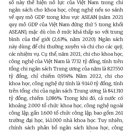
số này thể hiện nỗ lực của Việt Nam trong chi
ngân sách cho khoa học, công nghệ nếu so sánh
về quy mô GDP trong khu vực ASEAN (năm 2021
quy mô GDP của Việt Nam đứng thứ 5 trong khối
ASEAN), mặc dù còn ở mức khá thấp so với trung
bình của thế giới (2,63%, năm 2020). Ngân sách
này dùng để chi thường xuyên và chi cho các quỹ,
các nhiệm vụ. Cụ thể, năm 2021, chi cho khoa học,
công nghệ của Việt Nam là 7.732 tỷ đồng, tính trên
tổng chi ngân sách Trung ương của năm là 827.550
tỷ đồng, chỉ chiếm 0,934%. Năm 2022, chi cho
khoa học, công nghệ dự tính là 9.140 tỷ đồng, tính
trên tổng chi của ngân sách Trung ương là 841.310
tỷ đồng, chiếm 1,086%. Trong khi đó, cả nước có
khoảng 2.000 tổ chức khoa học, công nghệ ngoài
công lập, gần 1.600 tổ chức công lập, bao gồm 261
trường đại học, 141.000 nhà khoa học. Tuy nhiên,
chính sách phân bổ ngân sách khoa học, công