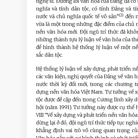
nghệ sĩ. Đường lối văn hóa của Đảng đã có 
nghĩa và tính dân tộc, có tính Đảng và 
(2)
nước và chủ nghĩa quốc tế vô sản”
đến n
vừa là một trong những đặc điểm của chủ n
nền văn hóa mới. Đội ngũ trí thức đã khô
những thành tựu lý luận về văn hóa của thế 
để hình thành hệ thống lý luận về một nề
sắc dân tộc.
Hệ thống lý luận về xây dựng, phát triển n
các văn kiện, nghị quyết của Đảng về văn h
nước thời kỳ đổi mới, trong các chương 
dựng nền văn hóa Việt Nam. Tư tưởng về x
tộc được đề cập đến trong Cương lĩnh xây d
hội (năm 1991). Tư tưởng này được cụ thể
VIII “Về xây dựng và phát triển nền văn hóa
dừng lại ở đó, đội ngũ trí thức tiếp tục ng
khẳng định vai trò vô cùng quan trọng của