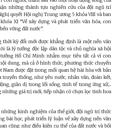
ển con người, thấm sâu vào mọi hoạt động sống của
 nhận những thành tựu nghiên cứu của đội ngũ trí
 Nghị quyết Hội nghị Trung ương 5 khóa VIII và ban
hóa XI “Về xây dựng và phát triển văn hóa, con
 bền vững đất nước”.
g thời kỳ đổi mới được khẳng định là một nền văn
õi là lý tưởng độc lập dân tộc và chủ nghĩa xã hội
 tưởng Hồ Chí Minh nhằm mục tiêu tất cả vì con
 nội dung, mà cả ở hình thức, phương thức chuyển
iệt Nam được đặt trong mối quan hệ hài hòa với bản
a truyền thống, như yêu nước, nhân văn, đoàn kết,
ộng, giản dị trong lối sống, tinh tế trong ứng xử,...
ng những giá trị mới, tiếp nhận có chọn lọc tinh hoa
ừ những kinh nghiệm của thế giới, đội ngũ trí thức
ng bài học, phát triển lý luận về xây dựng nền văn
uan cũng như điều kiện cụ thể của đất nước và bối