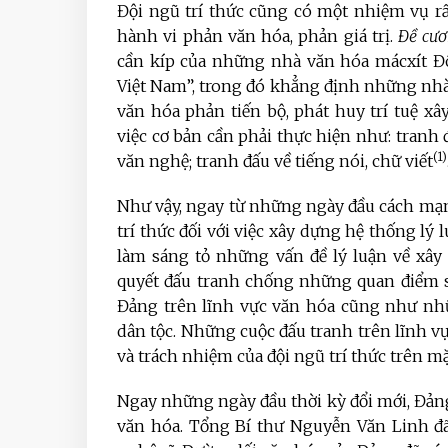
Đội ngũ trí thức cũng có một nhiệm vụ rất
hành vi phản văn hóa, phản giá trị.
Đề cư
cần kíp của những nhà văn hóa mácxít Đ
Việt Nam”, trong đó khẳng định những nhà 
văn hóa phản tiến bộ, phát huy trí tuệ 
việc cơ bản cần phải thực hiện như: tranh 
(1)
văn nghệ; tranh đấu về tiếng nói, chữ viết
Như vậy, ngay từ những ngày đầu cách mạng
trí thức đối với việc xây dựng hệ thống l
làm sáng tỏ những vấn đề lý luận về xây 
quyết đấu tranh chống những quan điểm sai
Đảng trên lĩnh vực văn hóa cũng như nhữ
dân tộc. Những cuộc đấu tranh trên lĩnh vự
và trách nhiệm của đội ngũ trí thức trên mặt
Ngay những ngày đầu thời kỳ đổi mới, Đản
văn hóa. Tổng Bí thư Nguyễn Văn Linh đã 