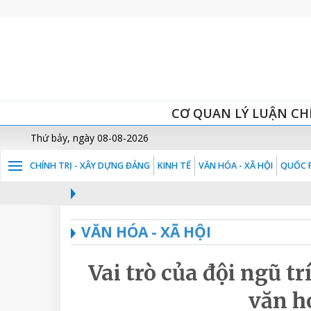
CƠ QUAN LÝ LUẬN CH
Thứ bảy, ngày 08-08-2026
CHÍNH TRỊ - XÂY DỰNG ĐẢNG
KINH TẾ
VĂN HÓA - XÃ HỘI
QUỐC P
VĂN HÓA - XÃ HỘI
Vai trò của đội ngũ t
văn h