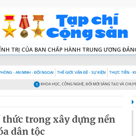
ÍNH TRỊ CỦA BAN CHẤP HÀNH TRUNG ƯƠNG ĐẢN
HÒNG - AN NINH - ĐỐI NGOẠI
THẾ GIỚI: VẤN ĐỀ - SỰ KIỆN
THỰC TIỄN - 
KHOA HỌC, CÔNG NGHỆ, ĐỔI MỚI SÁNG TẠO VÀ CHUYỂN ĐỔI
1
rí thức trong xây dựng nền
óa dân tộc