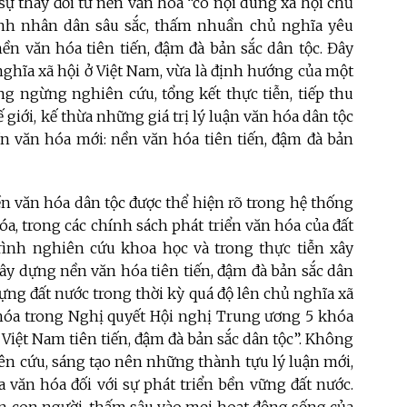
sự thay đổi từ nền văn hóa “có nội dung xã hội chủ
tính nhân dân sâu sắc, thấm nhuần chủ nghĩa yêu
ền văn hóa tiên tiến, đậm đà bản sắc dân tộc. Đây
ghĩa xã hội ở Việt Nam, vừa là định hướng của một
ng ngừng nghiên cứu, tổng kết thực tiễn, tiếp thu
giới, kế thừa những giá trị lý luận văn hóa dân tộc
n văn hóa mới: nền văn hóa tiên tiến, đậm đà bản
ền văn hóa dân tộc được thể hiện rõ trong hệ thống
óa, trong các chính sách phát triển văn hóa của đất
trình nghiên cứu khoa học và trong thực tiễn xây
ây dựng nền văn hóa tiên tiến, đậm đà bản sắc dân
ựng đất nước trong thời kỳ quá độ
lên chủ nghĩa xã
 hóa trong Nghị quyết Hội nghị Trung ương 5 khóa
 Việt Nam tiên tiến, đậm đà bản sắc dân tộc”. Không
hiên cứu, sáng tạo nên những thành tựu lý luận mới,
 văn hóa đối với sự phát triển bền vững đất nước.