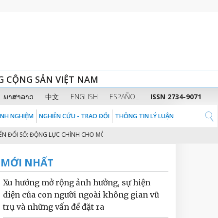
G CỘNG SẢN VIỆT NAM
ພາສາລາວ
中文
ENGLISH
ESPAÑOL
ISSN 2734-9071
KINH NGHIỆM
NGHIÊN CỨU - TRAO ĐỔI
THÔNG TIN LÝ LUẬN
 SỐ: ĐỘNG LỰC CHÍNH CHO MÔ HÌNH TĂNG TRƯỞNG MỚI NÂNG TẦM BỨT PHÁ
MỚI NHẤT
Xu hướng mở rộng ảnh hưởng, sự hiện
diện của con người ngoài không gian vũ
trụ và những vấn đề đặt ra