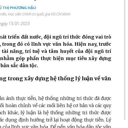
VŨ THỊ PHƯƠNG HẬU
riển, Học viện Chính trị quốc gia Hồ Chí Minh
 ngày 13-01-2023
 triển đất nước, đội ngũ trí thức đóng vai trò
 trong đó có lĩnh vực văn hóa. Hiện nay, trước
tài năng, trí tuệ và tâm huyết của đội ngũ trí
ra nhằm góp phần thực hiện mục tiêu xây dựng
bản sắc dân tộc.
rọng trong xây dựng hệ thống lý luận về văn
ản ánh thực tiễn, hệ thống những tri thức đã được
ối hoàn chỉnh về các mối liên hệ cơ bản và các quy
ách khác, lý luận là hệ thống những tri thức được
ác dụng định hướng trở lại hoạt động thực tiễn. Lý
hù của lĩnh vực văn hóa. Để nền văn hóa dân tộc vận