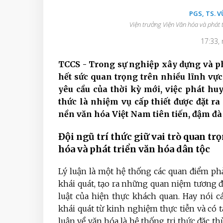
PGS, TS. 
Viện trưởng Viện Văn hóa và phát t
17:33,
TCCS - Trong sự nghiệp xây dựng và phát
hết sức quan trọng trên nhiều lĩnh vực,
yêu cầu của thời kỳ mới, việc phát huy 
thức là nhiệm vụ cấp thiết được đặt 
nền văn hóa Việt Nam tiên tiến, đậm đà 
Đội ngũ trí thức giữ vai trò quan t
hóa và phát triển văn hóa dân tộc
Lý luận là một hệ thống các quan điểm ph
khái quát, tạo ra những quan niệm tương đ
luật của hiện thực khách quan. Hay nói c
khái quát từ kinh nghiệm thực tiễn và có t
luận về văn hóa là hệ thống tri thức đặc t