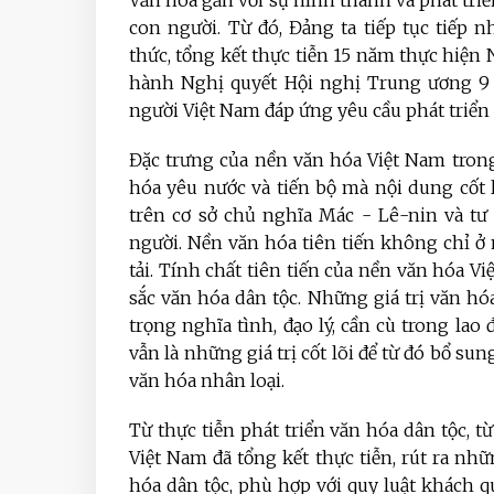
Văn hóa gắn với sự hình thành và phát tri
con người. Từ đó, Đảng ta tiếp tục tiếp
thức, tổng kết thực tiễn 15 năm thực hiện
hành Nghị quyết Hội nghị Trung ương 9 k
người Việt Nam đáp ứng yêu cầu phát triển
Đặc trưng của nền văn hóa Việt Nam tron
hóa yêu nước và tiến bộ
mà nội dung cốt l
trên cơ sở chủ nghĩa Mác - Lê-nin và tư
người. Nền văn hóa tiên tiến không chỉ ở
tải. Tính chất tiên tiến của nền văn hóa V
sắc văn hóa dân tộc. Những giá trị văn hó
trọng nghĩa tình, đạo lý, cần cù trong lao đ
vẫn là những giá trị cốt lõi để từ đó bổ su
văn hóa nhân loại.
Từ thực tiễn phát triển văn hóa dân tộc, t
Việt Nam đã tổng kết thực tiễn, rút ra nhữ
hóa dân tộc, phù hợp với quy luật khách q