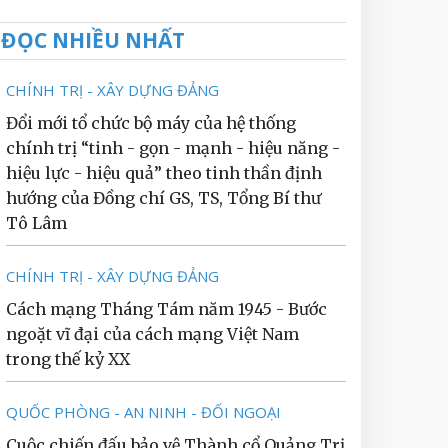
ĐỌC NHIỀU NHẤT
CHÍNH TRỊ - XÂY DỰNG ĐẢNG
Đổi mới tổ chức bộ máy của hệ thống
chính trị “tinh - gọn - mạnh - hiệu năng -
hiệu lực - hiệu quả” theo tinh thần định
hướng của Đồng chí GS, TS, Tổng Bí thư
Tô Lâm
CHÍNH TRỊ - XÂY DỰNG ĐẢNG
Cách mạng Tháng Tám năm 1945 - Bước
ngoặt vĩ đại của cách mạng Việt Nam
trong thế kỷ XX
QUỐC PHÒNG - AN NINH - ĐỐI NGOẠI
Cuộc chiến đấu bảo vệ Thành cổ Quảng Trị