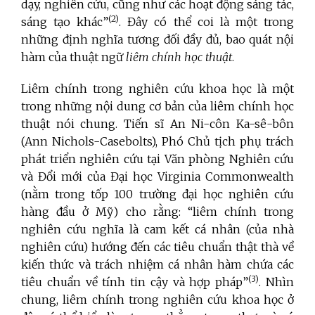
dạy, nghiên cứu, cũng như các hoạt động sáng tác,
(2)
sáng tạo khác”
. Đây có thể coi là một trong
những định nghĩa tương đối đầy đủ, bao quát nội
hàm của thuật ngữ
liêm chính học thuật
.
Liêm chính trong nghiên cứu khoa học là một
trong những nội dung cơ bản của liêm chính học
thuật
nói chung. Tiến sĩ An Ni-côn Ka-sê-bôn
(Ann Nichols-Casebolts), Phó Chủ tịch phụ trách
phát triển nghiên cứu tại Văn phòng Nghiên cứu
và Đổi mới của Đại học Virginia Commonwealth
(nằm trong tốp 100 trường đại học nghiên cứu
hàng đầu ở Mỹ) cho rằng: “liêm chính trong
nghiên cứu nghĩa là cam kết cá nhân (của nhà
nghiên cứu) hướng đến các tiêu chuẩn thật thà về
kiến thức và trách nhiệm cá nhân hàm chứa các
(3)
tiêu chuẩn về tính tin cậy và hợp pháp”
. Nhìn
chung, liêm chính trong nghiên cứu khoa học ở