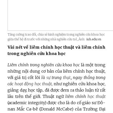
Tăng cường trao đổi, chia sẻ kinh nghiệm trong nghiên cứu khoa học
giữa thế hệ đi trước với những nhà nghiên cứu trẻ_Ảnh:
iuh.edu.vn
Vài nét về liêm chính học thuật và liêm chính
trong nghiên cứu khoa học
Liêm chính trong nghiên cứu khoa h
ọ
c
là một trong
những nội dung cơ bản của liêm chính học thuật,
với giá trị cốt lõi
là
sự
trung
thực
, ngay th
ẳ
ng trong
các
hoạt động học thuật
, như nghiên cứu khoa học,
giảng dạy, học tập... đã được đem ra thảo luận từ rất
lâu trên thế giới. Thuật ngữ
liêm chính
học thuật
(academic integrity) được cho là do cố giáo sư Đô-
nan Mắc Ca-bê (Donald McCabe) của Trường Đại