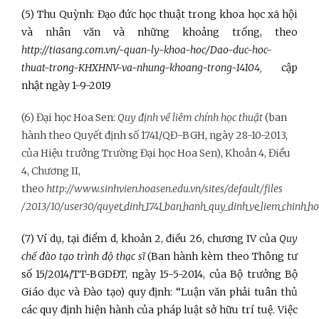
(5) Thu Quỳnh: Đạo đức học thuật trong khoa học xã hội
và nhân văn và những khoảng trống, theo
http://tiasang.com.vn/-quan-ly-khoa-hoc/Dao-duc-hoc-
thuat-trong-KHXHNV-va-nhung-khoang-trong-14104
,
cập
nhật ngày 1-9-2019
(6) Đại học Hoa Sen:
Quy định về liêm chính học thuật
(ban
hành theo Quyết định số 1741/QĐ-BGH, ngày 28-10-2013,
của Hiệu trưởng Trường Đại học Hoa Sen), Khoản 4, Điều
4, Chương II,
theo
http://www.sinhvien.hoasen.edu.vn/sites/default/files
/2013/10/user30/quyet_dinh_1741_ban_hanh_quy_dinh_ve_liem_chinh_ho
(7) Ví dụ, tại điểm d, khoản 2, điều 26, chương IV của
Quy
chế đào tạo trình độ thạc sĩ
(Ban hành kèm theo Thông tư
số 15/2014/TT-BGDĐT, ngày 15-5-2014, của Bộ trưởng Bộ
Giáo dục và Đào tạo) quy định: “Luận văn phải tuân thủ
các quy định hiện hành của pháp luật sở hữu trí tuệ. Việc