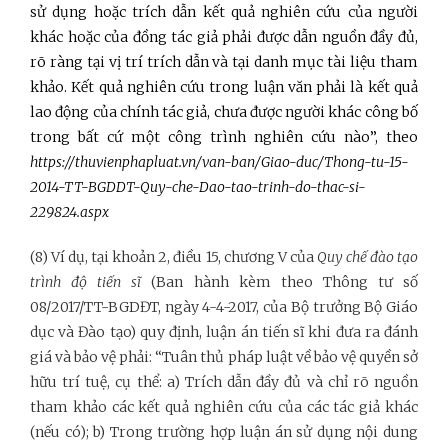
sử dụng hoặc trích dẫn kết quả nghiên cứu của người
khác hoặc của đồng tác giả phải được dẫn nguồn đầy đủ,
rõ ràng tại vị trí trích dẫn và tại danh mục tài liệu tham
khảo. Kết quả nghiên cứu trong luận văn phải là kết quả
lao động của chính tác giả, ch­ưa đ­ược người khác công bố
trong bất cứ một công trình nghiên cứu nào”, theo
https://thuvienphapluat.vn/van-ban/Giao-duc/Thong-tu-15-
2014-TT-BGDDT-Quy-che-Dao-tao-trinh-do-thac-si-
229824.aspx
(8) Ví dụ, tại khoản 2, điều 15, chương V của
Quy chế đào tạo
trình độ tiến sĩ
(Ban hành kèm theo Thông tư số
08/2017/TT-BGDĐT, ngày 4-4-2017, của Bộ trưởng Bộ Giáo
dục và Đào tạo) quy định, luận án tiến sĩ khi đưa ra đánh
giá và bảo vệ phải: “Tuân thủ pháp luật về bảo vệ quyền sở
hữu trí tuệ, cụ thể: a) Trích dẫn đầy đủ và chỉ rõ nguồn
tham khảo các kết quả nghiên cứu của các tác giả khác
(nếu có); b) Trong trường hợp luận án sử dụng nội dung