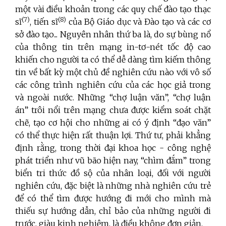
một vài điều khoản trong các quy chế đào tạo thạc
(7)
(8)
sĩ
, tiến sĩ
của Bộ Giáo dục và Đào tạo và các cơ
sở đào tạo... Nguyên nhân thứ ba là, do sự bùng nổ
của thông tin trên mạng in-tơ-nét tốc độ cao
khiến cho người ta có thể dễ dàng tìm kiếm thông
tin về bất kỳ một chủ đề nghiên cứu nào với vô số
các công trình nghiên cứu của các học giả trong
và ngoài nước. Những “chợ luận văn”, “chợ luận
án” trôi nổi trên mạng chưa được kiểm soát chặt
chẽ, tạo cơ hội cho những ai có ý định “đạo văn”
có thể thực hiện rất thuận lợi. Thứ tư, phải khẳng
định rằng, trong thời đại khoa học - công nghệ
phát triển như vũ bão hiện nay, “chìm đắm” trong
biển tri thức đồ sộ của nhân loại, đối với người
nghiên cứu, đặc biệt là những nhà nghiên cứu trẻ
để có thể tìm được hướng đi mới cho mình mà
thiếu sự hướng dẫn, chỉ bảo của những người đi
trước, giàu kinh nghiệm, là điều không đơn giản.