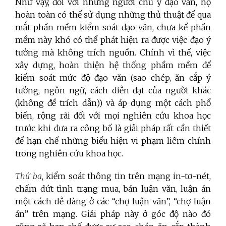
Như vậy, đối với những người chủ ý đạo văn, họ
hoàn toàn có thể sử dụng những thủ thuật để qua
mắt phần mềm kiểm soát đạo văn, chưa kể phần
mềm này khó có thể phát hiện ra được việc đạo ý
tưởng mà không trích nguồn. Chính vì thế, việc
xây dựng, hoàn thiện hệ thống phầm mềm để
kiểm soát mức độ đạo văn (sao chép, ăn cắp ý
tưởng, ngôn ngữ, cách diễn đạt của người khác
(không đề trích dẫn)) và áp dụng một cách phổ
biến, rộng rãi đối với mọi nghiên cứu khoa học
trước khi đưa ra công bố là giải pháp rất cần thiết
để hạn chế những biểu hiện vi phạm liêm chính
trong nghiên cứu khoa học.
Thứ ba,
kiểm soát thông tin trên mạng in-tơ-nét,
chấm dứt tình trạng mua, bán luận văn, luận án
một cách dễ dàng ở các “chợ luận văn”, “chợ luận
án” trên mạng. Giải pháp này ở góc độ nào đó