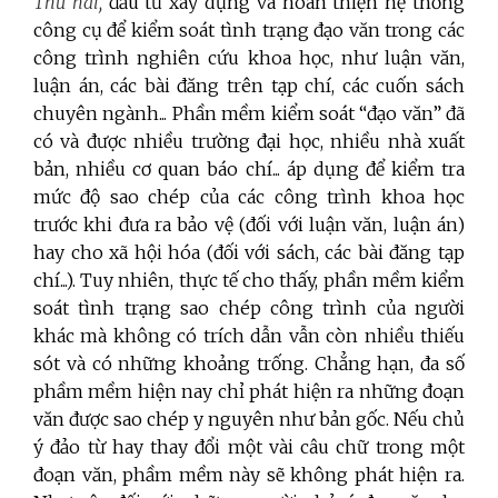
Thứ hai,
đầu tư xây dựng và hoàn thiện hệ thống
công cụ để kiểm soát tình trạng đạo văn trong các
công trình nghiên cứu khoa học, như luận văn,
luận án, các bài đăng trên tạp chí, các cuốn sách
chuyên ngành... Phần mềm kiểm soát “đạo văn” đã
có và được nhiều trường đại học, nhiều nhà xuất
bản, nhiều cơ quan báo chí... áp dụng để kiểm tra
mức độ sao chép của các công trình khoa học
trước khi đưa ra bảo vệ (đối với luận văn, luận án)
hay cho xã hội hóa (đối với sách, các bài đăng tạp
chí...). Tuy nhiên, thực tế cho thấy, phần mềm kiểm
soát tình trạng sao chép công trình của người
khác mà không có trích dẫn vẫn còn nhiều thiếu
sót và có những khoảng trống. Chẳng hạn, đa số
phầm mềm hiện nay chỉ phát hiện ra những đoạn
văn được sao chép y nguyên như bản gốc. Nếu chủ
ý đảo từ hay thay đổi một vài câu chữ trong một
đoạn văn, phầm mềm này sẽ không phát hiện ra.