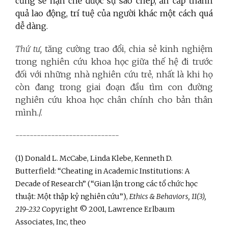
cũng sẽ hạn chế được sự sao chép, ăn cắp thành
quả lao động, trí tuệ của người khác một cách quá
dễ dàng.
Thứ tư,
tăng cường trao đổi, chia sẻ kinh nghiệm
trong nghiên cứu khoa học giữa thế hệ đi trước
đối với những nhà nghiên cứu trẻ, nhất là khi họ
còn đang trong giai đoạn đầu tìm con đường
nghiên cứu khoa học chân chính cho bản thân
mình./.
-----------------------------
(1) Donald L. McCabe, Linda Klebe, Kenneth D.
Butterfield: “Cheating in Academic Institutions: A
Decade of Research” (“Gian lận trong các tổ chức học
thuật: Một thập kỷ nghiên cứu”),
Ethics & Behaviors, 11(3),
219-232
Copyright © 2001, Lawrence Erlbaum
Associates, Inc, theo