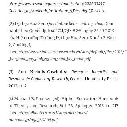
https://www.researchgate.net/publication/228603457_
Cheating_in_Academic_Institutions_A_Decade_of_Researh
(2) Đại học Hoa Sen:
Quy định về liêm chính học thuật
(ban
hành theo Quyết định số 1741/QĐ-BGH, ngày 28-10-2013,
của Hiệu trưởng Trường Đại học Hoa Sen): Khoản 2, Điều
2, Chương I,
theo
http://www.sinhvien.hoasen.edu.vn/sites/default/files/2013/1
_ban_hanh_quy_dinh_ve_liem_chinh_hoc_thuat.pdf
(3) Ann Nichols-Casebolts:
Research Integrity and
Responsible Conduct of Research
, Oxford University Press,
2012, tr. 2
(4) Michael B. Paulsen (ed): Higher Education: Handbook
of Theory and Research, Vol 28, Springer 2013, tr. 217,
theo
http://biblioteca.ucv.cl/site/colecciones/
manuales_u/pga_160805.pdf