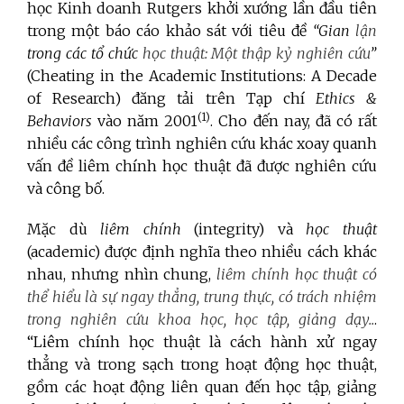
học Kinh doanh Rutgers khởi xướng lần đầu tiên
trong một báo cáo khảo sát với tiêu đề
“Gian
lận
trong các tổ chức
học thuật:
Một thập kỷ nghiên cứu
”
(Cheating in the Academic Institutions: A Decade
of Research) đăng tải trên Tạp chí
Ethics &
(1)
Behaviors
vào năm 2001
. Cho đến nay, đã có rất
nhiều các công trình nghiên cứu khác xoay quanh
vấn đề liêm chính học thuật đã được nghiên cứu
và công bố.
Mặc dù
liêm chính
(integrity) và
học thuật
(academic) được định nghĩa theo nhiều cách khác
nhau, nhưng nhìn chung,
liêm chính học thuật có
thể hiểu là sự ngay thẳng, trung thực, có trách nhiệm
trong nghiên cứu khoa học, học tập, giảng dạy..
.
“Liêm chính học thuật là cách hành xử ngay
thẳng và trong sạch trong hoạt động học thuật,
gồm các hoạt động liên quan đến học tập, giảng