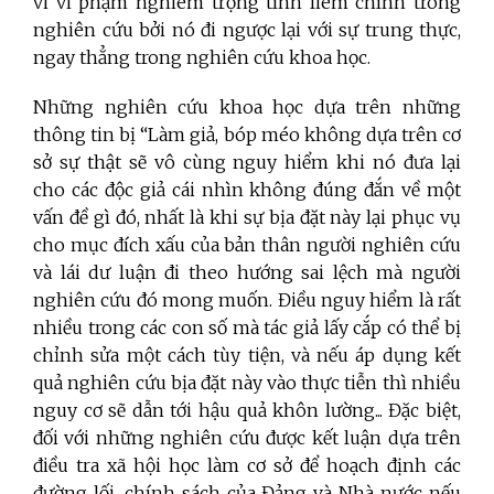
vi vi phạm nghiêm trọng tính liêm chính trong
nghiên cứu bởi nó đi ngược lại với sự trung thực,
ngay thẳng trong nghiên cứu khoa học.
Những nghiên cứu khoa học dựa trên những
thông tin bị “Làm giả, bóp méo không dựa trên cơ
sở sự thật sẽ vô cùng nguy hiểm khi nó đưa lại
cho các độc giả cái nhìn không đúng đắn về một
vấn đề gì đó, nhất là khi sự bịa đặt này lại phục vụ
cho mục đích xấu của bản thân người nghiên cứu
và lái dư luận đi theo hướng sai lệch mà người
nghiên cứu đó mong muốn. Điều nguy hiểm là rất
nhiều trong các con số mà tác giả lấy cắp có thể bị
chỉnh sửa một cách tùy tiện, và nếu áp dụng kết
quả nghiên cứu bịa đặt này vào thực tiễn thì nhiều
nguy cơ sẽ dẫn tới hậu quả khôn lường... Đặc biệt,
đối với những nghiên cứu được kết luận dựa trên
điều tra xã hội học làm cơ sở để hoạch định các
đường lối, chính sách của Đảng và Nhà nước nếu