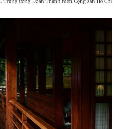
Nam, Trung ương Đoàn Thanh niên Cộng sản Hồ Chí