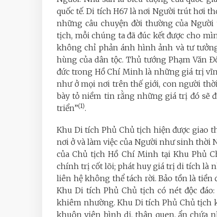
quốc tế. Di tích H67 là nơi Người trút hơi thở 
những câu chuyện đời thường của Người tron
tịch, mỗi chúng ta đã đúc kết được cho
không chỉ phản ánh hình ảnh và tư tưở
hùng của dân tộc. Thủ tướng Phạm Văn Đ
đức trong Hồ Chí Minh là những giá trị v
như ở mọi nơi trên thế giới, con người th
bày tỏ niềm tin rằng những giá trị đó sẽ đ
(
1
)
triển”
.
Khu Di tích Phủ Chủ tịch hiện được giao t
nơi ở và làm việc của Người như sinh thời N
của Chủ tịch Hồ Chí Minh tại Khu Phủ Ch
chính trị cốt lõi; phát huy giá trị di tích 
liên hệ không thể tách rời. Bảo tồn là tiền 
Khu Di tích Phủ Chủ tịch có nét độc đáo
khiêm nhường. Khu Di tích Phủ Chủ tịch 
khuôn viên bình dị, thân quen, ẩn chứa n