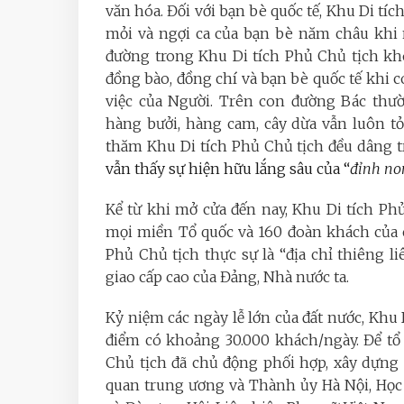
văn hóa. Đối với bạn bè quốc tế, Khu Di tí
mỏi và ngợi ca của bạn bè năm châu khi 
đường trong Khu Di tích Phủ Chủ tịch k
đồng bào, đồng chí và bạn bè quốc tế khi có
việc của Người. Trên con đường Bác thườ
hàng bưởi, hàng cam, cây dừa vẫn luôn t
thăm Khu Di tích Phủ Chủ tịch đều dâng 
vẫn thấy sự hiện hữu lắng sâu của “
đỉnh no
Kể từ khi mở cửa đến nay, Khu Di tích P
mọi miền Tổ quốc và 160 đoàn khách củ
Phủ Chủ tịch thực sự là “địa chỉ thiêng l
giao cấp cao của Đảng, Nhà nước ta.
Kỷ niệm các ngày lễ lớn của đất nước, Khu
điểm có khoảng 30.000 khách/ngày. Để tô
Chủ tịch đã chủ động phối hợp, xây dựng 
quan trung ương và Thành ủy Hà Nội, Học 