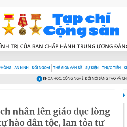
ÍNH TRỊ CỦA BAN CHẤP HÀNH TRUNG ƯƠNG ĐẢN
HÒNG - AN NINH - ĐỐI NGOẠI
THẾ GIỚI: VẤN ĐỀ - SỰ KIỆN
THỰC TIỄN - 
KHOA HỌC, CÔNG NGHỆ, ĐỔI MỚI SÁNG TẠO VÀ CHUYỂN Đ
1
ch nhân lên giáo dục lòng
tự hào dân tộc, lan tỏa tư