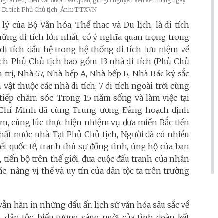
 tài liệu, hiện vật được bảo quản, gìn giữ nguyên vẹn về những ngày
hu Di tích Phủ Chủ tịch_Ảnh: TTXVN
lý của Bộ Văn hóa, Thể thao và Du lịch, là di tích
ững di tích lớn nhất, có ý nghĩa quan trọng trong
 di tích đầu hệ trong hệ thống di tích lưu niệm về
 tích Phủ Chủ tịch bao gồm 13 nhà di tích (Phủ Chủ
 trị, Nhà 67, Nhà bếp A, Nhà bếp B, Nhà Bác ký sắc
ện vật thuộc các nhà di tích; 7 di tích ngoài trời cùng
 tiếp chăm sóc. Trong 15 năm sống và làm việc tại
 Chí Minh đã cùng Trung ương Đảng hoạch định
m, cùng lúc thực hiện nhiệm vụ đưa miền Bắc tiến
t nước nhà. Tại Phủ Chủ tịch, Người đã có nhiều
ết quốc tế, tranh thủ sự đồng tình, ủng hộ của bạn
, tiến bộ trên thế giới, đưa cuộc đấu tranh của nhân
c, nâng vị thế và uy tín của dân tộc ta trên trường
ẫn hằn in những dấu ấn lịch sử văn hóa sâu sắc về
a, dân tộc, biểu tượng sáng ngời của tình đoàn kết