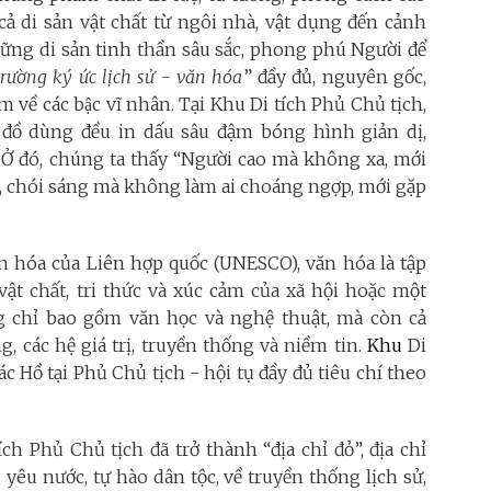
Tất cả di sản vật chất từ ngôi nhà, vật dụng đến cảnh
hững di sản tinh thần sâu sắc, phong phú Người để
trường ký ức lịch sử - văn hóa
” đầy đủ, nguyên gốc,
 về các bậc vĩ nhân. Tại Khu Di tích Phủ Chủ tịch,
 đồ dùng đều in dấu sâu đậm bóng hình giản dị,
c. Ở đó, chúng ta thấy “Người cao mà không xa, mới
i, chói sáng mà không làm ai choáng ngợp, mới gặp
n hóa của Liên hợp quốc (UNESCO), văn hóa là tập
 vật chất, tri thức và xúc cảm của xã hội hoặc một
 chỉ bao gồm văn học và nghệ thuật, mà còn cả
các hệ giá trị, truyền thống và niềm tin.
Khu
Di
ác Hồ tại Phủ Chủ tịch - hội tụ đầy đủ tiêu chí theo
ích Phủ Chủ tịch đã trở thành “địa chỉ đỏ”, địa chỉ
yêu nước, tự hào dân tộc, về truyền thống lịch sử,