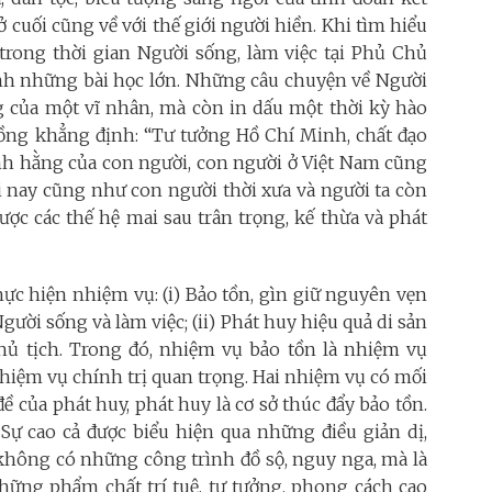
cuối cũng về với thế giới người hiền. Khi tìm hiểu
g thời gian Người sống, làm việc tại Phủ Chủ
 mình những bài học lớn. Những câu chuyện về Người
ng của một vĩ nhân, mà còn in dấu một thời kỳ hào
ồng khẳng định: “Tư tưởng Hồ Chí Minh, chất đạo
ĩnh hằng của con người, con người ở Việt Nam cũng
ời nay cũng như con người thời xưa và người ta còn
ược các thế hệ mai sau trân trọng, kế thừa và phát
hực hiện nhiệm vụ: (i) Bảo tồn, gìn giữ nguyên vẹn
gười sống và làm việc; (ii) Phát huy hiệu quả di sản
ủ tịch. Trong đó, nhiệm vụ bảo tồn là nhiệm vụ
là nhiệm vụ chính trị quan trọng. Hai nhiệm vụ có mối
đề của phát huy, phát huy là cơ sở thúc đẩy bảo tồn.
: Sự cao cả được biểu hiện qua những điều giản dị,
không có những công trình đồ sộ, nguy nga, mà là
hững phẩm chất trí tuệ, tư tưởng, phong cách cao