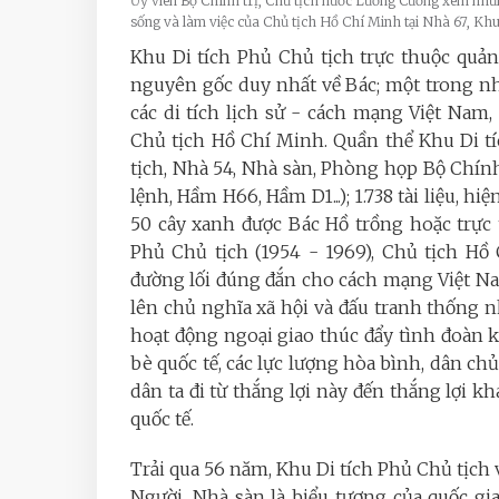
Ủy viên Bộ Chính trị, Chủ tịch nước Lương Cường xem những
sống và làm việc của Chủ tịch Hồ Chí Minh tại Nhà 67, K
Khu Di tích Phủ Chủ tịch trực thuộc quản 
nguyên gốc duy nhất về Bác; một trong nh
các di tích lịch sử - cách mạng Việt Nam,
Chủ tịch Hồ Chí Minh. Quần thể Khu Di
tịch, Nhà 54, Nhà sàn, Phòng họp Bộ Chính
lệnh, Hầm H66, Hầm D1...); 1.738 tài liệu, hi
50 cây xanh được Bác Hồ trồng hoặc trực
Phủ Chủ tịch (1954 - 1969), Chủ tịch Hồ
đường lối đúng đắn cho cách mạng Việt Na
lên chủ nghĩa xã hội và đấu tranh thống nhấ
hoạt động ngoại giao thúc đẩy tình đoàn k
bè quốc tế, các lực lượng hòa bình, dân chủ
dân ta đi từ thắng lợi này đến thắng lợi khá
quốc tế.
Trải qua 56 năm, Khu Di tích Phủ Chủ tịch v
Người. Nhà sàn là biểu tượng của quốc gi