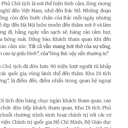
ch Phủ Chủ tịch là nơi thể hiện tình cảm, lòng mong
nghĩ đến Việt Nam, nhớ đến Bác Hồ. Những đoạn
hông còn đón bước chân của Bác mỗi ngày, nhưng
 dịp đến Hà Nội luôn muốn đến thăm nơi ở và làm
ng đi, hằng ngày vẫn sạch sẽ, hàng rào râm bụt,
ỏa bóng mát. Đồng bào, khách tham quan khi đến
trào cảm xúc
. Tất cả vẫn mang hơi thở của sự sống,
n cao tự giấu hình
”, của
“lòng Bác vậy vẫn thương ta”.
hủ Chủ tịch đã đón hơn 90 triệu lượt người từ khắp
a các quốc gia, vùng lãnh thổ đến thăm. Khu Di tích
iêng”, là điểm đến, điểm nhấn trong quan hệ ngoại
 Di tích đón hàng chục ngàn khách tham quan, cao
̉ chức đón tiếp khách tham quan, Khu Di tích Phủ
chuỗi chương trình sinh hoạt chính trị với các cơ
viện Chính trị quốc gia Hồ Chí Minh, Bộ Giáo dục