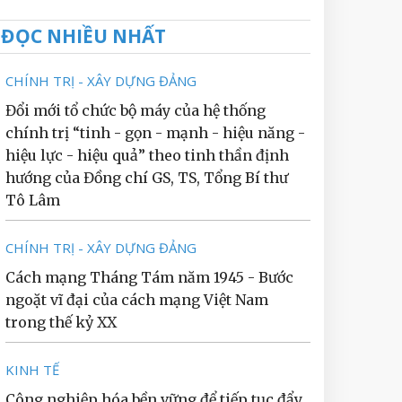
ĐỌC NHIỀU NHẤT
CHÍNH TRỊ - XÂY DỰNG ĐẢNG
Đổi mới tổ chức bộ máy của hệ thống
chính trị “tinh - gọn - mạnh - hiệu năng -
hiệu lực - hiệu quả” theo tinh thần định
hướng của Đồng chí GS, TS, Tổng Bí thư
Tô Lâm
CHÍNH TRỊ - XÂY DỰNG ĐẢNG
Cách mạng Tháng Tám năm 1945 - Bước
ngoặt vĩ đại của cách mạng Việt Nam
trong thế kỷ XX
KINH TẾ
Công nghiệp hóa bền vững để tiếp tục đẩy