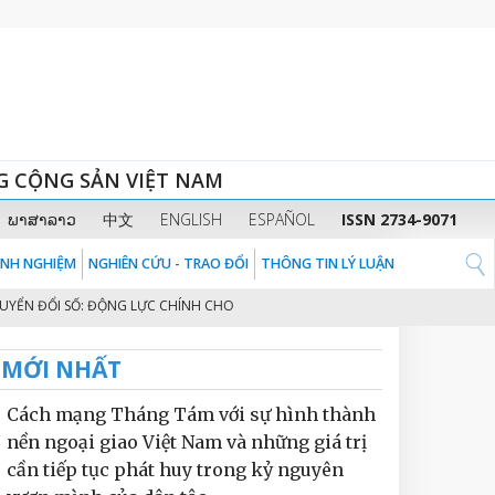
G CỘNG SẢN VIỆT NAM
ພາສາລາວ
中文
ENGLISH
ESPAÑOL
ISSN 2734-9071
KINH NGHIỆM
NGHIÊN CỨU - TRAO ĐỔI
THÔNG TIN LÝ LUẬN
ỔI SỐ: ĐỘNG LỰC CHÍNH CHO MÔ HÌNH TĂNG TRƯỞNG MỚI NÂNG TẦM BỨT P
MỚI NHẤT
Cách mạng Tháng Tám với sự hình thành
nền ngoại giao Việt Nam và những giá trị
cần tiếp tục phát huy trong kỷ nguyên