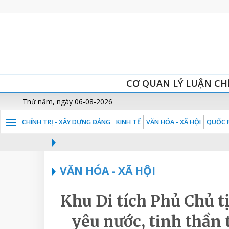
CƠ QUAN LÝ LUẬN CH
Thứ năm, ngày 06-08-2026
CHÍNH TRỊ - XÂY DỰNG ĐẢNG
KINH TẾ
VĂN HÓA - XÃ HỘI
QUỐC P
VĂN HÓA - XÃ HỘI
Khu Di tích Phủ Chủ tị
yêu nước, tinh thần 