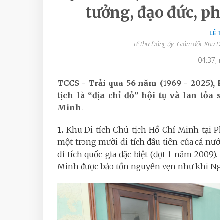
tưởng, đạo đức, p
LÊ
Bí thư Đảng ủy, Giám đốc Khu Di
04:37,
TCCS - Trải qua 56 năm (1969 - 2025),
tịch là “địa chỉ đỏ” hội tụ và lan tỏ
Minh.
1.
Khu Di tích Chủ tịch Hồ Chí Minh tại Phủ
một trong mười di tích đầu tiên của cả n
di tích quốc gia đặc biệt (đợt 1 năm 2009). 
Minh được bảo tồn nguyên vẹn như khi Người