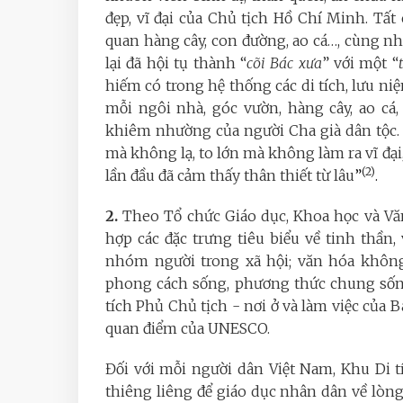
đẹp, vĩ đại của Chủ tịch Hồ Chí Minh. 
quan hàng cây, con đường, ao cá…, cùng n
lại đã hội tụ thành “
cõi Bác xưa
” với một “
hiếm có trong hệ thống các di tích, lưu niệm
mỗi ngôi nhà, góc vườn, hàng cây, ao cá,
khiêm nhường của người Cha già dân tộ
mà không lạ, to lớn mà không làm ra vĩ đạ
(
2
)
lần đầu đã cảm thấy thân thiết từ lâu
”
.
2.
Theo Tổ chức Giáo dục, Khoa học và Vă
hợp các đặc trưng tiêu biểu về tinh thần,
nhóm người trong xã hội; văn hóa không
phong cách sống, phương thức chung sống, 
tích Phủ Chủ tịch - nơi ở và làm việc của B
quan điểm của UNESCO.
Đối với mỗi người dân Việt Nam, Khu Di t
thiêng liêng để giáo dục nhân dân về lòng 