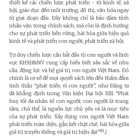
thiết kế các chiến lược phát triển - từ kinh tế, xã
hội, giáo dục đến môi trường, đô thị, văn hóa ngay
từ giai đoạn đầu. Đây không chỉ là bảo đảm tính
nhân văn trong chính sách, mà còn là định hướng
cho sự phát triển bền vững, hài hòa giữa hiệu quả
kinh tế và phát triển con người, phát triển xã hội.
Tư duy chiến lược cần bắt đầu từ con người và lĩnh
vực KHXH&NV cung cấp hiểu biết sâu sắc về nhu
cầu, động lực và hệ giá trị con người Việt Nam. Đó
chính là cơ sở để mọi quyết sách lớn đều thấm đẫm
tinh thần “phát triển vì con người”, như Đảng ta
đã khẳng định trong Văn kiện Đại hội XIII: “Phát
huy tối đa nhân tố con người; con người là trung
tâm, chủ thể, là nguồn lực chủ yếu và là mục tiêu
của sự phát triển. Xây dựng con người Việt Nam
phát triển toàn diện, gắn kết chặt chẽ, hài hòa giữa
(6)
giá trị truyền thống và giá trị hiện đại”
./.