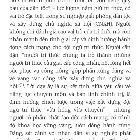
Hồ Chí Minh luôn coi trí thức là “vốn liếng quý
báu của dân tộc” - lực lượng nắm giữ tri thức, có
vai trò đặc biệt trong sự nghiệp giải phóng dân tộc
và xây dựng chủ nghĩa xã hội (CNXH). Người
không chỉ đánh giá cao vai trò của trí thức mà còn
nhấn mạnh đến tính giai cấp và định hướng hành
động cách mạng cho đội ngũ tri thức. Người căn
dặn: “người trí thức chúng ta trở thành những
người trí thức của giai cấp công nhân, hết lòng hết
sức phục vụ công nông, góp phần xứng đáng và
vẻ vang vào công việc xây dựng chủ nghĩa xã
(1)
hội”
. Lời dạy ấy là sự kết tinh giữa yêu cầu về
năng lực chuyên môn và bản lĩnh chính trị, là
định hướng chiến lược trong việc xây dựng đội
ngũ trí thức “vừa hồng vừa chuyên” - những
người có phẩm chất đạo đức cách mạng, có trình
độ khoa học vững vàng, luôn đồng hành cùng
Đảng, sát cánh với nhân dân, vì sự nghiệp phát