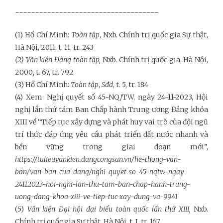
------------------------------------
(1) Hồ Chí Minh:
Toàn tập
, Nxb. Chính trị quốc gia
Sự thật
,
Hà Nội, 2011, t. 11, tr. 243
(2) Văn kiện Đảng toàn tập,
Nxb. Chính trị quốc gia, Hà Nội,
2000
,
t. 67, tr. 792
(3) Hồ Chí Minh:
Toàn tập
,
Sđd
, t. 5, tr. 184
(4) Xem: Nghị quyết số 45-NQ/TW, ngày 24-11-2023, Hội
nghị lần thứ tám Ban Chấp hành Trung ương Đảng khóa
XIII về “Tiếp tục xây dựng và phát huy vai trò của đội ngũ
trí thức đáp ứng yêu cầu phát triển đất nước nhanh và
bền vững trong giai đoạn mới”,
https://tulieuvankien.dangcongsan.vn/he-thong-van-
ban/van-ban-cua-dang/nghi-quyet-so-45-nqtw-ngay-
24112023-hoi-nghi-lan-thu-tam-ban-chap-hanh-trung-
uong-dang-khoa-xiii-ve-tiep-tuc-xay-dung-va-9941
(5)
Văn kiện Đại hội đại biểu toàn quốc lần thứ XIII
,
Nxb.
Chính trị quốc gia Sự thật, Hà Nội, t. I, tr. 167