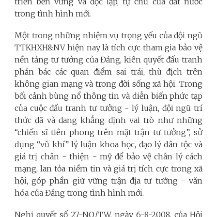
triển bền vững và độc lập, tự chủ của đất nước
trong tình hình mới.
Một trong những nhiệm vụ trọng yếu của đội ngũ
TTKHXH&NV hiện nay là tích cực tham gia bảo vệ
nền tảng tư tưởng của Đảng, kiên quyết đấu tranh
phản bác các quan điểm sai trái, thù địch trên
không gian mạng và trong đời sống xã hội. Trong
bối cảnh bùng nổ thông tin và diễn biến phức tạp
của cuộc đấu tranh tư tưởng - lý luận, đội ngũ trí
thức đã và đang khẳng định vai trò như những
“chiến sĩ tiên phong trên mặt trận tư tưởng”, sử
dụng “vũ khí” lý luận khoa học, đạo lý dân tộc và
giá trị chân - thiện - mỹ để bảo vệ chân lý cách
mạng, lan tỏa niềm tin và giá trị tích cực trong xã
hội, góp phần giữ vững trận địa tư tưởng - văn
hóa của Đảng trong tình hình mới.
Nghị quyết số 27-NQ/TW, ngày 6-8-2008, của Hội