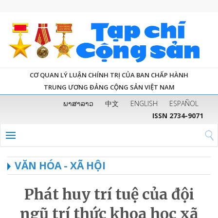
CƠ QUAN LÝ LUẬN CHÍNH TRỊ CỦA BAN CHẤP HÀNH
TRUNG ƯƠNG ĐẢNG CỘNG SẢN VIỆT NAM
ພາສາລາວ
中文
ENGLISH
ESPAÑOL
ISSN 2734-9071
VĂN HÓA - XÃ HỘI
Phát huy trí tuệ của đội
ngũ trí thức khoa học xã