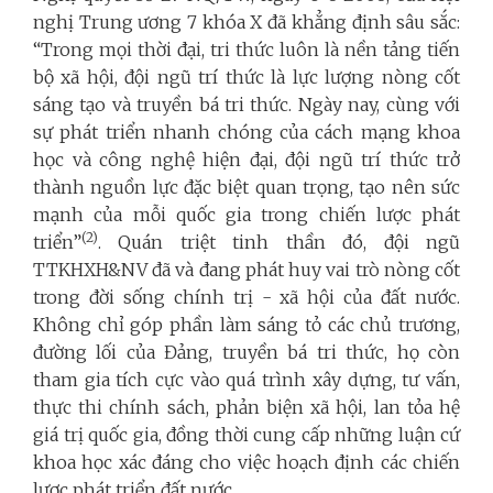
nghị Trung ương 7 khóa X đã khẳng định sâu sắc:
“Trong mọi thời đại, tri thức luôn là nền tảng tiến
bộ xã hội, đội ngũ trí thức là lực lượng nòng cốt
sáng tạo và truyền bá tri thức. Ngày nay, cùng với
sự phát triển nhanh chóng của cách mạng khoa
học và công nghệ hiện đại, đội ngũ trí thức trở
thành nguồn lực đặc biệt quan trọng, tạo nên sức
mạnh của mỗi quốc gia trong chiến lược phát
(2)
triển”
. Quán triệt tinh thần đó, đội ngũ
TTKHXH&NV đã và đang phát huy vai trò nòng cốt
trong đời sống chính trị - xã hội của đất nước.
Không chỉ góp phần làm sáng tỏ các chủ trương,
đường lối của Đảng, truyền bá tri thức, họ còn
tham gia tích cực vào quá trình xây dựng, tư vấn,
thực thi chính sách, phản biện xã hội, lan tỏa hệ
giá trị quốc gia, đồng thời cung cấp những luận cứ
khoa học xác đáng cho việc hoạch định các chiến
lược phát triển đất nước.