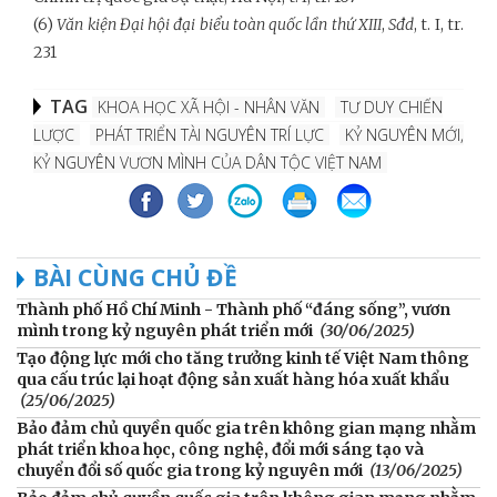
(6)
Văn kiện Đại hội đại biểu toàn quốc lần thứ XIII
,
Sđd
, t. I, tr.
231
TAG
KHOA HỌC XÃ HỘI - NHÂN VĂN
TƯ DUY CHIẾN
LƯỢC
PHÁT TRIỂN TÀI NGUYÊN TRÍ LỰC
KỶ NGUYÊN MỚI,
KỶ NGUYÊN VƯƠN MÌNH CỦA DÂN TỘC VIỆT NAM
BÀI CÙNG CHỦ ĐỀ
Thành phố Hồ Chí Minh - Thành phố “đáng sống”, vươn
mình trong kỷ nguyên phát triển mới
(30/06/2025)
Tạo động lực mới cho tăng trưởng kinh tế Việt Nam thông
qua cấu trúc lại hoạt động sản xuất hàng hóa xuất khẩu
(25/06/2025)
Bảo đảm chủ quyền quốc gia trên không gian mạng nhằm
phát triển khoa học, công nghệ, đổi mới sáng tạo và
chuyển đổi số quốc gia trong kỷ nguyên mới
(13/06/2025)