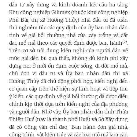
đầu tư xây dựng và kinh doanh kết cấu hạ tầng
Khu công nghiệp Gilimex (thuộc khu công nghiệp
Phú Bài, thị xã Hương Thủy) nhà đầu tư đã tuân
thủ nghiêm túc các quy định của Ủy ban nhân dân
tỉnh về giá bồi thường nhà cửa, cây trồng và đất
(5)
đai, mồ mả theo các quyết định được ban hành
.
Trên cơ sở nội dung kiến nghị của người dân về
mức giá đền bù quá thấp, không đủ kinh phí xây
dựng nơi ở mới ổn định cuộc sống, di dời mồ mả,
chủ đơn vị đầu tư và Ủy ban nhân dân thị xã
Hương Thủy đã chủ động phối hợp, kiến nghị đến
cơ quan cấp trên thể hiện sự linh hoạt và tiếp thu
ý kiến, các quy định về giá bồi thường đã được điều
chỉnh kịp thời dựa trên kiến nghị của địa phương
và người dân. Nhờ vậy, Ủy ban nhân dân tỉnh Thừa
Thiên Huế (nay là thành phố Huế) và Sở Xây dựng
đã có Công văn chỉ đạo “Ban hành đơn giá nhà,
công trình, vật kiến trúc và các loại mồ mả làm căn