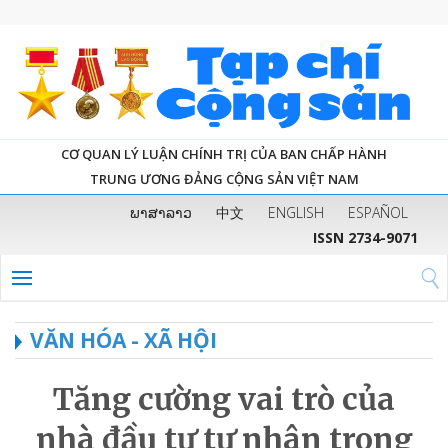
CƠ QUAN LÝ LUẬN CHÍNH TRỊ CỦA BAN CHẤP HÀNH
TRUNG ƯƠNG ĐẢNG CỘNG SẢN VIỆT NAM
ພາສາລາວ
中文
ENGLISH
ESPAÑOL
ISSN 2734-9071
VĂN HÓA - XÃ HỘI
Tăng cường vai trò của
nhà đầu tư tư nhân trong