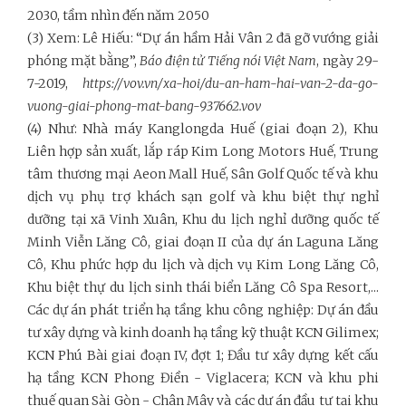
2030, tầm nhìn đến năm 2050
(3) Xem: Lê Hiếu: “Dự án hầm Hải Vân 2 đã gỡ vướng giải
phóng mặt bằng”,
Báo điện tử Tiếng nói Việt Nam
, ngày 29-
7-2019,
https://vov.vn/xa-hoi/du-an-ham-hai-van-2-da-go-
vuong-giai-phong-mat-bang-937662.vov
(4) Như: Nhà máy Kanglongda Huế (giai đoạn 2), Khu
Liên hợp sản xuất, lắp ráp Kim Long Motors Huế, Trung
tâm thương mại Aeon Mall Huế, Sân Golf Quốc tế và khu
dịch vụ phụ trợ khách sạn golf và khu biệt thự nghỉ
dưỡng tại xã Vinh Xuân, Khu du lịch nghỉ dưỡng quốc tế
Minh Viễn Lăng Cô, giai đoạn II của dự án Laguna Lăng
Cô, Khu phức hợp du lịch và dịch vụ Kim Long Lăng Cô,
Khu biệt thự du lịch sinh thái biển Lăng Cô Spa Resort,...
Các dự án phát triển hạ tầng khu công nghiệp: Dự án đầu
tư xây dựng và kinh doanh hạ tầng kỹ thuật KCN Gilimex;
KCN Phú Bài giai đoạn IV, đợt 1; Đầu tư xây dựng kết cấu
hạ tầng KCN Phong Điền - Viglacera; KCN và khu phi
thuế quan Sài Gòn - Chân Mây và các dự án đầu tư tại khu