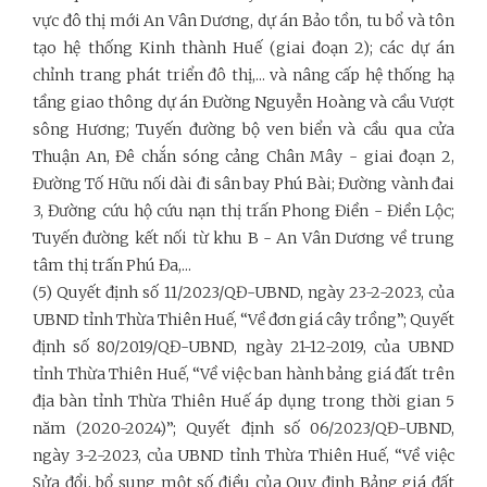
vực đô thị mới An Vân Dương, dự án Bảo tồn, tu bổ và tôn
tạo hệ thống Kinh thành Huế (giai đoạn 2); các dự án
chỉnh trang phát triển đô thị,... và nâng cấp hệ thống hạ
tầng giao thông dự án Đường Nguyễn Hoàng và cầu Vượt
sông Hương; Tuyến đường bộ ven biển và cầu qua cửa
Thuận An, Đê chắn sóng cảng Chân Mây - giai đoạn 2,
Đường Tố Hữu nối dài đi sân bay Phú Bài; Đường vành đai
3, Đường cứu hộ cứu nạn thị trấn Phong Điền - Điền Lộc;
Tuyến đường kết nối từ khu B - An Vân Dương về trung
tâm thị trấn Phú Đa,...
(5) Quyết định số 11/2023/QĐ-UBND, ngày 23-2-2023, của
UBND tỉnh Thừa Thiên Huế, “Về đơn giá cây trồng”; Quyết
định số 80/2019/QĐ-UBND, ngày 21-12-2019, của UBND
tỉnh Thừa Thiên Huế, “Về việc ban hành bảng giá đất trên
địa bàn tỉnh Thừa Thiên Huế áp dụng trong thời gian 5
năm (2020-2024)”; Quyết định số 06/2023/QĐ-UBND,
ngày 3-2-2023, của UBND tỉnh Thừa Thiên Huế, “Về việc
Sửa đổi, bổ sung một số điều của Quy định Bảng giá đất