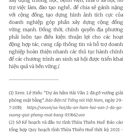
trợ việc làm, đào tạo nghề... để chia sẻ gánh nặng
với cộng đồng, tạo dựng hình ảnh tích cực của
doanh nghiệp, góp phần xây dựng cộng đồng
vững mạnh. Đồng thời, chính quyền địa phương
phải luôn tạo điều kiện thuận lợi cho các hoạt
động hợp tác, cung cấp thông tin và hỗ trợ doanh
nghiệp hoàn thiện nhanh các thủ tục hành chính
để các chương trình an sinh xã hội được triển khai
hiệu quả và bền vững./.
---------------------
(1) Xem: Lê Hiếu: “Dự án hầm Hải Vân 2 đã gỡ vướng giải
phóng mặt bằng”,
Báo điện tử Tiếng nói Việt Nam,
ngày 29-
7-2019,
https://vov.vn/xa-hoi/du-an-ham-hai-van-2-da-go-
vuong-giai-phong-mat-bang-937662.vov
(2) Sở Kế hoạch và đầu tư tỉnh Thừa Thiên Huế: Báo cáo
tổng hợp Quy hoạch tỉnh Thừa Thiên Huế thời kỳ 2021 -