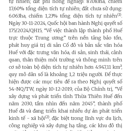
tự nhiên; đất phi nông nghiệp: 87.083ha, chiếm
17,60% tổng diện tích tự nhiên; đất chưa sử dụng:
(
1
)
6.063ha, chiếm 1,23% tổng diện tích tự nhiên
.
Ngày 30-11-2024, Quốc hội ban hành Nghị quyết số
175/2024/QH15, “Về việc thành lập thành phố Huế
trực thuộc Trung ương” trên nền tảng bảo tồn,
phát huy giá trị di sản Cố đô và bản sắc văn hóa
Huế với đặc trưng văn hóa, di sản, sinh thái, cảnh
quan, thân thiện môi trường và thông minh trên
cơ sở toàn bộ diện tích tự nhiên hơn 4.947,11 km²,
quy mô dân số là khoảng 1,2 triệu người. Để thực
hiện được các mục tiêu đề ra theo Nghị quyết số
54-NQ/TW, ngày 10-12-2019, của Bộ Chính trị, “Về
xây dựng và phát triển tỉnh Thừa Thiên Huế đến
năm 2030, tầm nhìn đến năm 2045”, thành phố
Huế đã và đang triển khai nhiều dự án phát triển
(
2
)
kinh tế - xã hội
, đặc biệt trong lĩnh vực du lịch,
công nghiệp và xây dựng hạ tầng, các khu đô thị