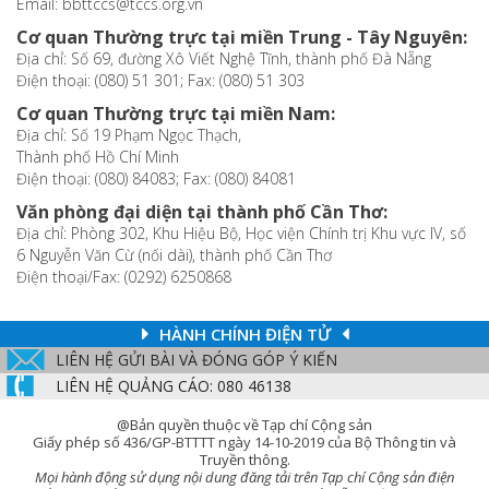
Email: bbttccs@tccs.org.vn
Cơ quan Thường trực tại miền Trung - Tây Nguyên:
Địa chỉ: Số 69, đường Xô Viết Nghệ Tĩnh, thành phố Đà Nẵng
Điện thoại: (080) 51 301; Fax: (080) 51 303
Cơ quan Thường trực tại miền Nam:
Địa chỉ: Số 19 Phạm Ngọc Thạch,
Thành phố Hồ Chí Minh
Điện thoại: (080) 84083; Fax: (080) 84081
Văn phòng đại diện tại thành phố Cần Thơ:
Địa chỉ: Phòng 302, Khu Hiệu Bộ, Học viện Chính trị Khu vực IV, số
6 Nguyễn Văn Cừ (nối dài), thành phố Cần Thơ
Điện thoại/Fax: (0292) 6250868
HÀNH CHÍNH ĐIỆN TỬ
LIÊN HỆ GỬI BÀI VÀ ĐÓNG GÓP Ý KIẾN
LIÊN HỆ QUẢNG CÁO: 080 46138
@Bản quyền thuộc về Tạp chí Cộng sản
Giấy phép số 436/GP-BTTTT ngày 14-10-2019 của Bộ Thông tin và
Truyền thông.
Mọi hành động sử dụng nội dung đăng tải trên Tạp chí Cộng sản điện