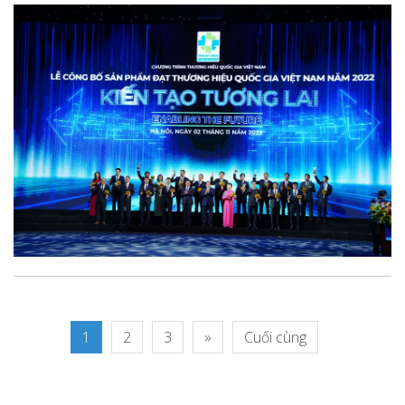
1
2
3
»
Cuối cùng