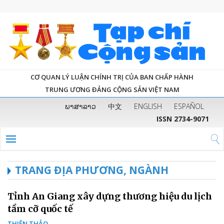
CƠ QUAN LÝ LUẬN CHÍNH TRỊ CỦA BAN CHẤP HÀNH
TRUNG ƯƠNG ĐẢNG CỘNG SẢN VIỆT NAM
ພາສາລາວ
中文
ENGLISH
ESPAÑOL
ISSN 2734-9071
TRANG ĐỊA PHƯƠNG, NGÀNH
Tỉnh An Giang xây dựng thương hiệu du lịch
tầm cỡ quốc tế
THIÊN THẢO