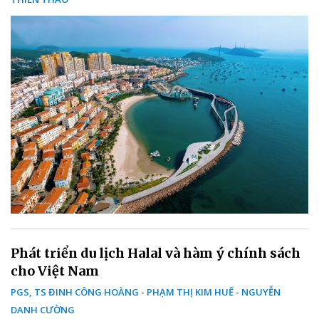
Phát triển du lịch Halal và hàm ý chính sách
cho Việt Nam
PGS, TS ĐINH CÔNG HOÀNG - PHẠM THỊ KIM HUẾ - NGUYỄN
DANH CƯỜNG