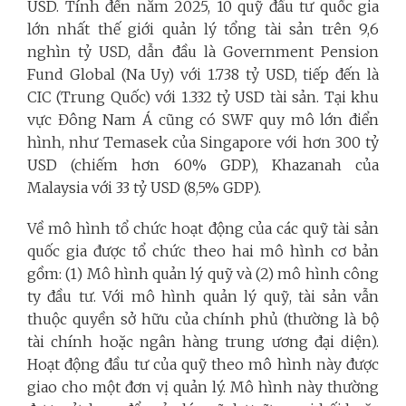
USD. Tính đến năm 2025, 10 quỹ đầu tư quốc gia
lớn nhất thế giới quản lý tổng tài sản trên 9,6
nghìn tỷ USD, dẫn đầu là Government Pension
Fund Global (Na Uy) với 1.738 tỷ USD, tiếp đến là
CIC (Trung Quốc) với 1.332 tỷ USD tài sản. Tại khu
vực Đông Nam Á cũng có SWF quy mô lớn điển
hình, như Temasek của Singapore với hơn 300 tỷ
USD (chiếm hơn 60% GDP), Khazanah của
Malaysia với 33 tỷ USD (8,5% GDP).
Về mô hình tổ chức hoạt động của các quỹ tài sản
quốc gia được tổ chức theo hai mô hình cơ bản
gồm: (1) Mô hình quản lý quỹ và (2) mô hình công
ty đầu tư. Với mô hình quản lý quỹ, tài sản vẫn
thuộc quyền sở hữu của chính phủ (thường là bộ
tài chính hoặc ngân hàng trung ương đại diện).
Hoạt động đầu tư của quỹ theo mô hình này được
giao cho một đơn vị quản lý. Mô hình này thường