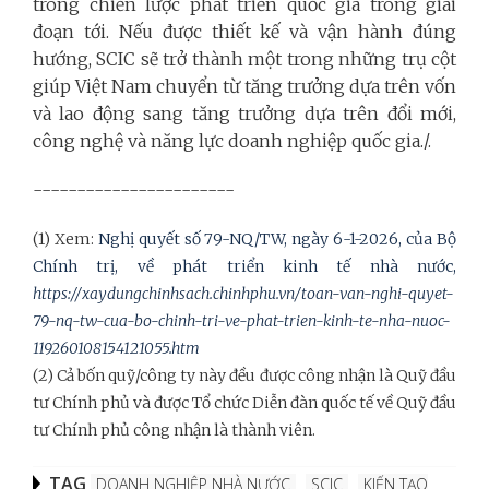
trong chiến lược phát triển quốc gia trong giai
đoạn tới. Nếu được thiết kế và vận hành đúng
hướng, SCIC sẽ trở thành một trong những trụ cột
giúp Việt Nam chuyển từ tăng trưởng dựa trên vốn
và lao động sang tăng trưởng dựa trên đổi mới,
công nghệ và năng lực doanh nghiệp quốc gia./.
-----------------------
(1) Xem:
Nghị quyết số 79-NQ/TW, ngày 6-1-2026, của Bộ
Chính trị, về phát triển kinh tế nhà nước,
https://xaydungchinhsach.chinhphu.vn/toan-van-nghi-quyet-
79-nq-tw-cua-bo-chinh-tri-ve-phat-trien-kinh-te-nha-nuoc-
119260108154121055.htm
(2) Cả bốn quỹ/công ty này đều được công nhận là Quỹ đầu
tư Chính phủ và được Tổ chức Diễn đàn quốc tế về Quỹ đầu
tư Chính phủ công nhận là thành viên.
TAG
DOANH NGHIỆP NHÀ NƯỚC
SCIC
KIẾN TẠO