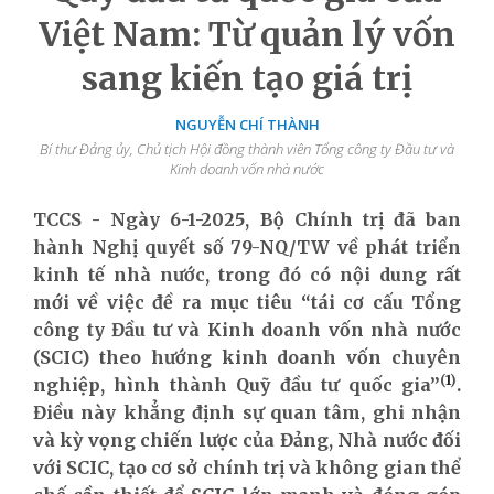
Việt Nam: Từ quản lý vốn
sang kiến tạo giá trị
NGUYỄN CHÍ THÀNH
Bí thư Đảng ủy, Chủ tịch Hội đồng thành viên Tổng công ty Đầu tư và
Kinh doanh vốn nhà nước
TCCS - Ngày 6-1-2025, Bộ Chính trị đã ban
hành Nghị quyết số 79-NQ/TW về phát triển
kinh tế nhà nước, trong đó có nội dung rất
mới về việc đề ra mục tiêu “tái cơ cấu Tổng
công ty Đầu tư và Kinh doanh vốn nhà nước
(SCIC) theo hướng kinh doanh vốn chuyên
(
1
)
nghiệp, hình thành Quỹ đầu tư quốc gia”
.
Điều này khẳng định sự quan tâm, ghi nhận
và kỳ vọng chiến lược của Đảng, Nhà nước đối
với SCIC, tạo cơ sở chính trị và không gian thể