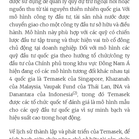
được sử dụng để quản lý quỹ dự trữ ngoại hối hoặc
nguồn thu từ tài nguyên thiên nhiên quốc gia. Với
mô hình công ty đầu tư, tài sản nhà nước được
chuyển giao cho một công ty đầu tư sở hữu và điều
hành. Mô hình này phù hợp với các quỹ có chiến
lược đầu tư tập trung và thực hiện vai trò cổ đông
chủ động tại doanh nghiệp. Đối với mô hình các
quỹ đầu tư quốc gia theo hướng tổ chức/công ty
đầu tư của Chính phủ trong khu vực Đông Nam Á
hiện đang có các mô hình tương đối khác nhau tại
4 quốc gia là Temasek của Singapore, Khazanah
của Malaysia, Vaupak Fund của Thái Lan, INA và
(2)
Danantara của Indonesia
, trong đó Temasek
được các tổ chức quốc tế đánh giá là mô hình mẫu
cho các quỹ đầu tư quốc gia vì sự minh bạch và
hiệu suất cao trong hoạt động.
Về lịch sử thành lập và phát triển của Temasek, để