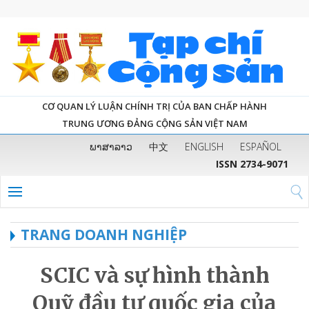
CƠ QUAN LÝ LUẬN CHÍNH TRỊ CỦA BAN CHẤP HÀNH
TRUNG ƯƠNG ĐẢNG CỘNG SẢN VIỆT NAM
ພາສາລາວ
中文
ENGLISH
ESPAÑOL
ISSN 2734-9071
TRANG DOANH NGHIỆP
SCIC và sự hình thành
Quỹ đầu tư quốc gia của