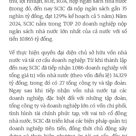
thu, lợi nhuận, ROE, ROA, nộp ngân sách nhà nước
(trong đó, đến nay SCIC đã nộp ngân sách gần 35
nghìn tỷ đồng, đạt 129% kế hoạch cả 5 năm). Năm
2024, SCIC nằm trong TOP 20 doanh nghiệp nộp
ngân sách nhà nước lớn nhất của cả nước với số
tiền 10.865 tỷ đồng.
Về thực hiện quyền đại diện chủ sở hữu vốn nhà
nước và tái cơ cấu doanh nghiệp: Từ khi thành lập
đến nay, SCIC đã tiếp nhận 1.086 doanh nghiệp với
tổng giá trị vốn nhà nước (theo vốn điều lệ) 34.329
tỷ đồng; trong đó có 27 tổng công ty và tập đoàn.
Ngay sau khi tiếp nhận vốn nhà nước tại các
doanh nghiệp, đặc biệt đối với những tập đoàn,
tổng công ty và doanh nghiệp lớn có vốn chi phối,
tình hình tài chính phức tạp, với vai trò cổ đông
nhà nước, SCIC đã triển khai các biện pháp quản trị
doanh nghiệp tiên tiến, đồng thời chủ động xây
dựng và thực hiện phương án tái cơ cấu, đầu tư