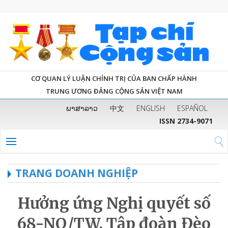
CƠ QUAN LÝ LUẬN CHÍNH TRỊ CỦA BAN CHẤP HÀNH
TRUNG ƯƠNG ĐẢNG CỘNG SẢN VIỆT NAM
ພາສາລາວ
中文
ENGLISH
ESPAÑOL
ISSN 2734-9071
TRANG DOANH NGHIỆP
Hưởng ứng Nghị quyết số
68-NQ/TW, Tập đoàn Đèo