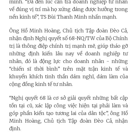
mình. “Đã đến lúc cần trả doanh nghiệp tư nhân
về đúng vị trí mà họ xứng đáng được hưởng trong
nền kinh tế”, TS Bùi Thanh Minh nhấn mạnh.
Ông Hồ Minh Hoàng, Chủ tịch Tập đoàn Đèo Cả,
nhận định Nghị quyết số 68-NQ/TW của Bộ Chính
trị là thông điệp chính trị mạnh mẽ, giúp tháo gỡ
những định kiến lâu nay về doanh nghiệp tư
nhân, đó là động lực cho doanh nhân - những
“chiến sĩ thời bình” trên mặt trận kinh tế và
khuyến khích tinh thần dám nghĩ, dám làm của
cộng đồng kinh tế tư nhân.
“Nghị quyết 68 là cơ sở giải quyết những bất cập
tồn tại cũ, xác lập công việc hiện tại phải làm và
góp phần kiến tạo tương lai của dân tộc”, ông Hồ
Minh Hoàng, Chủ tịch Tập đoàn Đèo Cả, nhận
định.