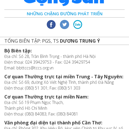
NHỮNG CHẶNG ĐƯỜNG PHÁT TRIỂN
TỔNG BIÊN TẬP: PGS, TS
DƯƠNG TRUNG Ý
Bộ Biên tập:
Địa chỉ: Số 28, Trần Bình Trọng - thành phố Hà Nội
Điện thoại: 024 39429753 - Fax: 024 39429754
Email: bbttccs@tccs.org.vn
Cơ quan Thường trực tại miền Trung - Tây Nguyên:
Địa chỉ: Số 69, đường Xô Viết Nghệ Tĩnh, thành phố Đà Nẵng
Điện thoại: (080) 51 301; Fax: (080) 51 303
Cơ quan Thường trực tại miền Nam:
Địa chỉ: Số 19 Phạm Ngọc Thạch,
Thành phố Hồ Chí Minh
Điện thoại: (080) 84083; Fax: (080) 84081
Văn phòng đại diện tại thành phố Cần Thơ:
Địa chỉ: Phòng 302, Khu Hiệu Bộ, Học viện Chính trị Khu vực IV, số