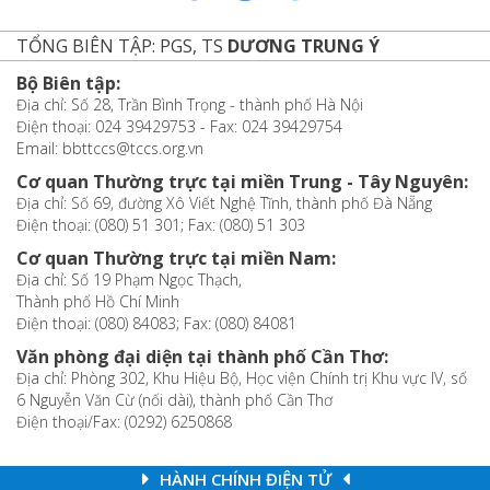
TỔNG BIÊN TẬP: PGS, TS
DƯƠNG TRUNG Ý
Bộ Biên tập:
Địa chỉ: Số 28, Trần Bình Trọng - thành phố Hà Nội
Điện thoại: 024 39429753 - Fax: 024 39429754
Email: bbttccs@tccs.org.vn
Cơ quan Thường trực tại miền Trung - Tây Nguyên:
Địa chỉ: Số 69, đường Xô Viết Nghệ Tĩnh, thành phố Đà Nẵng
Điện thoại: (080) 51 301; Fax: (080) 51 303
Cơ quan Thường trực tại miền Nam:
Địa chỉ: Số 19 Phạm Ngọc Thạch,
Thành phố Hồ Chí Minh
Điện thoại: (080) 84083; Fax: (080) 84081
Văn phòng đại diện tại thành phố Cần Thơ:
Địa chỉ: Phòng 302, Khu Hiệu Bộ, Học viện Chính trị Khu vực IV, số
6 Nguyễn Văn Cừ (nối dài), thành phố Cần Thơ
Điện thoại/Fax: (0292) 6250868
HÀNH CHÍNH ĐIỆN TỬ