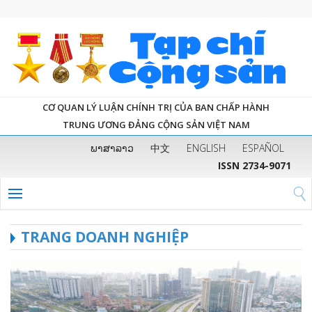
CƠ QUAN LÝ LUẬN CHÍNH TRỊ CỦA BAN CHẤP HÀNH
TRUNG ƯƠNG ĐẢNG CỘNG SẢN VIỆT NAM
ພາສາລາວ
中文
ENGLISH
ESPAÑOL
ISSN 2734-9071
TRANG DOANH NGHIỆP