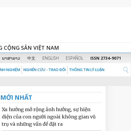
G CỘNG SẢN VIỆT NAM
ພາສາລາວ
中文
ENGLISH
ESPAÑOL
ISSN 2734-9071
KINH NGHIỆM
NGHIÊN CỨU - TRAO ĐỔI
THÔNG TIN LÝ LUẬN
MỚI NHẤT
Xu hướng mở rộng ảnh hưởng, sự hiện
diện của con người ngoài không gian vũ
trụ và những vấn đề đặt ra