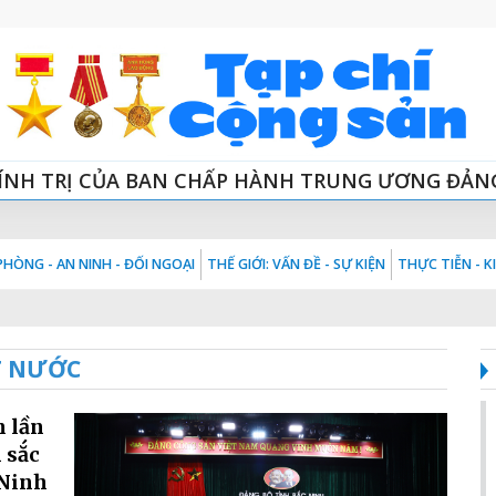
ÍNH TRỊ CỦA BAN CHẤP HÀNH TRUNG ƯƠNG ĐẢN
HÒNG - AN NINH - ĐỐI NGOẠI
THẾ GIỚI: VẤN ĐỀ - SỰ KIỆN
THỰC TIỄN - 
T NƯỚC
h lần
n sắc
 Ninh