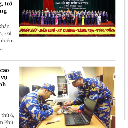
, trở
ơng
 khẩn
5, Đại
, nhiệm
..
 cao
ình
 thứ 6,
ễn Phú