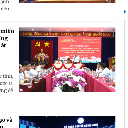
mạnh
iện...
ố miền
 tỉnh,
ước ta
ứng để
ạo và
ện