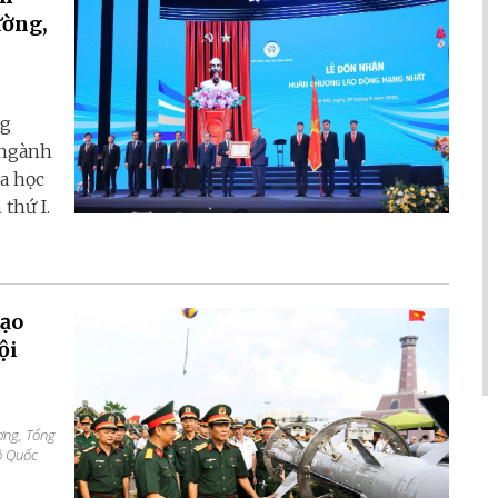
ường,
ng
 ngành
a học
thứ I.
tạo
ội
ơng, Tổng
ộ Quốc