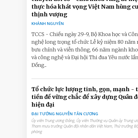
thực hóa khát vọng Việt Nam hùng c
thịnh vượng
KHÁNH NGUYÊN
TCCS - Chiều ngày 29-9, Bộ Khoa học và Cô
nghệ long trọng tổ chức Lễ kỷ niệm 80 năm
bưu chính và viễn thông, 66 năm ngành kho
và công nghệ và Đại hội Thi đua Yêu nước lần 
Đồng...
Tổ chức lực lượng tinh, gọn, mạnh - 
tiền đề vững chắc để xây dựng Quân đ
hiện đại
ĐẠI TƯỚNG NGUYỄN TÂN CƯƠNG
Ủy viên Trung ương Đảng, Ủy viên Thường vụ Quân ủy Trung ư
Tham mưu trưởng Quân đội nhân dân Việt Nam, Thứ trưởng B
phòng