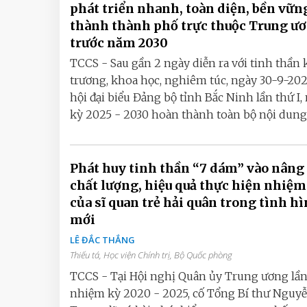
phát triển nhanh, toàn diện, bền vững
thành thành phố trực thuộc Trung ư
trước năm 2030
TCCS - Sau gần 2 ngày diễn ra với tinh thần
trương, khoa học, nghiêm túc, ngày 30-9-202
hội đại biểu Đảng bộ tỉnh Bắc Ninh lần thứ I
kỳ 2025 - 2030 hoàn thành toàn bộ nội dung,.
Phát huy tinh thần “7 dám” vào nâng
chất lượng, hiệu quả thực hiện nhiệm vụ
của sĩ quan trẻ hải quân trong tình h
mới
LÊ ĐẮC THẮNG
Thiếu tá, Học viện Chính trị, Bộ Quốc phòng
TCCS - Tại Hội nghị Quân ủy Trung ương lần
nhiệm kỳ 2020 - 2025, cố Tổng Bí thư Nguy