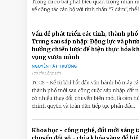
Trọng đã có bài phát biểu quan trọng nhấn 
về công tác cán bộ với tinh thần “7 dám”, thể h
Vấn đề phát triển các tỉnh, thành ph
Trung sau sáp nhập: Động lực và phương
hướng chiến lược để hiện thực hóa khát
vọng vươn mình
NGUYỄN TẤT TRƯỜNG
Tạp chí Cộng sản
TCCS - Kể từ khi bắt đầu vận hành bộ máy các
thành phố mới sau công cuộc sáp nhập, đất n
có nhiều thay đổi, chuyển biến mới, là cảm h
chính quyền và toàn dân tiếp tục phấn đấu...
Khoa học - công nghệ, đổi mới sáng t
chuyển đổi số - chìa khóa vàng để hi