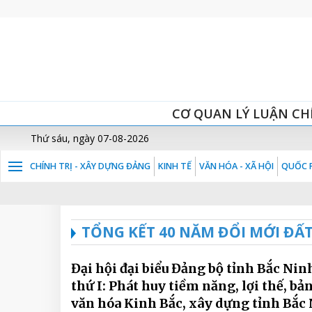
CƠ QUAN LÝ LUẬN CH
Thứ sáu, ngày 07-08-2026
CHÍNH TRỊ - XÂY DỰNG ĐẢNG
KINH TẾ
VĂN HÓA - XÃ HỘI
QUỐC P
TỔNG KẾT 40 NĂM ĐỔI MỚI ĐẤ
Đại hội đại biểu Đảng bộ tỉnh Bắc Nin
thứ I: Phát huy tiềm năng, lợi thế, bả
văn hóa Kinh Bắc, xây dựng tỉnh Bắc