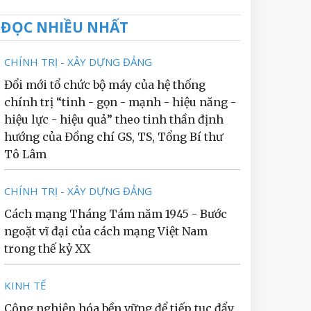
ĐỌC NHIỀU NHẤT
CHÍNH TRỊ - XÂY DỰNG ĐẢNG
Đổi mới tổ chức bộ máy của hệ thống
chính trị “tinh - gọn - mạnh - hiệu năng -
hiệu lực - hiệu quả” theo tinh thần định
hướng của Đồng chí GS, TS, Tổng Bí thư
Tô Lâm
CHÍNH TRỊ - XÂY DỰNG ĐẢNG
Cách mạng Tháng Tám năm 1945 - Bước
ngoặt vĩ đại của cách mạng Việt Nam
trong thế kỷ XX
KINH TẾ
Công nghiệp hóa bền vững để tiếp tục đẩy