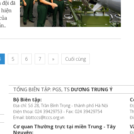
 đội đã
c hiện
của
...
4
5
6
7
»
Cuối cùng
TỔNG BIÊN TẬP: PGS, TS
DƯƠNG TRUNG Ý
Bộ Biên tập:
C
Địa chỉ: Số 28, Trần Bình Trọng - thành phố Hà Nội
Đị
Điện thoại: 024 39429753 - Fax: 024 39429754
T
Email: bbttccs@tccs.org.vn
Đi
Cơ quan Thường trực tại miền Trung - Tây
V
Nguyên:
Đị