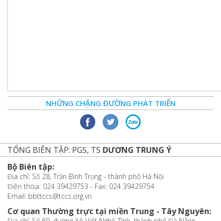
NHỮNG CHẶNG ĐƯỜNG PHÁT TRIỂN
TỔNG BIÊN TẬP: PGS, TS
DƯƠNG TRUNG Ý
Bộ Biên tập:
Địa chỉ: Số 28, Trần Bình Trọng - thành phố Hà Nội
Điện thoại: 024 39429753 - Fax: 024 39429754
Email: bbttccs@tccs.org.vn
Cơ quan Thường trực tại miền Trung - Tây Nguyên:
Địa chỉ: Số 69, đường Xô Viết Nghệ Tĩnh, thành phố Đà Nẵng