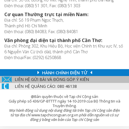
Điện thoại: (080) 51 301; Fax: (080) 51 303
Cơ quan Thường trực tại miền Nam:
Địa chỉ: Số 19 Phạm Ngọc Thạch,
Thành phố Hồ Chí Minh
Điện thoại: (080) 84083; Fax: (080) 84081
Văn phòng đại diện tại thành phố Cần Thơ:
Địa chỉ: Phòng 302, Khu Hiệu Bộ, Học viện Chính trị Khu vực IV, số
6 Nguyễn Văn Cừ (nối dài), thành phố Cần Thơ
Điện thoại/Fax: (0292) 6250868
HÀNH CHÍNH ĐIỆN TỬ
LIÊN HỆ GỬI BÀI VÀ ĐÓNG GÓP Ý KIẾN
LIÊN HỆ QUẢNG CÁO: 080 46138
@Bản quyền thuộc về Tạp chí Cộng sản
Giấy phép số 436/GP-BTTTT ngày 14-10-2019 của Bộ Thông tin và
Truyền thông.
Mọi hành động sử dụng nội dung đăng tải trên Tạp chí Cộng sản điện
tử tại địa chỉ
www.tapchicongsan.org.vn
phải dẫn nguồn và có sự
đồng ý bằng văn bản của Tạp chí Cộng sản