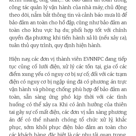
công tác quản lý vận hành của nhà máy; chủ động
theo dõi, nắm bắt thông tin và cảnh báo mưa lũ để
bảo đảm an toàn cho hồ đập, cũng như bảo đảm an
toàn cho khu vực hạ du; phối hợp tốt với chính
quyền địa phương khi tiến hành xả lũ (nếu xảy ra),
tuân thủ quy trình, quy định hiện hành.
Hiện nay, các đơn vị thành viên EVNNPC đang tiếp
tục củng cố lưới điện, xử lý các tồn tại, gia cố các
điểm xung yếu có nguy cơ bị sự cố; đối với các trạm
điện có nguy cơ bị ngập úng đã có phương án trực
vận hành và phòng chống phù hợp để bảo đảm an
toàn, sẵn sàng ứng phó kịp thời với các tình
huống có thể xảy ra. Khi có ảnh hưởng của thiên
tai gây sự cố mất điện, các đơn vị sẵn sàng phương
án để có thể nhanh chóng tổ chức xử lý, khắc
phục, sớm khôi phục điện bảo đảm an toàn cho
các khách hàng, đặc biệt là các phụ tải quan trọng,