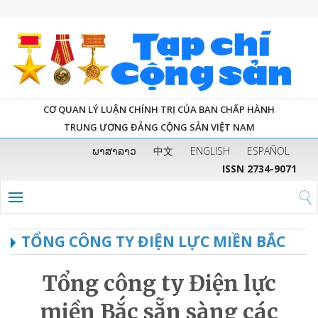
CƠ QUAN LÝ LUẬN CHÍNH TRỊ CỦA BAN CHẤP HÀNH
TRUNG ƯƠNG ĐẢNG CỘNG SẢN VIỆT NAM
ພາສາລາວ
中文
ENGLISH
ESPAÑOL
ISSN 2734-9071
TỔNG CÔNG TY ĐIỆN LỰC MIỀN BẮC
Tổng công ty Điện lực
miền Bắc sẵn sàng các