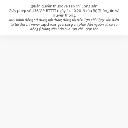
@Bản quyền thuộc về Tạp chí Cộng sản
Giấy phép số 436/GP-BTTTT ngày 14-10-2019 của Bộ Thông tin và
Truyền thông.
Mọi hành động sử dụng nội dung đăng tải trên Tạp chí Cộng sản điện
tử tại địa chỉ
www.tapchicongsan.org.vn
phải dẫn nguồn và có sự
đồng ý bằng văn bản của Tạp chí Cộng sản