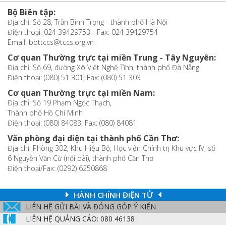
Bộ Biên tập:
Địa chỉ: Số 28, Trần Bình Trọng - thành phố Hà Nội
Điện thoại: 024 39429753 - Fax: 024 39429754
Email: bbttccs@tccs.org.vn
Cơ quan Thường trực tại miền Trung - Tây Nguyên:
Địa chỉ: Số 69, đường Xô Viết Nghệ Tĩnh, thành phố Đà Nẵng
Điện thoại: (080) 51 301; Fax: (080) 51 303
Cơ quan Thường trực tại miền Nam:
Địa chỉ: Số 19 Phạm Ngọc Thạch,
Thành phố Hồ Chí Minh
Điện thoại: (080) 84083; Fax: (080) 84081
Văn phòng đại diện tại thành phố Cần Thơ:
Địa chỉ: Phòng 302, Khu Hiệu Bộ, Học viện Chính trị Khu vực IV, số
6 Nguyễn Văn Cừ (nối dài), thành phố Cần Thơ
Điện thoại/Fax: (0292) 6250868
HÀNH CHÍNH ĐIỆN TỬ
LIÊN HỆ GỬI BÀI VÀ ĐÓNG GÓP Ý KIẾN
LIÊN HỆ QUẢNG CÁO: 080 46138