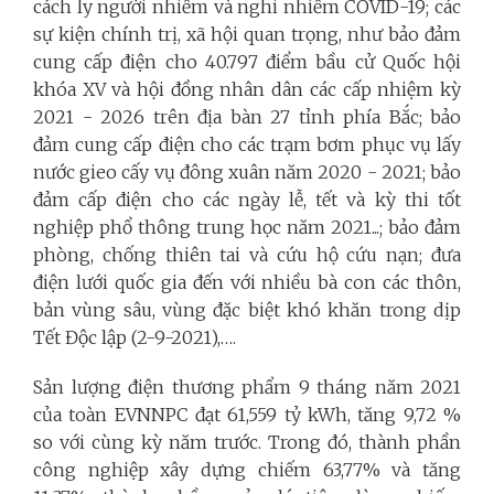
cách ly người nhiễm và nghi nhiễm COVID-19; các
sự kiện chính trị, xã hội quan trọng, như bảo đảm
cung cấp điện cho 40.797 điểm bầu cử Quốc hội
khóa XV và hội đồng nhân dân các cấp nhiệm kỳ
2021 - 2026 trên địa bàn 27 tỉnh phía Bắc; bảo
đảm cung cấp điện cho các trạm bơm phục vụ lấy
nước gieo cấy vụ đông xuân năm 2020 - 2021; bảo
đảm cấp điện cho các ngày lễ, tết và kỳ thi tốt
nghiệp phổ thông trung học năm 2021...; bảo đảm
phòng, chống thiên tai và cứu hộ cứu nạn; đưa
điện lưới quốc gia đến với nhiều bà con các thôn,
bản vùng sâu, vùng đặc biệt khó khăn trong dịp
Tết Độc lập (2-9-2021),….
Sản lượng điện thương phẩm 9 tháng năm 2021
của toàn EVNNPC đạt 61,559 tỷ kWh, tăng 9,72 %
so với cùng kỳ năm trước. Trong đó, thành phần
công nghiệp xây dựng chiếm 63,77% và tăng