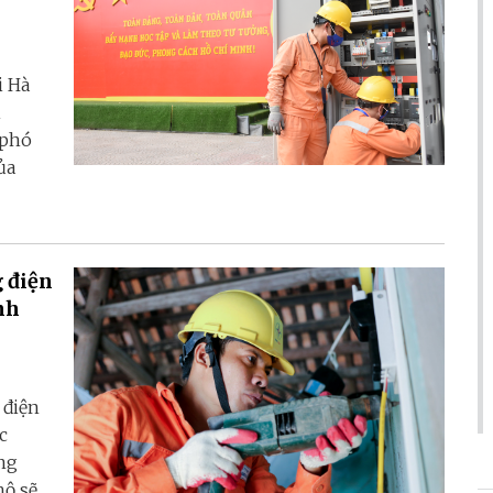
i Hà
i
 phó
ủa
 điện
nh
 điện
c
ng
hộ sẽ