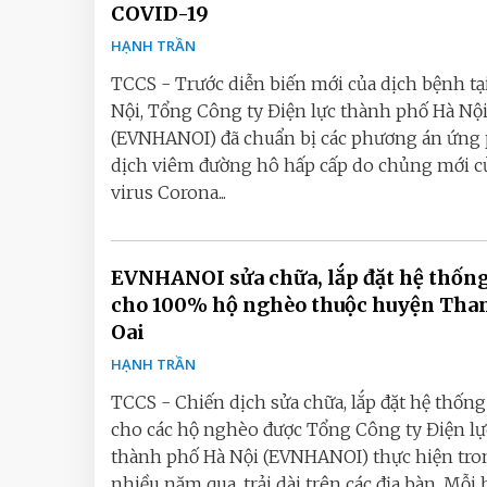
COVID-19
HẠNH TRẦN
TCCS - Trước diễn biến mới của dịch bệnh tạ
Nội, Tổng Công ty Điện lực thành phố Hà Nộ
(EVNHANOI) đã chuẩn bị các phương án ứng
dịch viêm đường hô hấp cấp do chủng mới c
virus Corona...
EVNHANOI sửa chữa, lắp đặt hệ thống
cho 100% hộ nghèo thuộc huyện Tha
Oai
HẠNH TRẦN
TCCS - Chiến dịch sửa chữa, lắp đặt hệ thống
cho các hộ nghèo được Tổng Công ty Điện lự
thành phố Hà Nội (EVNHANOI) thực hiện tro
nhiều năm qua, trải dài trên các địa bàn. Mỗi 