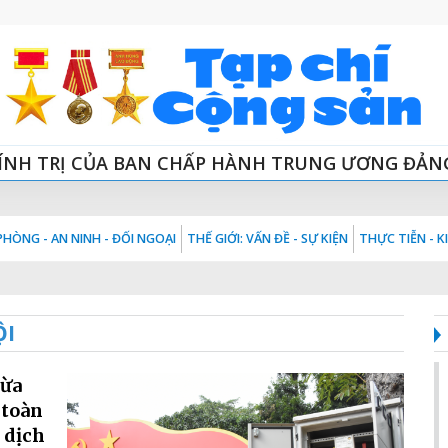
ÍNH TRỊ CỦA BAN CHẤP HÀNH TRUNG ƯƠNG ĐẢN
HÒNG - AN NINH - ĐỐI NGOẠI
THẾ GIỚI: VẤN ĐỀ - SỰ KIỆN
THỰC TIỄN - 
ỘI
vừa
 toàn
 dịch