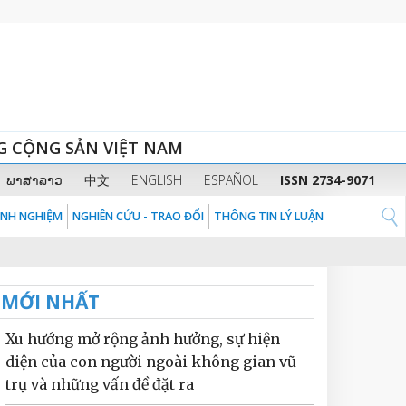
G CỘNG SẢN VIỆT NAM
ພາສາລາວ
中文
ENGLISH
ESPAÑOL
ISSN 2734-9071
KINH NGHIỆM
NGHIÊN CỨU - TRAO ĐỔI
THÔNG TIN LÝ LUẬN
MỚI NHẤT
Xu hướng mở rộng ảnh hưởng, sự hiện
diện của con người ngoài không gian vũ
trụ và những vấn đề đặt ra