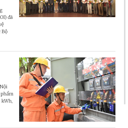
ng
OI) đã
vệ
c Bộ
 Nội
g phẩm
u kWh,