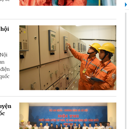
 hội
 Nội
an
 điện
 quốc
uyện
ốc