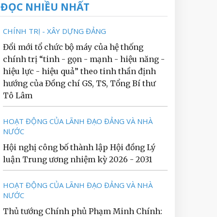
ĐỌC NHIỀU NHẤT
CHÍNH TRỊ - XÂY DỰNG ĐẢNG
Đổi mới tổ chức bộ máy của hệ thống
chính trị “tinh - gọn - mạnh - hiệu năng -
hiệu lực - hiệu quả” theo tinh thần định
hướng của Đồng chí GS, TS, Tổng Bí thư
Tô Lâm
HOẠT ĐỘNG CỦA LÃNH ĐẠO ĐẢNG VÀ NHÀ
NƯỚC
Hội nghị công bố thành lập Hội đồng Lý
luận Trung ương nhiệm kỳ 2026 - 2031
HOẠT ĐỘNG CỦA LÃNH ĐẠO ĐẢNG VÀ NHÀ
NƯỚC
Thủ tướng Chính phủ Phạm Minh Chính: