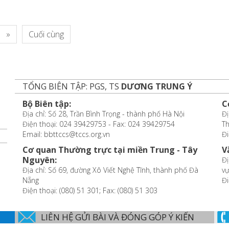
»
Cuối cùng
TỔNG BIÊN TẬP: PGS, TS
DƯƠNG TRUNG Ý
Bộ Biên tập:
C
Địa chỉ: Số 28, Trần Bình Trọng - thành phố Hà Nội
Đị
Điện thoại: 024 39429753 - Fax: 024 39429754
T
Email: bbttccs@tccs.org.vn
Đi
Cơ quan Thường trực tại miền Trung - Tây
V
Nguyên:
Đị
Địa chỉ: Số 69, đường Xô Viết Nghệ Tĩnh, thành phố Đà
vự
Nẵng
Đi
Điện thoại: (080) 51 301; Fax: (080) 51 303
LIÊN HỆ GỬI BÀI VÀ ĐÓNG GÓP Ý KIẾN