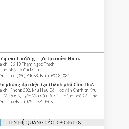
ơ quan Thường trực tại miền Nam:
a chỉ: Số 19 Phạm Ngọc Thạch,
hành phố Hồ Chí Minh
ện thoại: (080) 84083; Fax: (080) 84081
ăn phòng đại diện tại thành phố Cần Thơ:
a chỉ: Phòng 302, Khu Hiệu Bộ, Học viện Chính trị Khu
c IV, số 6 Nguyễn Văn Cừ (nối dài), thành phố Cần Thơ
ện thoại/Fax: (0292) 6250868
LIÊN HỆ QUẢNG CÁO: 080 46138