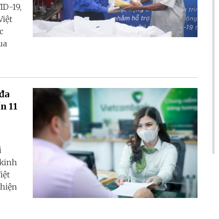
ID-19,
Việt
c
ua
đa
n 11
i
 kinh
iệt
 hiện