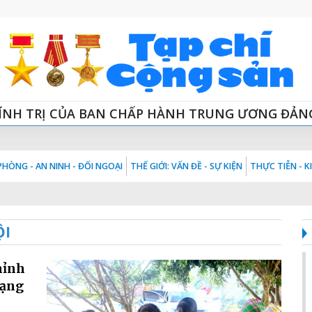
ÍNH TRỊ CỦA BAN CHẤP HÀNH TRUNG ƯƠNG ĐẢN
HÒNG - AN NINH - ĐỐI NGOẠI
THẾ GIỚI: VẤN ĐỀ - SỰ KIỆN
THỰC TIỄN - 
ỘI
chỉnh
rạng