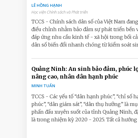
LÊ HỒNG HẠNH
Học viện Chính sách và Phát triển
TCCS - Chính sách dân số của Việt Nam đang
điều chỉnh nhằm bảo đảm sự phát triển bền 
đáp ứng nhu cầu kinh tế - xã hội trong bối c
dân số biến đổi nhanh chóng từ kiểm soát sinh
Quảng Ninh: An sinh bảo đảm, phúc l
nâng cao, nhân dân hạnh phúc
MINH TUẤN
TCCS - Các yếu tố “dân hạnh phúc”, “chỉ số 
phúc”, “dân giám sát”, “dân thụ hưởng” là mụ
phấn đấu xuyên suốt của tỉnh Quảng Ninh, đặ
là trong nhiệm kỳ 2020 - 2025. Tất cả hướng tớ