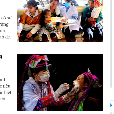
 có sự
vững,
ảnh
 đẻ...
ợi
hạnh
c tiêu
c biệt
i...