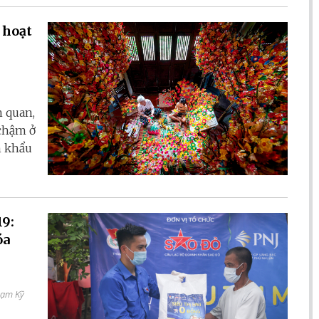
 hoạt
h quan,
 chậm ở
n khẩu
19:
óa
hạm Kỹ