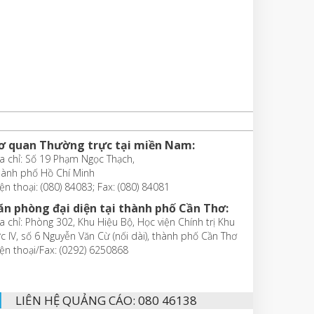
ơ quan Thường trực tại miền Nam:
a chỉ: Số 19 Phạm Ngọc Thạch,
hành phố Hồ Chí Minh
ện thoại: (080) 84083; Fax: (080) 84081
ăn phòng đại diện tại thành phố Cần Thơ:
a chỉ: Phòng 302, Khu Hiệu Bộ, Học viện Chính trị Khu
c IV, số 6 Nguyễn Văn Cừ (nối dài), thành phố Cần Thơ
ện thoại/Fax: (0292) 6250868
LIÊN HỆ QUẢNG CÁO: 080 46138