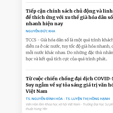
Tiếp cận chính sách chủ động và linh
để thích ứng với xu thế già hóa dân số
nhanh hiện nay
NGUYỄN ĐỨC KHA
TCCS - Già hóa dân số là một quá trình khác
diễn ra ở các nước, tuy tốc độ già hóa nhanh,
mỗi nước khác nhau. Do những đặc thù nhâ
học và kết quả tích cực của quá trình phát...
Từ cuộc chiến chống đại dịch COVID-
Suy ngẫm về sự tỏa sáng giá trị văn h
Việt Nam
TS. NGUYỄN ĐÌNH HÒA - TS. LUYỆN THỊ HỒNG HẠNH
Viện Hàn lâm Khoa học xã hội Việt Nam - Trường Đại học Sư p
thuật Hưng Yên