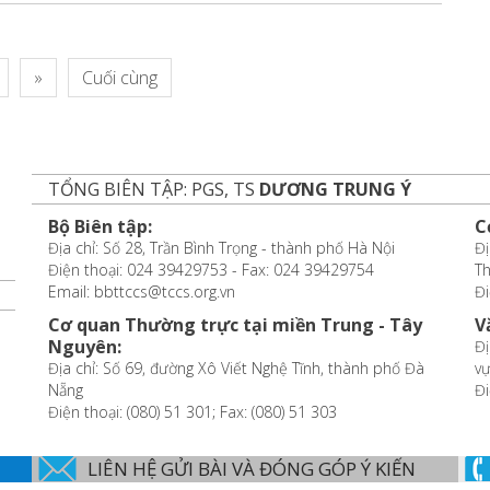
»
Cuối cùng
TỔNG BIÊN TẬP: PGS, TS
DƯƠNG TRUNG Ý
Bộ Biên tập:
C
Địa chỉ: Số 28, Trần Bình Trọng - thành phố Hà Nội
Đị
Điện thoại: 024 39429753 - Fax: 024 39429754
T
Email: bbttccs@tccs.org.vn
Đi
Cơ quan Thường trực tại miền Trung - Tây
V
Nguyên:
Đị
Địa chỉ: Số 69, đường Xô Viết Nghệ Tĩnh, thành phố Đà
vự
Nẵng
Đi
Điện thoại: (080) 51 301; Fax: (080) 51 303
LIÊN HỆ GỬI BÀI VÀ ĐÓNG GÓP Ý KIẾN