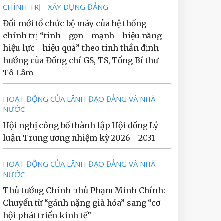
CHÍNH TRỊ - XÂY DỰNG ĐẢNG
Đổi mới tổ chức bộ máy của hệ thống
chính trị “tinh - gọn - mạnh - hiệu năng -
hiệu lực - hiệu quả” theo tinh thần định
hướng của Đồng chí GS, TS, Tổng Bí thư
Tô Lâm
HOẠT ĐỘNG CỦA LÃNH ĐẠO ĐẢNG VÀ NHÀ
NƯỚC
Hội nghị công bố thành lập Hội đồng Lý
luận Trung ương nhiệm kỳ 2026 - 2031
HOẠT ĐỘNG CỦA LÃNH ĐẠO ĐẢNG VÀ NHÀ
NƯỚC
Thủ tướng Chính phủ Phạm Minh Chính:
Chuyển từ “gánh nặng già hóa” sang “cơ
hội phát triển kinh tế”