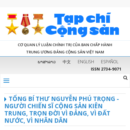
CƠ QUAN LÝ LUẬN CHÍNH TRỊ CỦA BAN CHẤP HÀNH
TRUNG ƯƠNG ĐẢNG CỘNG SẢN VIỆT NAM
ພາສາລາວ
中文
ENGLISH
ESPAÑOL
ISSN 2734-9071
TỔNG BÍ THƯ NGUYỄN PHÚ TRỌNG -
NGƯỜI CHIẾN SĨ CỘNG SẢN KIÊN
TRUNG, TRỌN ĐỜI VÌ ĐẢNG, VÌ ĐẤT
NƯỚC, VÌ NHÂN DÂN