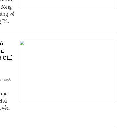
 đóng
Đảng về
í...
ú
àm
ồ Chí
n Chính
thực
 chủ
guyễn