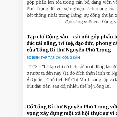
góp phần lan tỏa trong cán bộ, đảng viên v
Phú Trọng đối với sự nghiệp cách mạng của 
kết thống nhất trong Đảng, sự đồng thuận x
đạo sáng suốt của Đảng, và
Tạp chí Cộng sản - cái nôi góp phần 
đúc tài năng, trí tuệ, đạo đức, phong c
của Tổng Bí thư Nguyễn Phú Trọng
BỘ BIÊN TẬP TẠP CHÍ CỘNG SẢN
TCCS - “Là tạp chí có lịch sử hoạt động lâu đ
ở nước ta đến nay”(1), do đích thân lãnh tụ 
Ái Quốc - Chủ tịch Hồ Chí Minh sáng lập và l
bút đầu tiên, sau đó, nhiều thế hệ Tổng Bí...
Cố Tổng Bí thư Nguyễn Phú Trọng vớ
vọng xây dựng một xã hội thực sự vì 