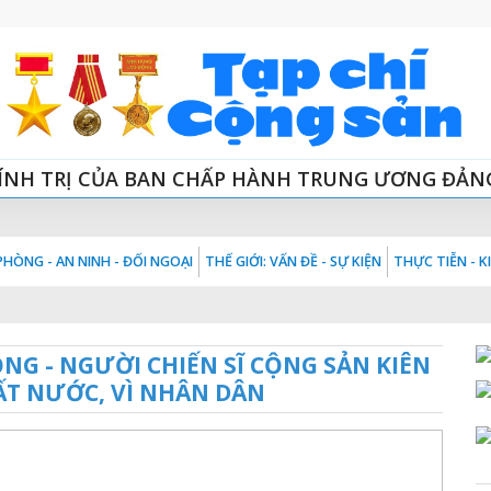
ÍNH TRỊ CỦA BAN CHẤP HÀNH TRUNG ƯƠNG ĐẢN
HÒNG - AN NINH - ĐỐI NGOẠI
THẾ GIỚI: VẤN ĐỀ - SỰ KIỆN
THỰC TIỄN - 
NG - NGƯỜI CHIẾN SĨ CỘNG SẢN KIÊN
ĐẤT NƯỚC, VÌ NHÂN DÂN