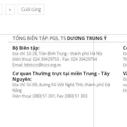
»
Cuối cùng
TỔNG BIÊN TẬP: PGS, TS
DƯƠNG TRUNG Ý
Bộ Biên tập:
C
Địa chỉ: Số 28, Trần Bình Trọng - thành phố Hà Nội
Đị
Điện thoại: 024 39429753 - Fax: 024 39429754
T
Email: bbttccs@tccs.org.vn
Đi
Cơ quan Thường trực tại miền Trung - Tây
V
Nguyên:
Đị
Địa chỉ: Số 69, đường Xô Viết Nghệ Tĩnh, thành phố Đà
vự
Nẵng
Đi
Điện thoại: (080) 51 301; Fax: (080) 51 303