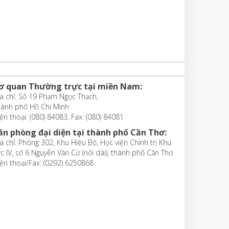
ơ quan Thường trực tại miền Nam:
a chỉ: Số 19 Phạm Ngọc Thạch,
hành phố Hồ Chí Minh
ện thoại: (080) 84083; Fax: (080) 84081
ăn phòng đại diện tại thành phố Cần Thơ:
a chỉ: Phòng 302, Khu Hiệu Bộ, Học viện Chính trị Khu
c IV, số 6 Nguyễn Văn Cừ (nối dài), thành phố Cần Thơ
ện thoại/Fax: (0292) 6250868