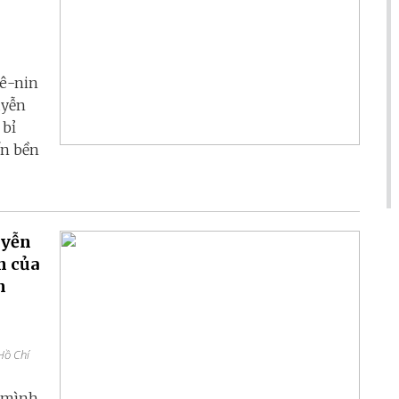
Lê-nin
uyễn
 bỉ
ển bền
uyễn
n của
n
Hồ Chí
 mình,