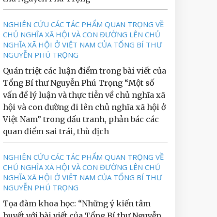
NGHIÊN CỨU CÁC TÁC PHẨM QUAN TRỌNG VỀ
CHỦ NGHĨA XÃ HỘI VÀ CON ĐƯỜNG LÊN CHỦ
NGHĨA XÃ HỘI Ở VIỆT NAM CỦA TỔNG BÍ THƯ
NGUYỄN PHÚ TRỌNG
Quán triệt các luận điểm trong bài viết của
Tổng Bí thư Nguyễn Phú Trọng “Một số
vấn đề lý luận và thực tiễn về chủ nghĩa xã
hội và con đường đi lên chủ nghĩa xã hội ở
Việt Nam” trong đấu tranh, phản bác các
quan điểm sai trái, thù địch
NGHIÊN CỨU CÁC TÁC PHẨM QUAN TRỌNG VỀ
CHỦ NGHĨA XÃ HỘI VÀ CON ĐƯỜNG LÊN CHỦ
NGHĨA XÃ HỘI Ở VIỆT NAM CỦA TỔNG BÍ THƯ
NGUYỄN PHÚ TRỌNG
Tọa đàm khoa học: “Những ý kiến tâm
huyết với bài viết của Tổng Bí thư Nguyễn