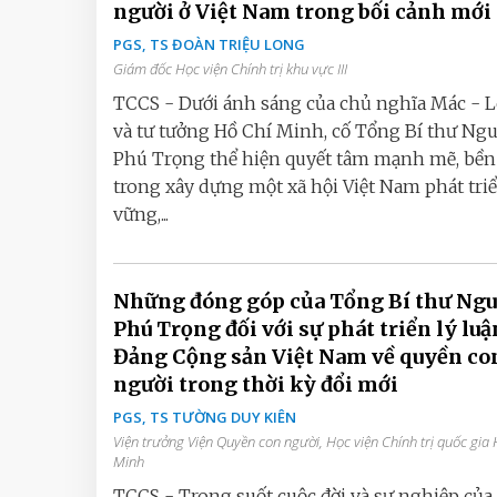
người ở Việt Nam trong bối cảnh mới
PGS, TS ĐOÀN TRIỆU LONG
Giám đốc Học viện Chính trị khu vực III
TCCS - Dưới ánh sáng của chủ nghĩa Mác - 
và tư tưởng Hồ Chí Minh, cố Tổng Bí thư Ng
Phú Trọng thể hiện quyết tâm mạnh mẽ, bền
trong xây dựng một xã hội Việt Nam phát tri
vững,...
Những đóng góp của Tổng Bí thư Ng
Phú Trọng đối với sự phát triển lý luậ
Đảng Cộng sản Việt Nam về quyền co
người trong thời kỳ đổi mới
PGS, TS TƯỜNG DUY KIÊN
Viện trưởng Viện Quyền con người, Học viện Chính trị quốc gia 
Minh
TCCS - Trong suốt cuộc đời và sự nghiệp của