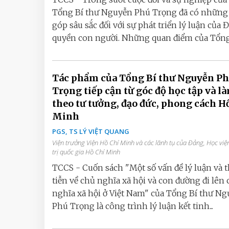
Tổng Bí thư Nguyễn Phú Trọng đã có những
góp sâu sắc đối với sự phát triển lý luận của 
quyền con người. Những quan điểm của Tổng B
Tác phẩm của Tổng Bí thư Nguyễn Ph
Trọng tiếp cận từ góc độ học tập và l
theo tư tưởng, đạo đức, phong cách H
Minh
PGS, TS LÝ VIỆT QUANG
Viện trưởng Viện Hồ Chí Minh và các lãnh tụ của Đảng, Học việ
trị quốc gia Hồ Chí Minh
TCCS - Cuốn sách "Một số vấn đề lý luận và 
tiễn về chủ nghĩa xã hội và con đường đi lên
nghĩa xã hội ở Việt Nam" của Tổng Bí thư N
Phú Trọng là công trình lý luận kết tinh...