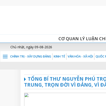
CƠ QUAN LÝ LUẬN CH
Chủ nhật, ngày 09-08-2026
CHÍNH TRỊ - XÂY DỰNG ĐẢNG
KINH TẾ
VĂN HÓA - XÃ HỘI
QUỐC P
TỔNG BÍ THƯ NGUYỄN PHÚ TRỌ
TRUNG, TRỌN ĐỜI VÌ ĐẢNG, VÌ 