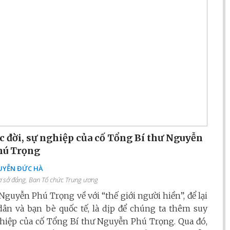
 đời, sự nghiệp của cố Tổng Bí thư Nguyễn
hú Trọng
YỄN ĐỨC HÀ
 sở đảng, Ban Tổ chức Trung ương
uyễn Phú Trọng về với “thế giới người hiền”, để lại
 và bạn bè quốc tế, là dịp để chúng ta thêm suy
nghiệp của cố Tổng Bí thư Nguyễn Phú Trọng. Qua đó,