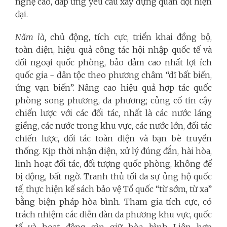
nghệ cao, đáp ứng yêu cầu xây dựng quân đội hiện
đại.
Năm là,
chủ động, tích cực, triển khai đồng bộ,
toàn diện, hiệu quả công tác hội nhập quốc tế và
đối ngoại quốc phòng, bảo đảm cao nhất lợi ích
quốc gia
-
dân tộc theo phương châm “dĩ bất biến,
ứng vạn biến”. Nâng cao hiệu quả hợp tác quốc
phòng song phương, đa phương; củng cố tin cậy
chiến lược với các đối tác, nhất là các nước láng
giềng, các nước trong khu vực, các nước lớn, đối tác
chiến lược, đối tác toàn diện và bạn bè truyền
thống. Kịp thời nhận diện, xử lý đúng đắn, hài hòa,
linh hoạt đối tác, đối tượng quốc phòng, không để
bị động, bất ngờ. Tranh thủ tối đa sự ủng hộ quốc
tế, thực hiện kế sách bảo vệ Tổ quốc “từ sớm, từ xa”
bằng biện pháp hòa bình. Tham gia tích cực, có
trách nhiệm các diễn đàn đa phương khu vực, quốc
tế và hoạt động gìn giữ hòa bình Liên hợp