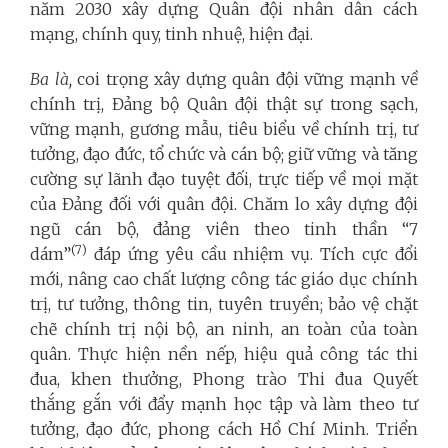
năm 2030 xây dựng Quân đội nhân dân cách
mạng, chính quy, tinh nhuệ, hiện đại.
Ba là,
coi trọng xây dựng quân đội vững mạnh về
chính trị, Đảng bộ Quân đội thật sự trong sạch,
vững mạnh, gương mẫu, tiêu biểu về chính trị, tư
tưởng, đạo đức, tổ chức và cán bộ; giữ vững và tăng
cường sự lãnh đạo tuyệt đối, trực tiếp về mọi mặt
của Đảng đối với quân đội. Chăm lo xây dựng đội
ngũ cán bộ, đảng viên theo tinh thần “7
(7)
dám”
đáp ứng yêu cầu nhiệm vụ. Tích cực đổi
mới, nâng cao chất lượng công tác giáo dục chính
trị, tư tưởng, thông tin, tuyên truyền; bảo vệ chặt
chẽ chính trị nội bộ, an ninh, an toàn của toàn
quân. Thực hiện nền nếp, hiệu quả công tác thi
đua, khen thưởng, Phong trào Thi đua Quyết
thắng gắn với đẩy mạnh học tập và làm theo tư
tưởng, đạo đức, phong cách Hồ Chí Minh. Triển