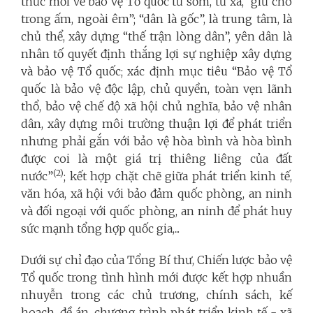
thức mới về bảo vệ Tổ quốc từ sớm, từ xa, “giữ cho
trong ấm, ngoài êm”; “dân là gốc”, là trung tâm, là
chủ thể, xây dựng “thế trận lòng dân”, yên dân là
nhân tố quyết định thắng lợi sự nghiệp xây dựng
và bảo vệ Tổ quốc; xác định mục tiêu “Bảo vệ Tổ
quốc là bảo vệ độc lập, chủ quyền, toàn vẹn lãnh
thổ, bảo vệ chế độ xã hội chủ nghĩa, bảo vệ nhân
dân, xây dựng môi trường thuận lợi để phát triển
nhưng phải gắn với bảo vệ hòa bình và hòa bình
được coi là một giá trị thiêng liêng của đất
(2)
nước”
; kết hợp chặt chẽ giữa phát triển kinh tế,
văn hóa, xã hội với bảo đảm quốc phòng, an ninh
và đối ngoại với quốc phòng, an ninh để phát huy
sức mạnh tổng hợp quốc gia,...
Dưới sự chỉ đạo của Tổng Bí thư, Chiến lược bảo vệ
Tổ quốc trong tình hình mới được kết hợp nhuần
nhuyễn trong các chủ trương, chính sách, kế
hoạch, đề án, chương trình phát triển kinh tế - xã