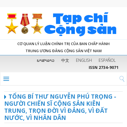
CƠ QUAN LÝ LUẬN CHÍNH TRỊ CỦA BAN CHẤP HÀNH
TRUNG ƯƠNG ĐẢNG CỘNG SẢN VIỆT NAM
ພາສາລາວ
中文
ENGLISH
ESPAÑOL
ISSN 2734-9071
TỔNG BÍ THƯ NGUYỄN PHÚ TRỌNG -
NGƯỜI CHIẾN SĨ CỘNG SẢN KIÊN
TRUNG, TRỌN ĐỜI VÌ ĐẢNG, VÌ ĐẤT
NƯỚC, VÌ NHÂN DÂN