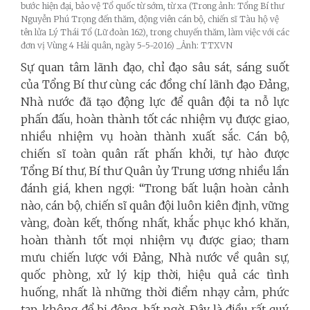
bước hiện đại, bảo vệ Tổ quốc từ sớm, từ xa (Trong ảnh: Tổng Bí thư
Nguyễn Phú Trọng đến thăm, động viên cán bộ, chiến sĩ Tàu hộ vệ
tên lửa Lý Thái Tổ (Lữ đoàn 162), trong chuyến thăm, làm việc với các
đơn vị Vùng 4 Hải quân, ngày 5-5-2016) _Ảnh: TTXVN
Sự quan tâm lãnh đạo, chỉ đạo sâu sát, sáng suốt
của Tổng Bí thư cùng các đồng chí lãnh đạo Đảng,
Nhà nước đã tạo động lực để quân đội ta nỗ lực
phấn đấu, hoàn thành tốt các nhiệm vụ được giao,
nhiều nhiệm vụ hoàn thành xuất sắc. Cán bộ,
chiến sĩ toàn quân rất phấn khởi, tự hào được
Tổng Bí thư, Bí thư Quân ủy Trung ương nhiều lần
đánh giá, khen ngợi: “Trong bất luận hoàn cảnh
nào, cán bộ, chiến sĩ quân đội luôn kiên định, vững
vàng, đoàn kết, thống nhất, khắc phục khó khăn,
hoàn thành tốt mọi nhiệm vụ được giao; tham
mưu chiến lược với Đảng, Nhà nước về quân sự,
quốc phòng, xử lý kịp thời, hiệu quả các tình
huống, nhất là những thời điểm nhạy cảm, phức
tạp, không để bị động, bất ngờ. Đây là điều rất quý,