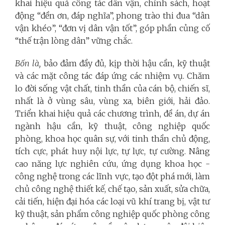
khai hiệu quả công tác dân vận, chính sách, hoạt
động “đền ơn, đáp nghĩa”, phong trào thi đua “dân
vận khéo”, “đơn vị dân vận tốt”, góp phần củng cố
“thế trận lòng dân” vững chắc.
Bốn là,
bảo đảm đầy đủ, kịp thời hậu cần, kỹ thuật
và các mặt công tác đáp ứng các nhiệm vụ. Chăm
lo đời sống vật chất, tinh thần của cán bộ, chiến sĩ,
nhất là ở vùng sâu, vùng xa, biên giới, hải đảo.
Triển khai hiệu quả các chương trình, đề án, dự án
ngành hậu cần, kỹ thuật, công nghiệp quốc
phòng, khoa học quân sự, với tinh thần chủ động,
tích cực, phát huy nội lực, tự lực, tự cường. Nâng
cao năng lực nghiên cứu, ứng dụng khoa học -
công nghệ trong các lĩnh vực, tạo đột phá mới, làm
chủ công nghệ thiết kế, chế tạo, sản xuất, sửa chữa,
cải tiến, hiện đại hóa các loại vũ khí trang bị, vật tư
kỹ thuật, sản phẩm công nghiệp quốc phòng công