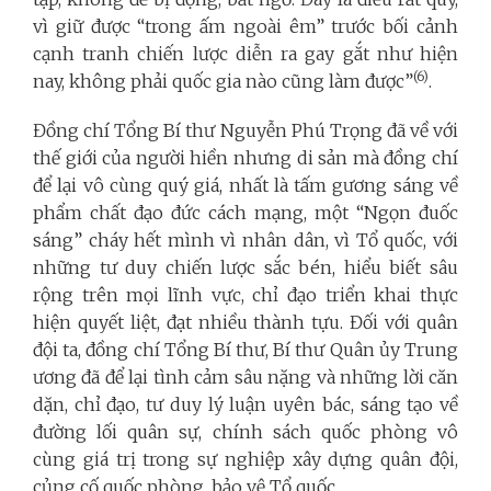
vì giữ được “trong ấm ngoài êm” trước bối cảnh
cạnh tranh chiến lược diễn ra gay gắt như hiện
(6)
nay, không phải quốc gia nào cũng làm được”
.
Đồng chí Tổng Bí thư Nguyễn Phú Trọng đã về với
thế giới của người hiền nhưng di sản mà đồng chí
để lại vô cùng quý giá, nhất là tấm gương sáng về
phẩm chất đạo đức cách mạng, một “Ngọn đuốc
sáng” cháy hết mình vì nhân dân, vì Tổ quốc, với
những tư duy chiến lược sắc bén, hiểu biết sâu
rộng trên mọi lĩnh vực, chỉ đạo triển khai thực
hiện quyết liệt, đạt nhiều thành tựu. Đối với quân
đội ta, đồng chí Tổng Bí thư, Bí thư Quân ủy Trung
ương đã để lại tình cảm sâu nặng và những lời căn
dặn, chỉ đạo, tư duy lý luận uyên bác, sáng tạo về
đường lối quân sự, chính sách quốc phòng vô
cùng giá trị trong sự nghiệp xây dựng quân đội,
củng cố quốc phòng, bảo vệ Tổ quốc.