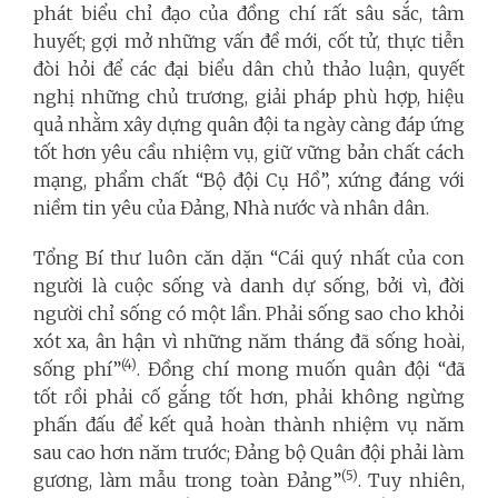
phát biểu chỉ đạo của đồng chí rất sâu sắc, tâm
huyết; gợi mở những vấn đề mới, cốt tử, thực tiễn
đòi hỏi để các đại biểu dân chủ thảo luận, quyết
nghị những chủ trương, giải pháp phù hợp, hiệu
quả nhằm xây dựng quân đội ta ngày càng đáp ứng
tốt hơn yêu cầu nhiệm vụ, giữ vững bản chất cách
mạng, phẩm chất “Bộ đội Cụ Hồ”, xứng đáng với
niềm tin yêu của Đảng, Nhà nước và nhân dân.
Tổng Bí thư luôn căn dặn “Cái quý nhất của con
người là cuộc sống và danh dự sống, bởi vì, đời
người chỉ sống có một lần. Phải sống sao cho khỏi
xót xa, ân hận vì những năm tháng đã sống hoài,
(4)
sống phí”
. Đồng chí mong muốn quân đội “đã
tốt rồi phải cố gắng tốt hơn, phải không ngừng
phấn đấu để kết quả hoàn thành nhiệm vụ năm
sau cao hơn năm trước; Đảng bộ Quân đội phải làm
(5)
gương, làm mẫu trong toàn Đảng”
. Tuy nhiên,