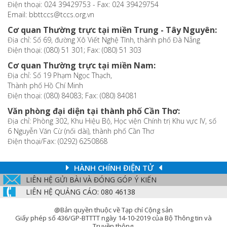
Điện thoại: 024 39429753 - Fax: 024 39429754
Email: bbttccs@tccs.org.vn
Cơ quan Thường trực tại miền Trung - Tây Nguyên:
Địa chỉ: Số 69, đường Xô Viết Nghệ Tĩnh, thành phố Đà Nẵng
Điện thoại: (080) 51 301; Fax: (080) 51 303
Cơ quan Thường trực tại miền Nam:
Địa chỉ: Số 19 Phạm Ngọc Thạch,
Thành phố Hồ Chí Minh
Điện thoại: (080) 84083; Fax: (080) 84081
Văn phòng đại diện tại thành phố Cần Thơ:
Địa chỉ: Phòng 302, Khu Hiệu Bộ, Học viện Chính trị Khu vực IV, số
6 Nguyễn Văn Cừ (nối dài), thành phố Cần Thơ
Điện thoại/Fax: (0292) 6250868
HÀNH CHÍNH ĐIỆN TỬ
LIÊN HỆ GỬI BÀI VÀ ĐÓNG GÓP Ý KIẾN
LIÊN HỆ QUẢNG CÁO: 080 46138
@Bản quyền thuộc về Tạp chí Cộng sản
Giấy phép số 436/GP-BTTTT ngày 14-10-2019 của Bộ Thông tin và
Truyền thông.