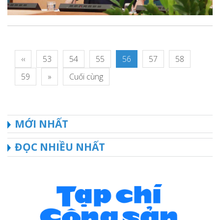
‹‹
53
54
55
56
57
58
59
»
Cuối cùng
MỚI NHẤT
ĐỌC NHIỀU NHẤT