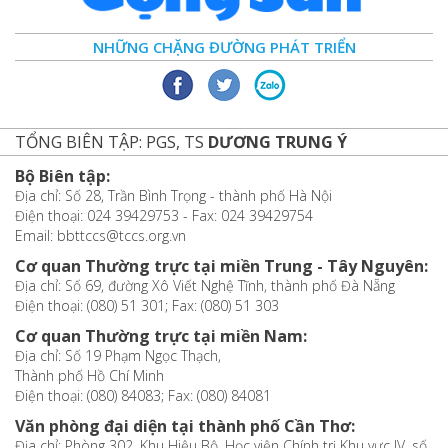
NHỮNG CHẶNG ĐƯỜNG PHÁT TRIỂN
TỔNG BIÊN TẬP: PGS, TS
DƯƠNG TRUNG Ý
Bộ Biên tập:
Địa chỉ: Số 28, Trần Bình Trọng - thành phố Hà Nội
Điện thoại: 024 39429753 - Fax: 024 39429754
Email: bbttccs@tccs.org.vn
Cơ quan Thường trực tại miền Trung - Tây Nguyên:
Địa chỉ: Số 69, đường Xô Viết Nghệ Tĩnh, thành phố Đà Nẵng
Điện thoại: (080) 51 301; Fax: (080) 51 303
Cơ quan Thường trực tại miền Nam:
Địa chỉ: Số 19 Phạm Ngọc Thạch,
Thành phố Hồ Chí Minh
Điện thoại: (080) 84083; Fax: (080) 84081
Văn phòng đại diện tại thành phố Cần Thơ:
Địa chỉ: Phòng 302, Khu Hiệu Bộ, Học viện Chính trị Khu vực IV, số