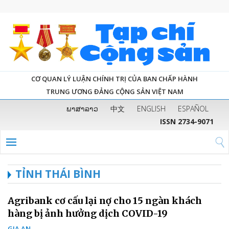
CƠ QUAN LÝ LUẬN CHÍNH TRỊ CỦA BAN CHẤP HÀNH
TRUNG ƯƠNG ĐẢNG CỘNG SẢN VIỆT NAM
ພາສາລາວ
中文
ENGLISH
ESPAÑOL
ISSN 2734-9071
TỈNH THÁI BÌNH
Agribank cơ cấu lại nợ cho 15 ngàn khách
hàng bị ảnh hưởng dịch COVID-19
GIA AN