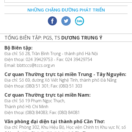
NHỮNG CHẶNG ĐƯỜNG PHÁT TRIỂN
TỔNG BIÊN TẬP: PGS, TS
DƯƠNG TRUNG Ý
Bộ Biên tập:
Địa chỉ: Số 28, Trần Bình Trọng - thành phố Hà Nội
Điện thoại: 024 39429753 - Fax: 024 39429754
Email: bbttccs@tccs.org.vn
Cơ quan Thường trực tại miền Trung - Tây Nguyên:
Địa chỉ: Số 69, đường Xô Viết Nghệ Tĩnh, thành phố Đà Nẵng
Điện thoại: (080) 51 301; Fax: (080) 51 303
Cơ quan Thường trực tại miền Nam:
Địa chỉ: Số 19 Phạm Ngọc Thạch,
Thành phố Hồ Chí Minh
Điện thoại: (080) 84083; Fax: (080) 84081
Văn phòng đại diện tại thành phố Cần Thơ:
Địa chỉ: Phòng 302, Khu Hiệu Bộ, Học viện Chính trị Khu vực IV, số