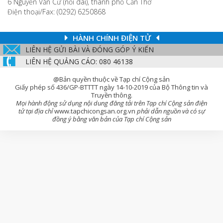
6 Nguyễn Văn Cừ (nối dài), thành phố Cần Thơ
Điện thoại/Fax: (0292) 6250868
HÀNH CHÍNH ĐIỆN TỬ
LIÊN HỆ GỬI BÀI VÀ ĐÓNG GÓP Ý KIẾN
LIÊN HỆ QUẢNG CÁO: 080 46138
@Bản quyền thuộc về Tạp chí Cộng sản
Giấy phép số 436/GP-BTTTT ngày 14-10-2019 của Bộ Thông tin và
Truyền thông.
Mọi hành động sử dụng nội dung đăng tải trên Tạp chí Cộng sản điện
tử tại địa chỉ
www.tapchicongsan.org.vn
phải dẫn nguồn và có sự
đồng ý bằng văn bản của Tạp chí Cộng sản