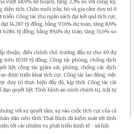
4ha vượt 48,9% kế hoạch, tăng 2,3% so với cùng kỳ,
 diện tích. Chăn nuôi trâu, bò và gia cầm duy trì ở
 triển. Công tác thu ngân sách đạt kết quả tích cực,
đạt 14.287 tỷ đồng, bằng 97,6% dự toán, tăng 8,6%
ạt 6.084 tỷ đồng, bằng 89,4% dự toán, tăng 51,6% so
ấp thuận, điều chỉnh chủ trương đầu tư cho 49 dự
g trên 10.333 tỷ đồng. Công tác phòng, chống dịch
ết liệt; công tác giám sát, phòng, chống các dịch
o được triển khai tích cực. Công tác lao động, việc
c duy trì thực hiện đầy đủ, kịp thời. Công tác cải
đạo quyết liệt. Tình hình an ninh chính trị, trật tự
ưng với sự quyết tâm, sự vào cuộc tích cực của cả
nhân dân nên tỉnh Thái Bình đã kiểm soát tốt tình
iện tốt các nhiệm vụ phát triển kinh tế - xã hội.