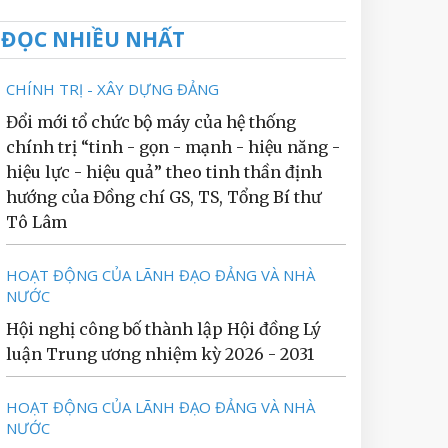
ĐỌC NHIỀU NHẤT
CHÍNH TRỊ - XÂY DỰNG ĐẢNG
Đổi mới tổ chức bộ máy của hệ thống
chính trị “tinh - gọn - mạnh - hiệu năng -
hiệu lực - hiệu quả” theo tinh thần định
hướng của Đồng chí GS, TS, Tổng Bí thư
Tô Lâm
HOẠT ĐỘNG CỦA LÃNH ĐẠO ĐẢNG VÀ NHÀ
NƯỚC
Hội nghị công bố thành lập Hội đồng Lý
luận Trung ương nhiệm kỳ 2026 - 2031
HOẠT ĐỘNG CỦA LÃNH ĐẠO ĐẢNG VÀ NHÀ
NƯỚC