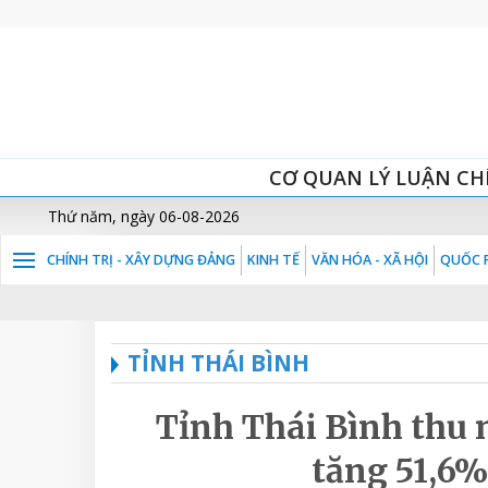
CƠ QUAN LÝ LUẬN CH
Thứ năm, ngày 06-08-2026
CHÍNH TRỊ - XÂY DỰNG ĐẢNG
KINH TẾ
VĂN HÓA - XÃ HỘI
QUỐC P
TỈNH THÁI BÌNH
Tỉnh Thái Bình thu 
tăng 51,6%