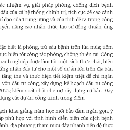
các nhiệm vụ, giải pháp phòng, chống dịch bệnh
ầu của cả hệ thống chính trị; tích cực đề cao cảnh
chỉ đạo của Trung ương và của tỉnh đề ra trong công
ruyền nâng cao nhận thức, tạo sự đồng thuận, ủng
ặc biệt là phòng, trừ sâu bệnh trên lúa mùa; tiêm
hực hiện tốt công tác phòng, chống thiên tai. Công
doanh nghiệp được làm tốt một cách thực chất, hiệu
hứng nhận đầu tư cho một số dự án lớn trên địa bàn
tăng thu và thực hiện tiết kiệm triệt để chi ngân
ân vốn đầu tư công; xây dựng kế hoạch đầu tư công
022; kiểm soát chặt chẽ nợ xây dựng cơ bản. Đẩy
dựng các dự án, công trình trọng điểm.
oạch khai giảng năm học mới bảo đảm ngắn gọn, ý
ập phù hợp với tình hình diễn biến của dịch bệnh
gành, địa phương tham mưu đẩy nhanh tiến độ thực