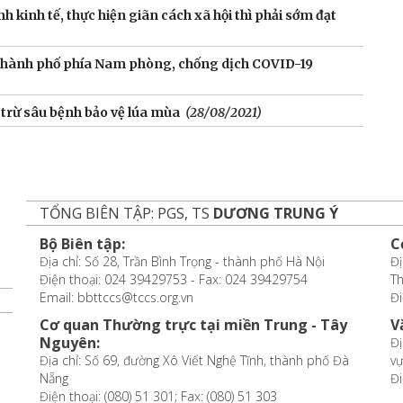
kinh tế, thực hiện giãn cách xã hội thì phải sớm đạt
, thành phố phía Nam phòng, chống dịch COVID-19
 trừ sâu bệnh bảo vệ lúa mùa
(28/08/2021)
TỔNG BIÊN TẬP: PGS, TS
DƯƠNG TRUNG Ý
Bộ Biên tập:
C
Địa chỉ: Số 28, Trần Bình Trọng - thành phố Hà Nội
Đị
Điện thoại: 024 39429753 - Fax: 024 39429754
T
Email: bbttccs@tccs.org.vn
Đi
Cơ quan Thường trực tại miền Trung - Tây
V
Nguyên:
Đị
Địa chỉ: Số 69, đường Xô Viết Nghệ Tĩnh, thành phố Đà
vự
Nẵng
Đi
Điện thoại: (080) 51 301; Fax: (080) 51 303