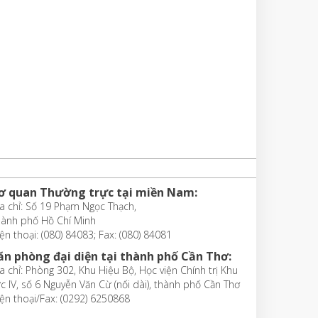
ơ quan Thường trực tại miền Nam:
a chỉ: Số 19 Phạm Ngọc Thạch,
hành phố Hồ Chí Minh
ện thoại: (080) 84083; Fax: (080) 84081
ăn phòng đại diện tại thành phố Cần Thơ:
a chỉ: Phòng 302, Khu Hiệu Bộ, Học viện Chính trị Khu
c IV, số 6 Nguyễn Văn Cừ (nối dài), thành phố Cần Thơ
ện thoại/Fax: (0292) 6250868