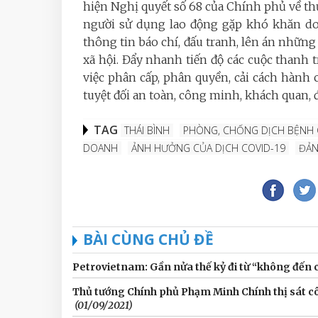
hiện Nghị quyết số 68 của Chính phủ về th
người sử dụng lao động gặp khó khăn do 
thông tin báo chí, đấu tranh, lên án những
xã hội. Đẩy nhanh tiến độ các cuộc thanh
việc phân cấp, phân quyền, cải cách hành 
tuyệt đối an toàn, công minh, khách quan, đ
TAG
THÁI BÌNH
PHÒNG, CHỐNG DỊCH BỆNH 
DOANH
ẢNH HƯỞNG CỦA DỊCH COVID-19
ĐẢN
BÀI CÙNG CHỦ ĐỀ
Petrovietnam: Gần nửa thế kỷ đi từ “không đến 
Thủ tướng Chính phủ Phạm Minh Chính thị sát cô
(01/09/2021)