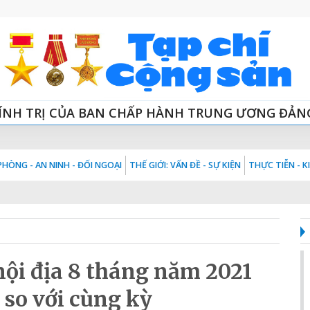
ÍNH TRỊ CỦA BAN CHẤP HÀNH TRUNG ƯƠNG ĐẢN
HÒNG - AN NINH - ĐỐI NGOẠI
THẾ GIỚI: VẤN ĐỀ - SỰ KIỆN
THỰC TIỄN - 
nội địa 8 tháng năm 2021
 so với cùng kỳ