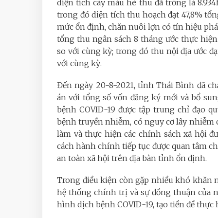
diện tích cây màu hè thu đã trồng là 8.93
trong đó diện tích thu hoạch đạt 47,8% tổng
mức ổn định, chăn nuôi lợn có tín hiệu phát
tổng thu ngân sách 8 tháng ước thực hiện 
so với cùng kỳ; trong đó thu nội địa ước đ
với cùng kỳ.
Đến ngày 20-8-2021, tỉnh Thái Bình đã ch
án với tổng số vốn đăng ký mới và bổ sun
bệnh COVID-19 được tập trung chỉ đạo quy
bệnh truyền nhiễm, có nguy cơ lây nhiễm ca
làm và thực hiện các chính sách xã hội đượ
cách hành chính tiếp tục được quan tâm chỉ 
an toàn xã hội trên địa bàn tỉnh ổn định.
Trong điều kiện còn gặp nhiều khó khăn nh
hệ thống chính trị và sự đồng thuận của 
hình dịch bệnh COVID-19, tạo tiền đề thực h