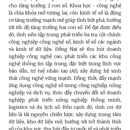
cho tăng trưởng 2 con số
.
Khoa học - công nghệ
là chìa khóa mở tương lai, còn kinh tế số là động
cơ tăng trưởng mạnh mẽ giúp tỉnh bứt phá, hướng
tới tốc độ tăng trưởng hai con số. Để đạt được điều
đó, tỉnh nên tập trung phát triển ba trụ cột chính:
công nghiệp công nghệ số, kinh tế số các ngành
và kinh tế dữ liệu. Đồng Nai sẽ thu hút doanh
nghiệp công nghệ cao, phát triển các khu công
nghệ thông tin tập trung, đặc biệt trong lĩnh vực
bán dẫn, trí tuệ nhân taọ (AI), xây dựng hệ sinh
thái công nghệ vững mạnh. Đồng thời, đẩy mạnh
ứng dụng công nghệ số trong công nghiệp, nông
nghiệp và dịch vụ, thúc đẩy chuyển đổi số doanh
nghiệp, phát triển nông nghiệp thông minh,
logistics và du lịch số. Bên cạnh đó, tỉnh coi dữ
liệu là tài nguyên chiến lược, xây dựng trung tâm
dữ liệu, kho dữ liệu mở, hướng tới trở thành Hub
số của khu vực, thu hút đầu tư quốc tế và phát triển