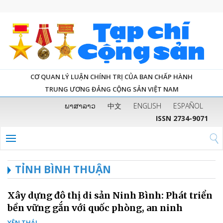
CƠ QUAN LÝ LUẬN CHÍNH TRỊ CỦA BAN CHẤP HÀNH
TRUNG ƯƠNG ĐẢNG CỘNG SẢN VIỆT NAM
ພາສາລາວ
中文
ENGLISH
ESPAÑOL
ISSN 2734-9071
TỈNH BÌNH THUẬN
Xây dựng đô thị di sản Ninh Bình: Phát triển
bền vững gắn với quốc phòng, an ninh
YÊN THÁI