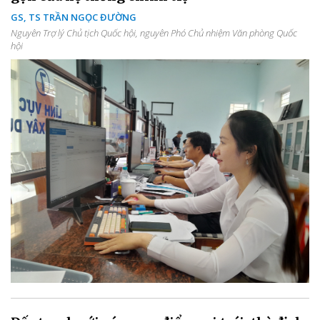
GS, TS TRẦN NGỌC ĐƯỜNG
Nguyên Trợ lý Chủ tịch Quốc hội, nguyên Phó Chủ nhiệm Văn phòng Quốc
hội