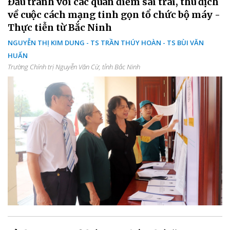
Đấu tranh với các quan điểm sai trái, thù địch
về cuộc cách mạng tinh gọn tổ chức bộ máy -
Thực tiễn từ Bắc Ninh
NGUYỄN THỊ KIM DUNG - TS TRẦN THÚY HOÀN - TS BÙI VĂN
HUẤN
Trường Chính trị Nguyễn Văn Cừ, tỉnh Bắc Ninh