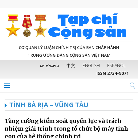
CƠ QUAN LÝ LUẬN CHÍNH TRỊ CỦA BAN CHẤP HÀNH
TRUNG ƯƠNG ĐẢNG CỘNG SẢN VIỆT NAM
ພາສາລາວ
中文
ENGLISH
ESPAÑOL
ISSN 2734-9071
TỈNH BÀ RỊA – VŨNG TÀU
Tăng cường kiểm soát quyền lực và trách
nhiệm giải trình trong tổ chức bộ máy tinh
gọn của hệ thống chính trị