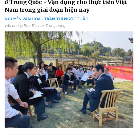
ở Trung Quốc - Vận dụng cho thực tiễn Việt
Nam trong giai đoạn hiện nay
NGUYỄN VĂN HÒA - TRẦN THỊ NGỌC THẢO
Văn phòng Ban Tổ chức Trung ương