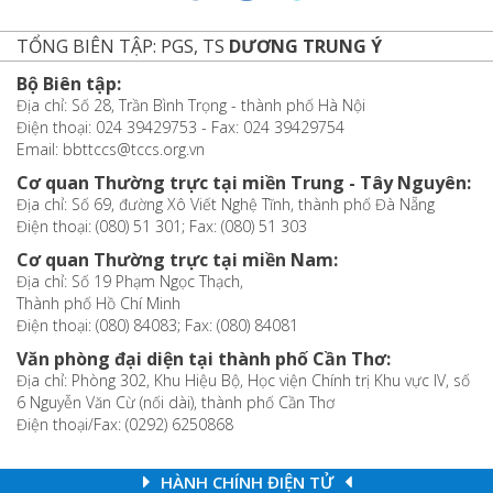
TỔNG BIÊN TẬP: PGS, TS
DƯƠNG TRUNG Ý
Bộ Biên tập:
Địa chỉ: Số 28, Trần Bình Trọng - thành phố Hà Nội
Điện thoại: 024 39429753 - Fax: 024 39429754
Email: bbttccs@tccs.org.vn
Cơ quan Thường trực tại miền Trung - Tây Nguyên:
Địa chỉ: Số 69, đường Xô Viết Nghệ Tĩnh, thành phố Đà Nẵng
Điện thoại: (080) 51 301; Fax: (080) 51 303
Cơ quan Thường trực tại miền Nam:
Địa chỉ: Số 19 Phạm Ngọc Thạch,
Thành phố Hồ Chí Minh
Điện thoại: (080) 84083; Fax: (080) 84081
Văn phòng đại diện tại thành phố Cần Thơ:
Địa chỉ: Phòng 302, Khu Hiệu Bộ, Học viện Chính trị Khu vực IV, số
6 Nguyễn Văn Cừ (nối dài), thành phố Cần Thơ
Điện thoại/Fax: (0292) 6250868
HÀNH CHÍNH ĐIỆN TỬ