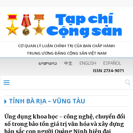
CƠ QUAN LÝ LUẬN CHÍNH TRỊ CỦA BAN CHẤP HÀNH
TRUNG ƯƠNG ĐẢNG CỘNG SẢN VIỆT NAM
ພາສາລາວ
中文
ENGLISH
ESPAÑOL
ISSN 2734-9071
TỈNH BÀ RỊA – VŨNG TÀU
Ứng dụng khoa học - công nghệ, chuyển đổi
số trong bảo tồn giá trị văn hóa và xây dựng
bản sắc con người Quảng Ninh hiện đại