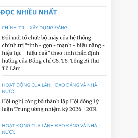
ĐỌC NHIỀU NHẤT
CHÍNH TRỊ - XÂY DỰNG ĐẢNG
Đổi mới tổ chức bộ máy của hệ thống
chính trị “tinh - gọn - mạnh - hiệu năng -
hiệu lực - hiệu quả” theo tinh thần định
hướng của Đồng chí GS, TS, Tổng Bí thư
Tô Lâm
HOẠT ĐỘNG CỦA LÃNH ĐẠO ĐẢNG VÀ NHÀ
NƯỚC
Hội nghị công bố thành lập Hội đồng Lý
luận Trung ương nhiệm kỳ 2026 - 2031
HOẠT ĐỘNG CỦA LÃNH ĐẠO ĐẢNG VÀ NHÀ
NƯỚC