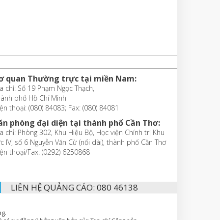
ơ quan Thường trực tại miền Nam:
a chỉ: Số 19 Phạm Ngọc Thạch,
hành phố Hồ Chí Minh
ện thoại: (080) 84083; Fax: (080) 84081
ăn phòng đại diện tại thành phố Cần Thơ:
a chỉ: Phòng 302, Khu Hiệu Bộ, Học viện Chính trị Khu
c IV, số 6 Nguyễn Văn Cừ (nối dài), thành phố Cần Thơ
ện thoại/Fax: (0292) 6250868
LIÊN HỆ QUẢNG CÁO: 080 46138
ng.