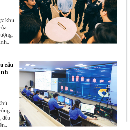
ực khu
của
lượng,
nh...
u cầu
ính
 Chủ
 công
, đều
n...