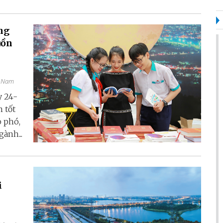
ong
uồn
t Nam
y 24-
n tốt
o phó,
ành...
n
i