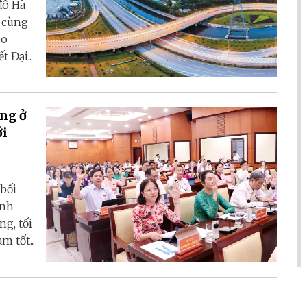
đô Hà
ô cùng
eo
 Đại...
g ở
ới
bối
ành
g, tối
 tốt...