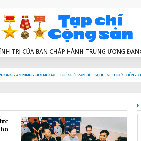
ÍNH TRỊ CỦA BAN CHẤP HÀNH TRUNG ƯƠNG ĐẢN
HÒNG - AN NINH - ĐỐI NGOẠI
THẾ GIỚI: VẤN ĐỀ - SỰ KIỆN
THỰC TIỄN - 
lực
cho