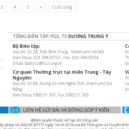
3
4
5
»
Cuối cùng
TỔNG BIÊN TẬP: PGS, TS
DƯƠNG TRUNG Ý
Bộ Biên tập:
C
Địa chỉ: Số 28, Trần Bình Trọng - thành phố Hà Nội
Đị
Điện thoại: 024 39429753 - Fax: 024 39429754
T
Email: bbttccs@tccs.org.vn
Đi
Cơ quan Thường trực tại miền Trung - Tây
V
Nguyên:
Đị
Địa chỉ: Số 69, đường Xô Viết Nghệ Tĩnh, thành phố Đà
vự
Nẵng
Đi
Điện thoại: (080) 51 301; Fax: (080) 51 303
LIÊN HỆ GỬI BÀI VÀ ĐÓNG GÓP Ý KIẾN
@Bản quyền thuộc về Tạp chí Cộng sản
ấy phép số 436/GP-BTTTT ngày 14-10-2019 của Bộ Thông tin và Truyền thô