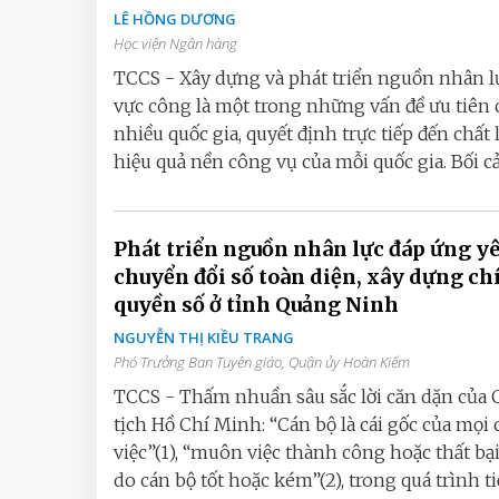
LÊ HỒNG DƯƠNG
Học viện Ngân hàng
TCCS - Xây dựng và phát triển nguồn nhân l
vực công là một trong những vấn đề ưu tiên 
nhiều quốc gia, quyết định trực tiếp đến chất 
hiệu quả nền công vụ của mỗi quốc gia. Bối cả
Phát triển nguồn nhân lực đáp ứng yê
chuyển đổi số toàn diện, xây dựng ch
quyền số ở tỉnh Quảng Ninh
NGUYỄN THỊ KIỀU TRANG
Phó Trưởng Ban Tuyên giáo, Quận ủy Hoàn Kiếm
TCCS - Thấm nhuần sâu sắc lời căn dặn của
tịch Hồ Chí Minh: “Cán bộ là cái gốc của mọi
việc”(1), “muôn việc thành công hoặc thất bại
do cán bộ tốt hoặc kém”(2), trong quá trình tiế