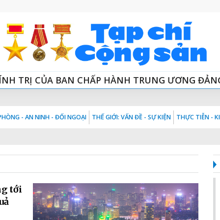
ÍNH TRỊ CỦA BAN CHẤP HÀNH TRUNG ƯƠNG ĐẢN
HÒNG - AN NINH - ĐỐI NGOẠI
THẾ GIỚI: VẤN ĐỀ - SỰ KIỆN
THỰC TIỄN - 
g tới
uả