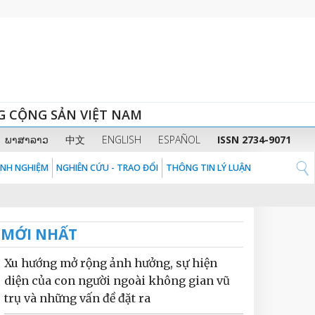
G CỘNG SẢN VIỆT NAM
ພາສາລາວ
中文
ENGLISH
ESPAÑOL
ISSN 2734-9071
KINH NGHIỆM
NGHIÊN CỨU - TRAO ĐỔI
THÔNG TIN LÝ LUẬN
MỚI NHẤT
Xu hướng mở rộng ảnh hưởng, sự hiện
diện của con người ngoài không gian vũ
trụ và những vấn đề đặt ra