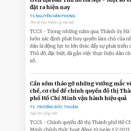
đặt ra hiện nay
TS NGUYỄN VĂN PHONG
Phó Bí thư Thành ủy Hà Nội
TCCS - Trong những năm qua, Thành ủy Hà 
luôn xác định phát huy quyền làm chủ của n
dân là động lực to lớn thúc đẩy sự phát triển 
Thủ đô; đặc biệt, đã gắn việc thực hiện dân ch
sở...
Cần sớm tháo gỡ những vướng mắc về
chế, cơ chế để chính quyền đô thị Th
phố Hồ Chí Minh vận hành hiệu quả
TS. TRƯƠNG ĐỨC THUẬN
Tạp chí Cộng sản
TCCS - Chính quyền đô thị Thành phố Hồ Ch
Minh chính thức hoạt động từ ngày 1-7-2021,