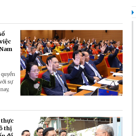
số
việc
t Nam
h quyền
với sự
 nay,
.
 thực
ô thị
ấn đề