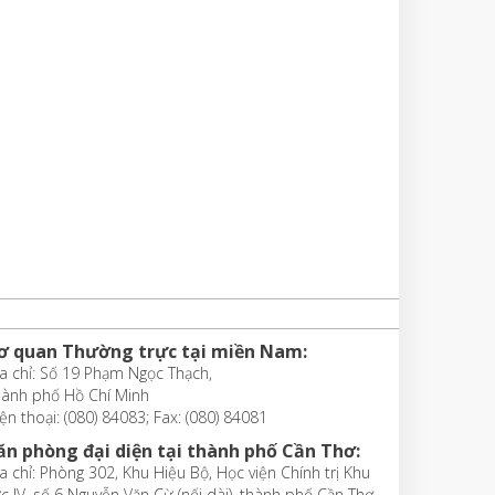
ơ quan Thường trực tại miền Nam:
a chỉ: Số 19 Phạm Ngọc Thạch,
hành phố Hồ Chí Minh
ện thoại: (080) 84083; Fax: (080) 84081
ăn phòng đại diện tại thành phố Cần Thơ:
a chỉ: Phòng 302, Khu Hiệu Bộ, Học viện Chính trị Khu
c IV, số 6 Nguyễn Văn Cừ (nối dài), thành phố Cần Thơ