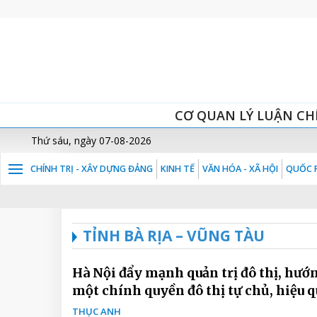
CƠ QUAN LÝ LUẬN CH
Thứ sáu, ngày 07-08-2026
CHÍNH TRỊ - XÂY DỰNG ĐẢNG
KINH TẾ
VĂN HÓA - XÃ HỘI
QUỐC P
TỈNH BÀ RỊA – VŨNG TÀU
Hà Nội đẩy mạnh quản trị đô thị, hướn
một chính quyền đô thị tự chủ, hiệu q
THỤC ANH