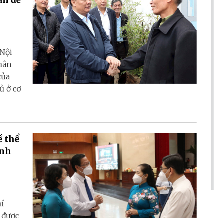
Nội
hân
của
ủ ở cơ
 thể
ành
í
 được