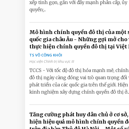
xếp tinh gọn, gắn với đẩy mạnh phân cấp, ủy
quyền;...
Mô hình chính quyền đô thị của một 
quốc gia châu Âu - Những gợi mở cho 
thực hiện chính quyền đô thị tại Việ
TS VÕ CÔNG KHÔI
Học viện Chính trị khu vực III
TCCS - Với tốc độ đô thị hóa mạnh mẽ, chín
đô thị ngày càng đóng vai trò quan trọng đối 
phát triển của các quốc gia trên thế giới. Hiện
kinh nghiệm xây dựng chính quyền đô thị ở..
Tăng cường phát huy dân chủ ở cơ sở,
hiện hiệu quả mô hình chính quyền đ
trên địa bàn Thủ đô Hà Nội - Một số v