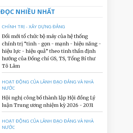
ĐỌC NHIỀU NHẤT
CHÍNH TRỊ - XÂY DỰNG ĐẢNG
Đổi mới tổ chức bộ máy của hệ thống
chính trị “tinh - gọn - mạnh - hiệu năng -
hiệu lực - hiệu quả” theo tinh thần định
hướng của Đồng chí GS, TS, Tổng Bí thư
Tô Lâm
HOẠT ĐỘNG CỦA LÃNH ĐẠO ĐẢNG VÀ NHÀ
NƯỚC
Hội nghị công bố thành lập Hội đồng Lý
luận Trung ương nhiệm kỳ 2026 - 2031
HOẠT ĐỘNG CỦA LÃNH ĐẠO ĐẢNG VÀ NHÀ
NƯỚC