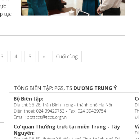
lực
p tục
3
4
5
»
Cuối cùng
TỔNG BIÊN TẬP: PGS, TS
DƯƠNG TRUNG Ý
Bộ Biên tập:
C
Địa chỉ: Số 28, Trần Bình Trọng - thành phố Hà Nội
Đị
Điện thoại: 024 39429753 - Fax: 024 39429754
T
Email: bbttccs@tccs.org.vn
Đi
Cơ quan Thường trực tại miền Trung - Tây
V
Nguyên:
Đị
Địa chỉ: Số 69, đường Xô Viết Nghệ Tĩnh, thành phố Đà
vự