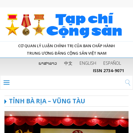
CƠ QUAN LÝ LUẬN CHÍNH TRỊ CỦA BAN CHẤP HÀNH
TRUNG ƯƠNG ĐẢNG CỘNG SẢN VIỆT NAM
ພາສາລາວ
中文
ENGLISH
ESPAÑOL
ISSN 2734-9071
TỈNH BÀ RỊA – VŨNG TÀU