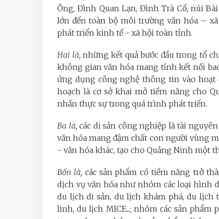
Ông, Đình Quan Lạn, Đình Trà Cổ, núi Bài T
lớn đến toàn bộ môi trường văn hóa – xã
phát triển kinh tế - xã hội toàn tỉnh.
Hai là,
những kết quả bước đầu trong tổ chứ
không gian văn hóa mang tính kết nối bao
ứng dụng công nghệ thông tin vào hoạt đ
hoạch là cơ sở khai mở tiềm năng cho Qu
nhấn thực sự trong quá trình phát triển.
Ba là,
các di sản công nghiệp là tài nguyê
văn hóa mang đậm chất con người vùng mỏ. K
- văn hóa khác, tạo cho Quảng Ninh một thế
Bốn là,
các sản phẩm có tiềm năng trở thà
dịch vụ văn hóa như nhóm các loại hình du 
du lịch di sản, du lịch khám phá, du lịch 
linh, du lịch MICE...; nhóm các sản phẩm 