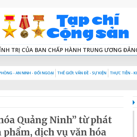
ÍNH TRỊ CỦA BAN CHẤP HÀNH TRUNG ƯƠNG ĐẢN
HÒNG - AN NINH - ĐỐI NGOẠI
THẾ GIỚI: VẤN ĐỀ - SỰ KIỆN
THỰC TIỄN - 
 hóa Quảng Ninh” từ phát
n phẩm, dịch vụ văn hóa