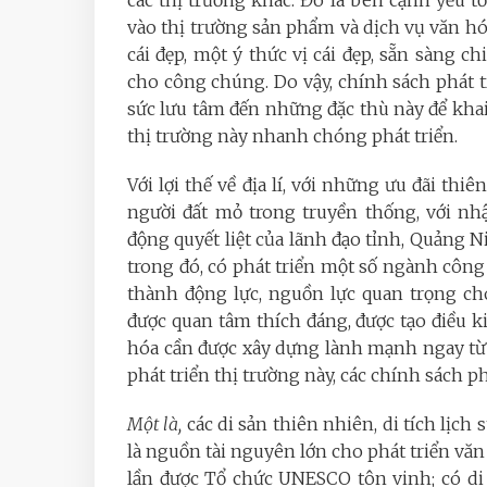
các thị trường khác. Đó là bên cạnh yếu t
vào thị trường sản phẩm và dịch vụ văn h
cái đẹp, một ý thức vị cái đẹp, sẵn sàng ch
cho công chúng. Do vậy, chính sách phát t
sức lưu tâm đến những đặc thù này để khai t
thị trường này nhanh chóng phát triển.
Với lợi thế về địa lí, với những ưu đãi thi
người đất mỏ trong truyền thống, với n
động quyết liệt của lãnh đạo tỉnh, Quảng N
trong đó, có phát triển một số ngành công
thành động lực, nguồn lực quan trọng ch
được quan tâm thích đáng, được tạo điều k
hóa cần được xây dựng lành mạnh ngay từ 
phát triển thị trường này, các chính sách p
Một là,
các di sản thiên nhiên, di tích lịch 
là nguồn tài nguyên lớn cho phát triển văn
lần được Tổ chức UNESCO tôn vinh; có di