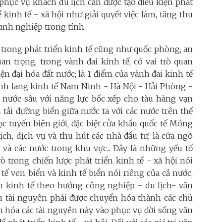
 phục vụ khách du lịch cần được tạo điều kiện phát
ề kinh tế - xã hội như giải quyết việc làm, tăng thu
oanh nghiệp trong tỉnh.
í trong phát triển kinh tế cũng như quốc phòng, an
n trọng, trong vành đai kinh tế, có vai trò quan
ện đại hóa đất nước; là 1 điểm của vành đai kinh tế
ành lang kinh tế Nam Ninh - Hà Nội - Hải Phòng -
 nước sâu với năng lực bốc xếp cho tàu hàng vạn
n tải đường biển giữa nước ta với các nước trên thế
ọc tuyến biên giới, đặc biệt cửa khẩu quốc tế Móng
lịch, dịch vụ và thu hút các nhà đầu tư; là cửa ngõ
và các nước trong khu vực... Đây là những yếu tố
 trong chiến lược phát triển kinh tế - xã hội nói
tế ven biển và kinh tế biển nói riêng của cả nước,
iển kinh tế theo hướng công nghiệp - du lịch- văn
uồn tài nguyên phải được chuyển hóa thành các chủ
ển hóa các tài nguyên này vào phục vụ đời sống văn