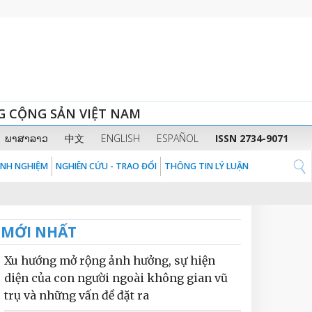
G CỘNG SẢN VIỆT NAM
ພາສາລາວ
中文
ENGLISH
ESPAÑOL
ISSN 2734-9071
KINH NGHIỆM
NGHIÊN CỨU - TRAO ĐỔI
THÔNG TIN LÝ LUẬN
MỚI NHẤT
Xu hướng mở rộng ảnh hưởng, sự hiện
diện của con người ngoài không gian vũ
trụ và những vấn đề đặt ra