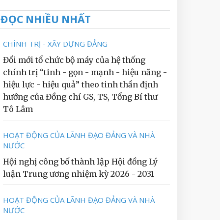
ĐỌC NHIỀU NHẤT
CHÍNH TRỊ - XÂY DỰNG ĐẢNG
Đổi mới tổ chức bộ máy của hệ thống
chính trị “tinh - gọn - mạnh - hiệu năng -
hiệu lực - hiệu quả” theo tinh thần định
hướng của Đồng chí GS, TS, Tổng Bí thư
Tô Lâm
HOẠT ĐỘNG CỦA LÃNH ĐẠO ĐẢNG VÀ NHÀ
NƯỚC
Hội nghị công bố thành lập Hội đồng Lý
luận Trung ương nhiệm kỳ 2026 - 2031
HOẠT ĐỘNG CỦA LÃNH ĐẠO ĐẢNG VÀ NHÀ
NƯỚC