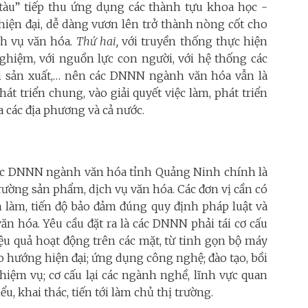
àu” tiếp thu ứng dụng các thành tựu khoa học -
hiện đại, dễ dàng vươn lên trở thành nòng cốt cho
ch vụ văn hóa.
Thứ hai,
với truyền thống thực hiện
 nghiệm, với nguồn lực con người, với hệ thống các
ời sản xuất,… nên các DNNN ngành văn hóa vẫn là
t triển chung, vào giải quyết việc làm, phát triển
 các địa phương và cả nước.
 các DNNN ngành văn hóa tỉnh Quảng Ninh chính là
trường sản phẩm, dịch vụ văn hóa. Các đơn vị cần có
h làm, tiến độ bảo đảm đúng quy định pháp luật và
ăn hóa. Yêu cầu đặt ra là các DNNN phải tái cơ cấu
iệu quả hoạt động trên các mặt, từ tinh gọn bộ máy
o hướng hiện đại; ứng dụng công nghệ; đào tạo, bồi
iệm vụ; cơ cấu lại các ngành nghề, lĩnh vực quan
ểu, khai thác, tiến tới làm chủ thị trường.