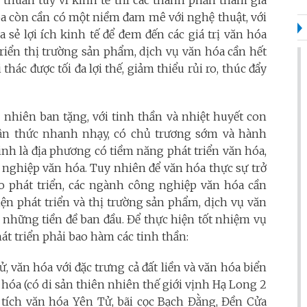
ố thuần túy vì kinh tế thì các thành phần tham gia
óa còn cần có một niềm đam mê với nghệ thuật, với
ia sẻ lợi ích kinh tế để đem đến các giá trị văn hóa
riển thị trường sản phẩm, dịch vụ văn hóa cần hết
hác được tối đa lợi thế, giảm thiểu rủi ro, thúc đẩy
ên nhiên ban tặng, với tinh thần và nhiệt huyết con
hận thức nhanh nhạy, có chủ trương sớm và hành
inh là địa phương có tiềm năng phát triển văn hóa,
 nghiệp văn hóa. Tuy nhiên để văn hóa thực sự trở
o phát triển, các ngành công nghiệp văn hóa cần
iện phát triển và thị trường sản phẩm, dịch vụ văn
những tiền đề ban đầu. Để thực hiện tốt nhiệm vụ
hát triển phải bao hàm các tinh thần:
sử, văn hóa với đặc trưng cả đất liền và văn hóa biển
 hóa (có di sản thiên nhiên thế giới vịnh Hạ Long 2
 tích văn hóa Yên Tử, bãi cọc Bạch Đằng, Đền Cửa