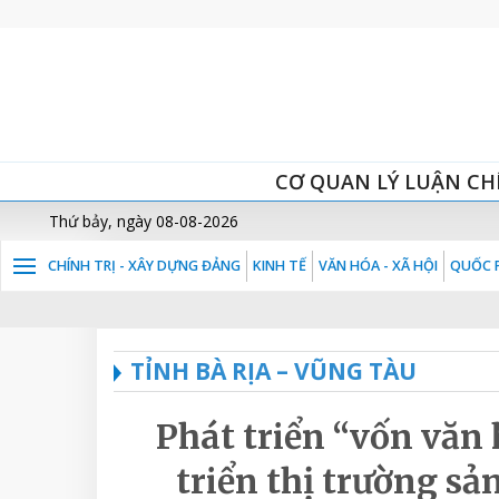
CƠ QUAN LÝ LUẬN CH
Thứ bảy, ngày 08-08-2026
CHÍNH TRỊ - XÂY DỰNG ĐẢNG
KINH TẾ
VĂN HÓA - XÃ HỘI
QUỐC P
TỈNH BÀ RỊA – VŨNG TÀU
Phát triển “vốn văn
triển thị trường sả