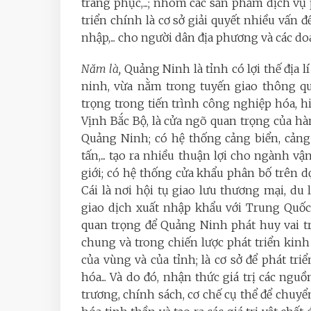
trang phục,...; nhóm các sản phẩm dịch vụ
triển chính là cơ sở giải quyết nhiều vấn đ
nhập,... cho người dân địa phương và các d
Năm là,
Quảng Ninh là tỉnh có lợi thế địa l
ninh, vừa nằm trong tuyến giao thông qua
trọng trong tiến trình công nghiệp hóa, hi
Vịnh Bắc Bộ, là cửa ngõ quan trọng của h
Quảng Ninh; có hệ thống cảng biển, cảng
tấn,... tạo ra nhiều thuận lợi cho ngành vậ
giới; có hệ thống cửa khẩu phân bố trên d
Cái là nơi hội tụ giao lưu thương mại, du 
giao dịch xuất nhập khẩu với Trung Quốc 
quan trọng để Quảng Ninh phát huy vai trò
chung và trong chiến lược phát triển kinh 
của vùng và của tỉnh; là cơ sở để phát tr
hóa... Và do đó, nhận thức giá trị các ng
trương, chính sách, cơ chế cụ thể để chuy