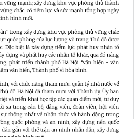
dân vững mạnh; xây dựng khu vực phòng thủ thành
ự vững chắc, có tiềm lực và sức mạnh tổng hợp ngày
tình hình mới.
g dân” trong xây dựng khu vực phòng thủ vững chắc
lực quốc phòng của lực lượng vũ trang Thủ đô được
ực. Đặc biệt là xây dựng tiềm lực, phát huy nhân tố
 xây dựng và phát huy các nhân tố khác, qua đó nâng
g, phát triển thành phố Hà Nội “văn hiến - văn
năm văn hiến, Thành phố vì hòa bình.
hình, với chức năng tham mưu, quản lý nhà nước về
Thủ đô Hà Nội đã tham mưu với Thành ủy, Ủy ban
ệt và triển khai học tập các quan điểm mới, tư duy
ừ xa trong cán bộ, đảng viên, đoàn viên, hội viên
ạo sự thống nhất về nhận thức và hành động trong
 cường quốc phòng và an ninh, xây dựng nền quốc
 dân gắn với thế trận an ninh nhân dân, xây dựng