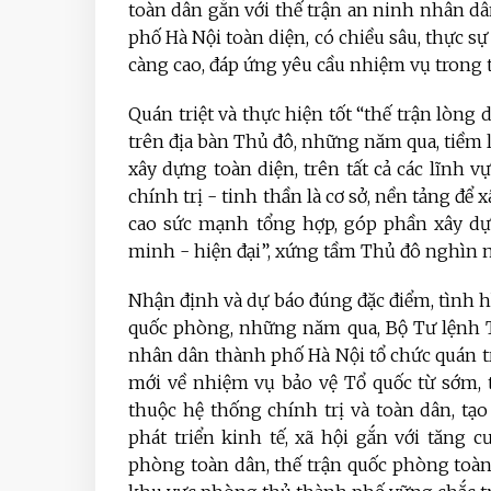
toàn dân gắn với thế trận an ninh nhân 
phố Hà Nội toàn diện, có chiều sâu, thực s
càng cao, đáp ứng yêu cầu nhiệm vụ trong 
Quán triệt và thực hiện tốt “thế trận lòn
trên địa bàn Thủ đô, những năm qua, tiềm 
xây dựng toàn diện, trên tất cả các lĩnh v
chính trị - tinh thần là cơ sở, nền tảng để
cao sức mạnh tổng hợp, góp phần xây dựn
minh - hiện đại”, xứng tầm Thủ đô nghìn 
Nhận định và dự báo đúng đặc điểm, tình 
quốc phòng, những năm qua, Bộ Tư lệnh 
nhân dân thành phố Hà Nội tổ chức quán tri
mới về nhiệm vụ bảo vệ Tổ quốc từ sớm, t
thuộc hệ thống chính trị và toàn dân, t
phát triển kinh tế, xã hội gắn với tăng
phòng toàn dân, thế trận quốc phòng toàn