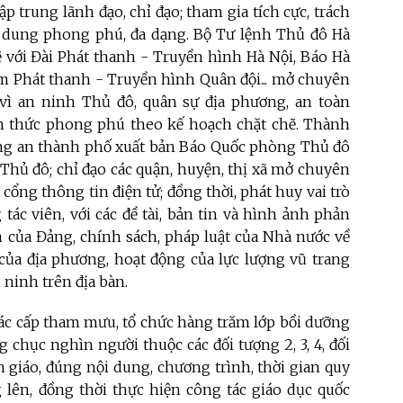
p trung lãnh đạo, chỉ đạo; tham gia tích cực, trách
i dung phong phú, đa dạng. Bộ Tư lệnh Thủ đô Hà
 với Đài Phát thanh - Truyền hình Hà Nội, Báo Hà
m Phát thanh - Truyền hình Quân đội... mở chuyên
vì an ninh Thủ đô, quân sự địa phương, an toàn
ình thức phong phú theo kế hoạch chặt chẽ. Thành
ông an thành phố xuất bản Báo Quốc phòng Thủ đô
 Thủ đô; chỉ đạo các quận, huyện, thị xã mở chuyên
ổng thông tin điện tử; đồng thời, phát huy vai trò
tác viên, với các đề tài, bản tin và hình ảnh phản
m của Đảng, chính sách, pháp luật của Nhà nước về
của địa phương, hoạt động của lực lượng vũ trang
 ninh trên địa bàn.
ác cấp tham mưu, tổ chức hàng trăm lớp bồi dưỡng
chục nghìn người thuộc các đối tượng 2, 3, 4, đối
n giáo, đúng nội dung, chương trình, thời gian quy
lên, đồng thời thực hiện công tác giáo dục quốc