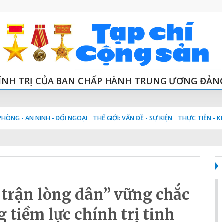
ÍNH TRỊ CỦA BAN CHẤP HÀNH TRUNG ƯƠNG ĐẢN
HÒNG - AN NINH - ĐỐI NGOẠI
THẾ GIỚI: VẤN ĐỀ - SỰ KIỆN
THỰC TIỄN - 
 trận lòng dân” vững chắc
 tiềm lực chính trị tinh