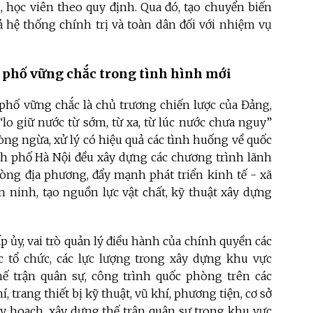
, học viên theo quy định. Qua đó, tạo chuyển biến
ả hệ thống chính trị và toàn dân đối với nhiệm vụ
phố vững chắc trong tình hình mới
phố vững chắc là chủ trương chiến lược của Đảng,
“lo giữ nước từ sớm, từ xa, từ lúc nước chưa nguy”
ng ngừa, xử lý có hiệu quả các tình huống về quốc
nh phố Hà Nội đều xây dựng các chương trình lãnh
hòng địa phương, đẩy mạnh phát triển kinh tế - xã
n ninh, tạo nguồn lực vật chất, kỹ thuật xây dựng
 ủy, vai trò quản lý điều hành của chính quyền các
 tổ chức, các lực lượng trong xây dựng khu vực
ế trận quân sự, công trình quốc phòng trên các
 trang thiết bị kỹ thuật, vũ khí, phương tiện, cơ sở
y hoạch, xây dựng thế trận quân sự trong khu vực