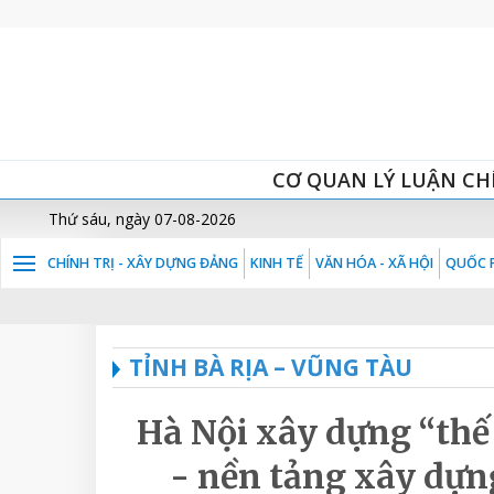
CƠ QUAN LÝ LUẬN CH
Thứ sáu, ngày 07-08-2026
CHÍNH TRỊ - XÂY DỰNG ĐẢNG
KINH TẾ
VĂN HÓA - XÃ HỘI
QUỐC P
TỈNH BÀ RỊA – VŨNG TÀU
Hà Nội xây dựng “thế
- nền tảng xây dựng