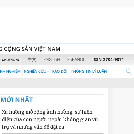
G CỘNG SẢN VIỆT NAM
ພາສາລາວ
中文
ENGLISH
ESPAÑOL
ISSN 2734-9071
KINH NGHIỆM
NGHIÊN CỨU - TRAO ĐỔI
THÔNG TIN LÝ LUẬN
MỚI NHẤT
Xu hướng mở rộng ảnh hưởng, sự hiện
diện của con người ngoài không gian vũ
trụ và những vấn đề đặt ra