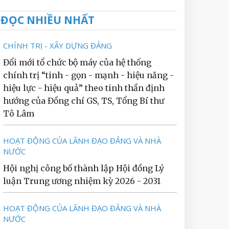
ĐỌC NHIỀU NHẤT
CHÍNH TRỊ - XÂY DỰNG ĐẢNG
Đổi mới tổ chức bộ máy của hệ thống
chính trị “tinh - gọn - mạnh - hiệu năng -
hiệu lực - hiệu quả” theo tinh thần định
hướng của Đồng chí GS, TS, Tổng Bí thư
Tô Lâm
HOẠT ĐỘNG CỦA LÃNH ĐẠO ĐẢNG VÀ NHÀ
NƯỚC
Hội nghị công bố thành lập Hội đồng Lý
luận Trung ương nhiệm kỳ 2026 - 2031
HOẠT ĐỘNG CỦA LÃNH ĐẠO ĐẢNG VÀ NHÀ
NƯỚC