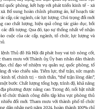
rí quốc phòng, kết hợp với phát triển kinh tế - xã
ị xã. Bổ sung hoàn chỉnh phương án, kế hoạch tác
ác cấp, các ngành, các lực lượng. Chú trọng đổi mới
 cao chất lượng, hiệu quả công tác giáo dục, bồi
các đối tượng. Qua đó, tạo sự thống nhất về nhận
ào cuộc của các cấp, ngành, tổ chức, lực lượng và
hủ.
 lệnh Thủ đô Hà Nội đã phát huy vai trò nòng cốt,
tác tham mưu với Thành ủy, Ủy ban nhân dân thành
ạo, chỉ đạo về nhiệm vụ quân sự, quốc phòng, tổ
g đi vào chiều sâu. Tiềm lực, thế trận, sức mạnh
kinh tế, chính trị - tinh thần, “thế trận lòng dân”,
 một bước. Chất lượng tổng hợp, trình độ, khả năng
 địa phương được nâng cao. Trong đó, nổi bật nhất
và tổ chức thành công diễn tập khu vực phòng thủ
có nhiều đổi mới. Tham mưu với thành phố tổ chức
 công dân nhập ngũ năm 2024, hoàn thành 100% chỉ