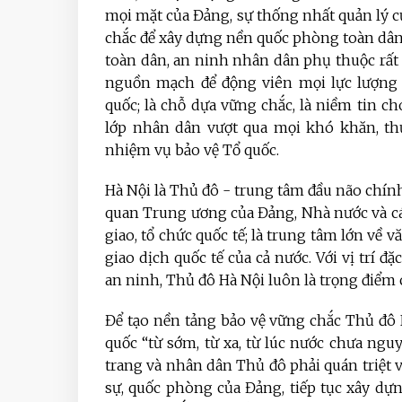
mọi mặt của Đảng, sự thống nhất quản lý c
chắc để xây dựng nền quốc phòng toàn dân
toàn dân, an ninh nhân dân phụ thuộc rất l
nguồn mạch để động viên mọi lực lượng 
quốc; là chỗ dựa vững chắc, là niềm tin ch
lớp nhân dân vượt qua mọi khó khăn, thử
nhiệm vụ bảo vệ Tổ quốc.
Hà Nội là Thủ đô - trung tâm đầu não chính 
quan Trung ương của Đảng, Nhà nước và các 
giao, tổ chức quốc tế; là trung tâm lớn về 
giao dịch quốc tế của cả nước. Với vị trí đặ
an ninh, Thủ đô Hà Nội luôn là trọng điểm 
Để tạo nền tảng bảo vệ vững chắc Thủ đô
quốc “từ sớm, từ xa, từ lúc nước chưa nguy
trang và nhân dân Thủ đô phải quán triệt 
sự, quốc phòng của Đảng, tiếp tục xây d