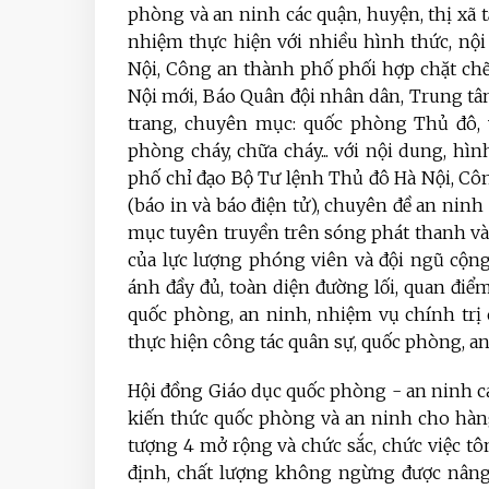
phòng và an ninh các quận, huyện, thị xã tậ
nhiệm thực hiện với nhiều hình thức, nộ
Nội, Công an thành phố phối hợp chặt chẽ
Nội mới, Báo Quân đội nhân dân, Trung tâ
trang, chuyên mục: quốc phòng Thủ đô, 
phòng cháy, chữa cháy... với nội dung, h
phố chỉ đạo Bộ Tư lệnh Thủ đô Hà Nội, C
(báo in và báo điện tử), chuyên đề an ninh
mục tuyên truyền trên sóng phát thanh và c
của lực lượng phóng viên và đội ngũ cộng 
ánh đầy đủ, toàn diện đường lối, quan điể
quốc phòng, an ninh, nhiệm vụ chính trị 
thực hiện công tác quân sự, quốc phòng, an
Hội đồng Giáo dục quốc phòng - an ninh c
kiến thức quốc phòng và an ninh cho hàng 
tượng 4 mở rộng và chức sắc, chức việc tô
định, chất lượng không ngừng được nâng 