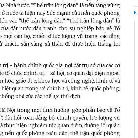
ủa Nhà nước.
“
Thế trận lòng dân” là nền tảng vững
 ở nước ta hiện nay. Sức mạnh của nền quốc phòng
ớn vào “thế trận lòng dân”. “Thế trận lòng dân” là
của đất nước đấu tranh cho sự nghiệp bảo vệ Tổ
o mọi cán bộ, chiến sĩ lực lượng vũ trang, các tầng
 thách, sẵn sàng xả thân để thực hiện thắng lợi
trị - hành chính quốc gia, nơi đặt trụ sở của các cơ
tổ chức chính trị - xã hội, cơ quan đại diện ngoại
văn hóa, giáo dục, khoa học và công nghệ, kinh tế và
c biệt quan trọng về chính trị, kinh tế, quốc phòng,
chống phá của các thế lực thù địch.
 Hà Nội trong mọi tình huống, góp phần bảo vệ Tổ
”, đòi hỏi toàn đảng bộ, chính quyền, lực lượng vũ
và thực hiện nghiêm túc quan điểm, đường lối quân
ựng nền quốc phòng toàn dân, thế trận quốc phòng