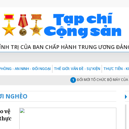
ÍNH TRỊ CỦA BAN CHẤP HÀNH TRUNG ƯƠNG ĐẢN
HÒNG - AN NINH - ĐỐI NGOẠI
THẾ GIỚI: VẤN ĐỀ - SỰ KIỆN
THỰC TIỄN - 
ĐỔI MỚI TỔ CHỨC BỘ MÁY CỦA HỆ TH
1
ỜI NGHÈO
o vệ
 thực