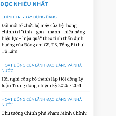
ĐỌC NHIỀU NHẤT
CHÍNH TRỊ - XÂY DỰNG ĐẢNG
Đổi mới tổ chức bộ máy của hệ thống
chính trị “tinh - gọn - mạnh - hiệu năng -
hiệu lực - hiệu quả” theo tinh thần định
hướng của Đồng chí GS, TS, Tổng Bí thư
Tô Lâm
HOẠT ĐỘNG CỦA LÃNH ĐẠO ĐẢNG VÀ NHÀ
NƯỚC
Hội nghị công bố thành lập Hội đồng Lý
luận Trung ương nhiệm kỳ 2026 - 2031
HOẠT ĐỘNG CỦA LÃNH ĐẠO ĐẢNG VÀ NHÀ
NƯỚC
Thủ tướng Chính phủ Phạm Minh Chính: