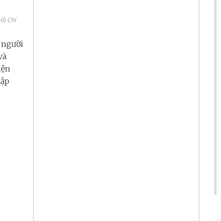
Hồ Chí
 người
và
iện
lập