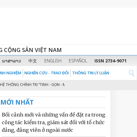
G CỘNG SẢN VIỆT NAM
ພາສາລາວ
中文
ENGLISH
ESPAÑOL
ISSN 2734-9071
KINH NGHIỆM
NGHIÊN CỨU - TRAO ĐỔI
THÔNG TIN LÝ LUẬN
ỐNG CHÍNH TRỊ “TINH - GỌN - MẠNH - HIỆU NĂNG - HIỆU LỰC - HIỆU QUẢ” T
MỚI NHẤT
Bối cảnh mới và những vấn đề đặt ra trong
công tác kiểm tra, giám sát đối với tổ chức
đảng, đảng viên ở ngoài nước