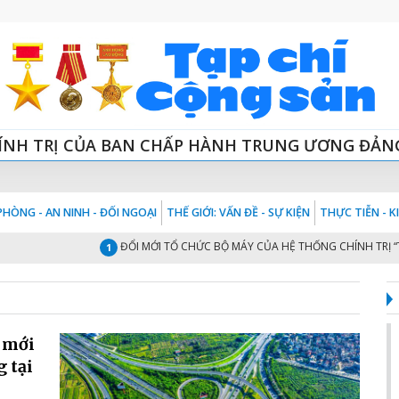
ÍNH TRỊ CỦA BAN CHẤP HÀNH TRUNG ƯƠNG ĐẢN
HÒNG - AN NINH - ĐỐI NGOẠI
THẾ GIỚI: VẤN ĐỀ - SỰ KIỆN
THỰC TIỄN - 
ĐỔI MỚI TỔ CHỨC BỘ MÁY CỦA HỆ THỐNG CHÍNH TRỊ “TINH
1
i mới
g tại