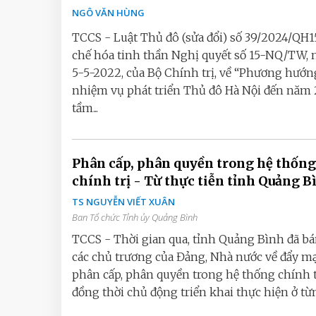
NGÔ VĂN HÙNG
TCCS - Luật Thủ đô (sửa đổi) số 39/2024/QH1
chế hóa tinh thần Nghị quyết số 15-NQ/TW, 
5-5-2022, của Bộ Chính trị, về “Phương hướn
nhiệm vụ phát triển Thủ đô Hà Nội đến năm 
tầm...
Phân cấp, phân quyền trong hệ thống
chính trị - Từ thực tiễn tỉnh Quảng 
TS NGUYỄN VIẾT XUÂN
Ban Tổ chức Tỉnh ủy Quảng Bình
TCCS - Thời gian qua, tỉnh Quảng Bình đã bá
các chủ trương của Đảng, Nhà nước về đẩy 
phân cấp, phân quyền trong hệ thống chính t
đồng thời chủ động triển khai thực hiện ở từng