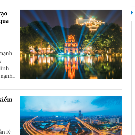
qua
 mạnh
y
 lĩnh
mạnh...
 kiểm
ản lý