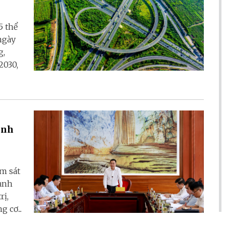
5 thể
ngày
g,
2030,
Bình
m sát
mạnh
rị,
 cơ...