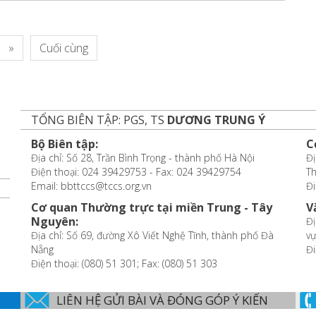
»
Cuối cùng
TỔNG BIÊN TẬP: PGS, TS
DƯƠNG TRUNG Ý
Bộ Biên tập:
C
Địa chỉ: Số 28, Trần Bình Trọng - thành phố Hà Nội
Đị
Điện thoại: 024 39429753 - Fax: 024 39429754
T
Email: bbttccs@tccs.org.vn
Đi
Cơ quan Thường trực tại miền Trung - Tây
V
Nguyên:
Đị
Địa chỉ: Số 69, đường Xô Viết Nghệ Tĩnh, thành phố Đà
vự
Nẵng
Đi
Điện thoại: (080) 51 301; Fax: (080) 51 303
LIÊN HỆ GỬI BÀI VÀ ĐÓNG GÓP Ý KIẾN