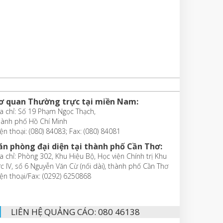
ơ quan Thường trực tại miền Nam:
a chỉ: Số 19 Phạm Ngọc Thạch,
hành phố Hồ Chí Minh
ện thoại: (080) 84083; Fax: (080) 84081
ăn phòng đại diện tại thành phố Cần Thơ:
a chỉ: Phòng 302, Khu Hiệu Bộ, Học viện Chính trị Khu
c IV, số 6 Nguyễn Văn Cừ (nối dài), thành phố Cần Thơ
ện thoại/Fax: (0292) 6250868
LIÊN HỆ QUẢNG CÁO: 080 46138