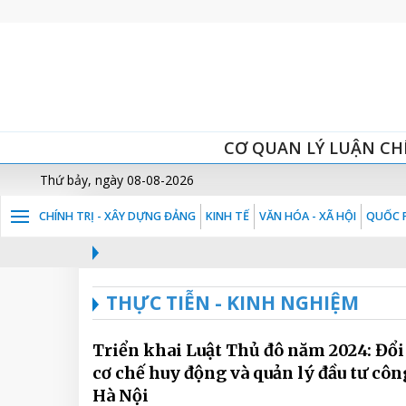
CƠ QUAN LÝ LUẬN CH
Thứ bảy, ngày 08-08-2026
CHÍNH TRỊ - XÂY DỰNG ĐẢNG
KINH TẾ
VĂN HÓA - XÃ HỘI
QUỐC P
THỰC TIỄN - KINH NGHIỆM
Triển khai Luật Thủ đô năm 2024: Đổ
cơ chế huy động và quản lý đầu tư côn
Hà Nội