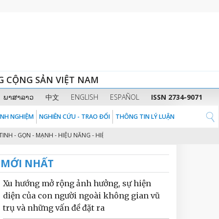
G CỘNG SẢN VIỆT NAM
ພາສາລາວ
中文
ENGLISH
ESPAÑOL
ISSN 2734-9071
KINH NGHIỆM
NGHIÊN CỨU - TRAO ĐỔI
THÔNG TIN LÝ LUẬN
 - GỌN - MẠNH - HIỆU NĂNG - HIỆU LỰC - HIỆU QUẢ” THEO TINH THẦN ĐỊNH 
MỚI NHẤT
Xu hướng mở rộng ảnh hưởng, sự hiện
diện của con người ngoài không gian vũ
trụ và những vấn đề đặt ra