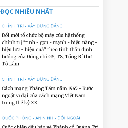
ĐỌC NHIỀU NHẤT
CHÍNH TRỊ - XÂY DỰNG ĐẢNG
Đổi mới tổ chức bộ máy của hệ thống
chính trị “tinh - gọn - mạnh - hiệu năng -
hiệu lực - hiệu quả” theo tinh thần định
hướng của Đồng chí GS, TS, Tổng Bí thư
Tô Lâm
CHÍNH TRỊ - XÂY DỰNG ĐẢNG
Cách mạng Tháng Tám năm 1945 - Bước
ngoặt vĩ đại của cách mạng Việt Nam
trong thế kỷ XX
QUỐC PHÒNG - AN NINH - ĐỐI NGOẠI
Cuộc chiến đấu bảo vệ Thành cổ Quảng Trị