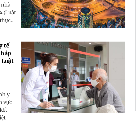
ý nhà
4 (Luật
hực...
y tế
pháp
 Luật
nh y
h vực
kết
iệt