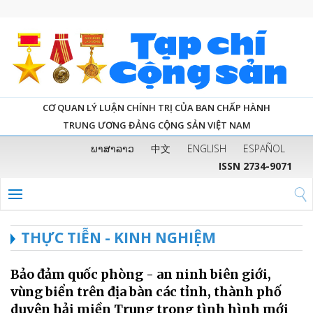
CƠ QUAN LÝ LUẬN CHÍNH TRỊ CỦA BAN CHẤP HÀNH
TRUNG ƯƠNG ĐẢNG CỘNG SẢN VIỆT NAM
ພາສາລາວ
中文
ENGLISH
ESPAÑOL
ISSN 2734-9071
THỰC TIỄN - KINH NGHIỆM
Bảo đảm quốc phòng - an ninh biên giới,
vùng biển trên địa bàn các tỉnh, thành phố
duyên hải miền Trung trong tình hình mới