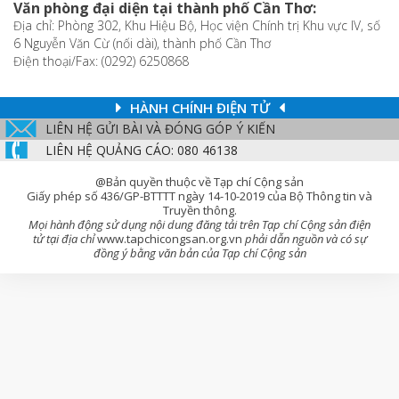
Văn phòng đại diện tại thành phố Cần Thơ:
Địa chỉ: Phòng 302, Khu Hiệu Bộ, Học viện Chính trị Khu vực IV, số
6 Nguyễn Văn Cừ (nối dài), thành phố Cần Thơ
Điện thoại/Fax: (0292) 6250868
HÀNH CHÍNH ĐIỆN TỬ
LIÊN HỆ GỬI BÀI VÀ ĐÓNG GÓP Ý KIẾN
LIÊN HỆ QUẢNG CÁO: 080 46138
@Bản quyền thuộc về Tạp chí Cộng sản
Giấy phép số 436/GP-BTTTT ngày 14-10-2019 của Bộ Thông tin và
Truyền thông.
Mọi hành động sử dụng nội dung đăng tải trên Tạp chí Cộng sản điện
tử tại địa chỉ
www.tapchicongsan.org.vn
phải dẫn nguồn và có sự
đồng ý bằng văn bản của Tạp chí Cộng sản