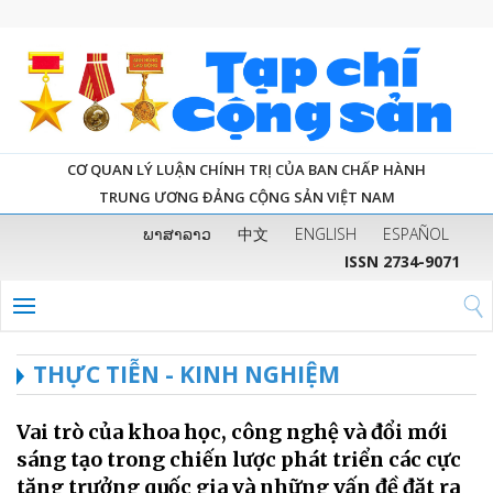
CƠ QUAN LÝ LUẬN CHÍNH TRỊ CỦA BAN CHẤP HÀNH
TRUNG ƯƠNG ĐẢNG CỘNG SẢN VIỆT NAM
ພາສາລາວ
中文
ENGLISH
ESPAÑOL
ISSN 2734-9071
THỰC TIỄN - KINH NGHIỆM
Vai trò của khoa học, công nghệ và đổi mới
sáng tạo trong chiến lược phát triển các cực
tăng trưởng quốc gia và những vấn đề đặt ra