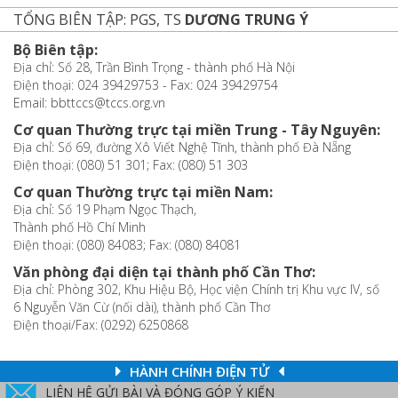
TỔNG BIÊN TẬP: PGS, TS
DƯƠNG TRUNG Ý
Bộ Biên tập:
Địa chỉ: Số 28, Trần Bình Trọng - thành phố Hà Nội
Điện thoại: 024 39429753 - Fax: 024 39429754
Email: bbttccs@tccs.org.vn
Cơ quan Thường trực tại miền Trung - Tây Nguyên:
Địa chỉ: Số 69, đường Xô Viết Nghệ Tĩnh, thành phố Đà Nẵng
Điện thoại: (080) 51 301; Fax: (080) 51 303
Cơ quan Thường trực tại miền Nam:
Địa chỉ: Số 19 Phạm Ngọc Thạch,
Thành phố Hồ Chí Minh
Điện thoại: (080) 84083; Fax: (080) 84081
Văn phòng đại diện tại thành phố Cần Thơ:
Địa chỉ: Phòng 302, Khu Hiệu Bộ, Học viện Chính trị Khu vực IV, số
6 Nguyễn Văn Cừ (nối dài), thành phố Cần Thơ
Điện thoại/Fax: (0292) 6250868
HÀNH CHÍNH ĐIỆN TỬ
LIÊN HỆ GỬI BÀI VÀ ĐÓNG GÓP Ý KIẾN